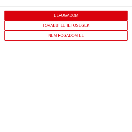
2026-08-
KONFERENCIA LIGA 3.
MECCS
06 19:00
SELEJTEZŐFDORDULÓ
RÉSZLETEI
ELFOGADOM
TOVÁBBI LEHETŐSÉGEK
TOVÁBBI EREDMÉNYEK
NEM FOGADOM EL
KÖVETKEZŐ MÉRKŐZÉS
DVSC
NYÍREGYHÁZA
SPARTACUS