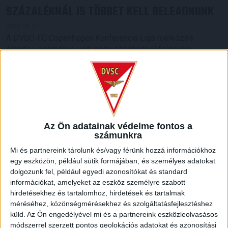
SZÁZALÉKNÁL IS TÖBBET KELL BELEADNUNK
2026.08.07.
A DVSC-FC Copenhagen Konferencia Liga mérkőzés
örömteli eseménye volt, hogy sérüléséből felépülve
visszatért a pályára 22 éves szélsőnk, Vajda Botond.
Játékosunkat a visszatérésről és a vasárnapi, Nyíregyháza
elleni rangadóról is kérdeztük. – Nagyon örülök, hogy újra
pályára léphettem tétmeccsen, hiszen majdnem négy
hónapot kellett kihagynom. Az is pozitívum, hogy egy ilyen
erős ellenfél ellen játszhattam […]
Az Ön adatainak védelme fontos a
Bővebben →
számunkra
Mi és partnereink tárolunk és/vagy férünk hozzá információkhoz
SZURKOLÓI INFORMÁCIÓK A DVSC-
egy eszközön, például sütik formájában, és személyes adatokat
dolgozunk fel, például egyedi azonosítókat és standard
NYÍREGYHÁZA RANGADÓRA
információkat, amelyeket az eszköz személyre szabott
A DVSC az OTP Bank Liga 3. fordulójában az ősi rivális
hirdetésekhez és tartalomhoz, hirdetések és tartalmak
Nyíregyházát fogadja augusztus 9-én, vasárnap 17.30-kor a
méréséhez, közönségmérésekhez és szolgáltatásfejlesztéshez
Nagyerdei Stadionban. Nagy az érdeklődés, a találkozóra
küld.
Az Ön engedélyével mi és a partnereink eszközleolvasásos
módszerrel szerzett pontos geolokációs adatokat és azonosítási
megvásárolhatók a jegyek online, a