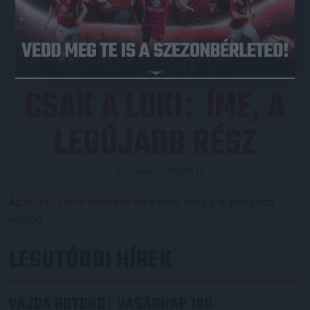
JEGYVÁSÁRLÁS
CSAK A LOKI
ÍME, A
:
LEGÚJABB RÉSZ
Közzétéve: 2020.06.15.
Az
alábbi linkre kattintva
tekinthető meg a legfrissebb
epizód.
LEGUTÓBBI HÍREK
VAJDA BOTOND
VASÁRNAP 100
: