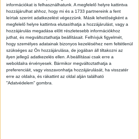
információkat is felhasználhatunk. A megfelelő helyre kattintva
www.nagyerdeistadion.hu oldalon, illetve személyesen a
hozzájárulhat ahhoz, hogy mi és a 1733 partnereink a fent
stadion pénztáraiban (nyitva hétköznap 10 és 18,
leírtak szerint adatkezelést végezzünk. Másik lehetőségként a
szombaton 10 és 15 óra között, vasárnap 10 órától). A DVSC
megfelelő helyre kattintva elutasíthatja a hozzájárulást, vagy a
Store vasárnap 12 […]
hozzájárulás megadása előtt részletesebb információkhoz
Bővebben →
juthat, és megváltoztathatja beállításait.
Felhívjuk figyelmét,
hogy személyes adatainak bizonyos kezeléséhez nem feltétlenül
szükséges az Ön hozzájárulása, de jogában áll tiltakozni az
ÉRVÉNYESÜLT A PAPÍRFORMA
DVSC-FC
:
ilyen jellegű adatkezelés ellen. A beállításai csak erre a
COPENHAGEN 0-3
weboldalra érvényesek. Bármikor megváltoztathatja a
preferenciáit, vagy visszavonhatja hozzájárulását, ha visszatér
2026.08.06.
erre az oldalra, és rákattint az oldal alján található
Az örmény Pjunyik Jereván búcsúztatása után a bombaerős,
"Adatvédelem" gombra.
válogatottakkal teletűzdelt, dán rekordbajnok FC
Copenhagen (Köbenhavn) együttesét fogadta a Loki
csütörtökön este az UEFA Konferencia Liga 3.
selejtezőkörének első mérkőzésén. A kezdőcsapatban ott
volt többek között Szécsi Márk, Batik Bence és a DVSC-ben
most debütáló Dénes Vilmos is. A találkozót a hőség dacára
mindkét gárda viszonylag […]
Bővebben →