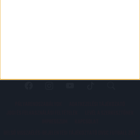
PÁLYARENDSZABÁLYOK
ADATKEZELÉSI TÁJÉKOZATÓ
JOGI ÉS FELHASZNÁLÁSI FELTÉTELEK
LEVÉL A SZERKESZTŐNEK
IMPRESSZUM
KAPCSOLAT
BELSŐ VISSZAÉLÉS-BEJELENTÉSI TÁJÉKOZTATÓ DVSC FUTBALL ZRT.