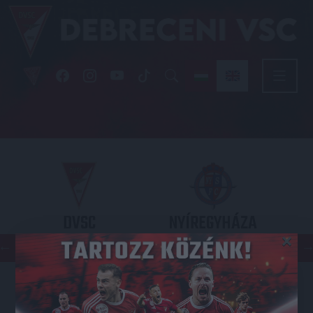
DVSC
NYÍREGYHÁZA
×
SPARTACUS
OTP BANK LIGA 3. FORDULÓ
2026.08.09. - 17
30
Nagyerdei Stadion
: