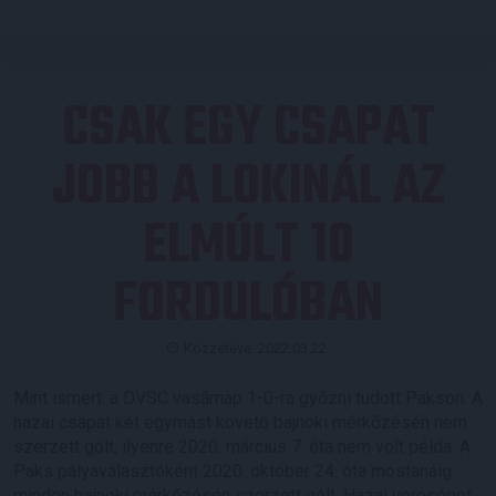
CSAK EGY CSAPAT
JOBB A LOKINÁL AZ
ELMÚLT 10
FORDULÓBAN
Közzétéve: 2022.03.22.
Mint ismert. a DVSC vasárnap 1-0-ra győzni tudott Pakson. A
hazai csapat két egymást követő bajnoki mérkőzésén nem
szerzett gólt, ilyenre 2020. március 7. óta nem volt példa. A
Paks pályaválasztóként 2020. október 24. óta mostanáig
minden bajnoki mérkőzésén szerzett gólt. Hazai vereséget