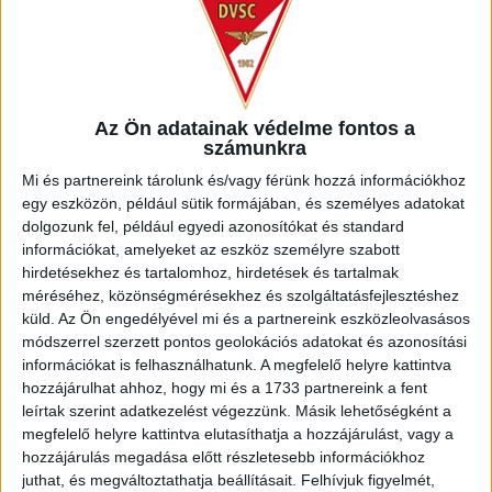
Az Ön adatainak védelme fontos a
számunkra
Mi és partnereink tárolunk és/vagy férünk hozzá információkhoz
egy eszközön, például sütik formájában, és személyes adatokat
dolgozunk fel, például egyedi azonosítókat és standard
információkat, amelyeket az eszköz személyre szabott
hirdetésekhez és tartalomhoz, hirdetések és tartalmak
méréséhez, közönségmérésekhez és szolgáltatásfejlesztéshez
küld.
Az Ön engedélyével mi és a partnereink eszközleolvasásos
módszerrel szerzett pontos geolokációs adatokat és azonosítási
információkat is felhasználhatunk. A megfelelő helyre kattintva
LEGUTÓBBI HÍREK
hozzájárulhat ahhoz, hogy mi és a 1733 partnereink a fent
leírtak szerint adatkezelést végezzünk. Másik lehetőségként a
megfelelő helyre kattintva elutasíthatja a hozzájárulást, vagy a
INFORMÁCIÓK A KOPPENHÁGÁBA UTAZÓ
hozzájárulás megadása előtt részletesebb információkhoz
juthat, és megváltoztathatja beállításait.
Felhívjuk figyelmét,