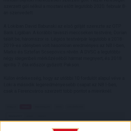
szerzett gól nélkül a mostani előtt legutóbb 2020. február 8-
án szenvedett.
A Lokiban David Babunski az első gólját szerezte az OTP
Bank Ligában. A korábbi tavaszi meccseken testvére, Dorian
talált be, háromszor is. Légiós testvérpár legutóbb a 2018-
2019-es idényben volt hasonlóan eredményes az NB I-ben,
Marko és Sztefan Scsepovics révén. A DVSC a legutóbbi
négy idegenbeli mérkőzéséből hármat megnyert, és 2018.
április 7. óta először győzött Pakson.
Külön érdekesség, hogy az utóbbi 10 fordulót alapul véve a
Loki a második legeredményesebb csapat az NB I-ben,
csak a Ferencváros szerzett több pontot a mieinknél.