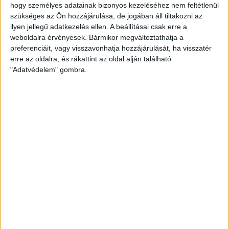
SZURKOLÓKNAK
hogy személyes adatainak bizonyos kezeléséhez nem feltétlenül
2026.08.10.
szükséges az Ön hozzájárulása, de jogában áll tiltakozni az
A DVSC szerdán 18 órától Koppenhágában, az FC
ilyen jellegű adatkezelés ellen. A beállításai csak erre a
Copenhagen (Köbenhavn) ellen lép pályára az UEFA
weboldalra érvényesek. Bármikor megváltoztathatja a
preferenciáit, vagy visszavonhatja hozzájárulását, ha visszatér
Konferencia Liga harmadik selejtezőkörének második
erre az oldalra, és rákattint az oldal alján található
mérkőzésén. Az itthoni vereség dacára hűséges szurkolóink
"Adatvédelem" gombra.
Dániába is elkísérik a csapatot, nekik szeretnénk néhány
információval segíteni. A találkozóra szóló belépőket
érdemes beszerezni online, a jegyek a következő linken
elérhetők: https://billet.fck.dk/Stadium?
eventId=8549&reservationId=145110&secretLinkKey=dd10
Itt összesen 1000 darab […]
Bővebben →
GYŐZELEM A RANGADÓN
DVSC-
:
NYÍREGYHÁZA 1-0
2026.08.09.
Hamisítatlan rangadóhangulatban lépett pályára a DVSC az
OTP Bank Liga 3. fordulójában, hiszen vasárnap délután az