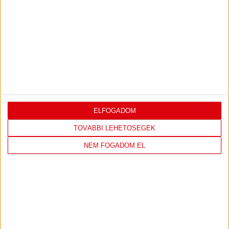
2026-08-09
OTP BANK LIGA 3.
MECCS
17:30
FORDULÓ
RÉSZLETEI
TOVÁBBI EREDMÉNYEK
ELFOGADOM
KÖVETKEZŐ MÉRKŐZÉS
TOVÁBBI LEHETŐSÉGEK
NEM FOGADOM EL
FC
DVSC
COPENHAGEN