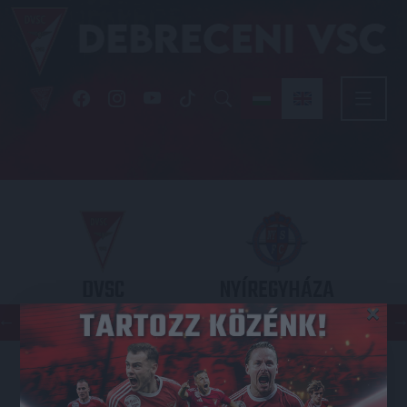
DVSC
NYÍREGYHÁZA
×
SPARTACUS
OTP BANK LIGA 3. FORDULÓ
2026.08.09. - 17
30
Nagyerdei Stadion
: