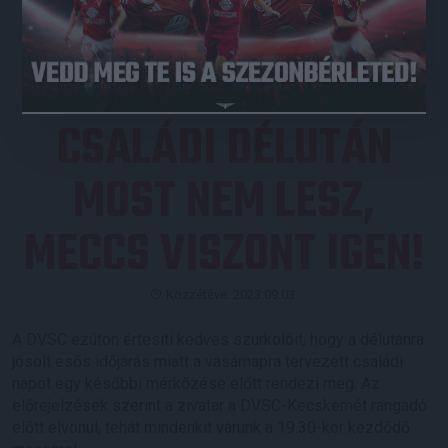
JEGYVÁSÁRLÁS
CSALÁDI DÉLUTÁN
MOST NEM LESZ,
MECCS VISZONT IGEN!
Közzétéve: 2023.09.03.
A DVSC ezúton értesíti kedves szurkolóit, hogy a délutánra
jósolt esős időjárás miatt a vasárnapra tervezett családi
napot egy későbbi mérkőzése előtt rendezi meg. Az
előrejelzések szerint a zivatar a DVSC-Kecskemét rangadó
előtt elvonul, tehát mindenkit várunk a 19.30-kor kezdődő