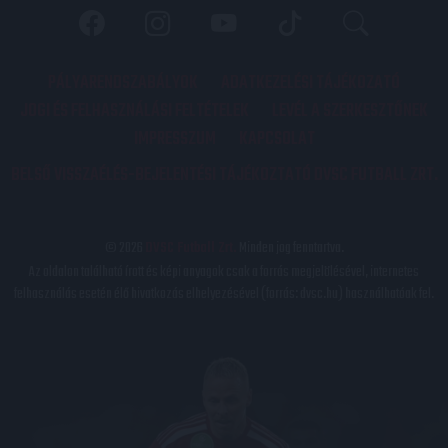
PÁLYARENDSZABÁLYOK
ADATKEZELÉSI TÁJÉKOZATÓ
JOGI ÉS FELHASZNÁLÁSI FELTÉTELEK
LEVÉL A SZERKESZTŐNEK
IMPRESSZUM
KAPCSOLAT
BELSŐ VISSZAÉLÉS-BEJELENTÉSI TÁJÉKOZTATÓ DVSC FUTBALL ZRT.
© 2026
DVSC Futball Zrt.
Minden jog fenntartva.
Az oldalon található írott és képi anyagok csak a forrás megjelölésével, internetes
felhasználás esetén élő hivatkozás elhelyezésével (forrás: dvsc.hu) használhatóak fel.