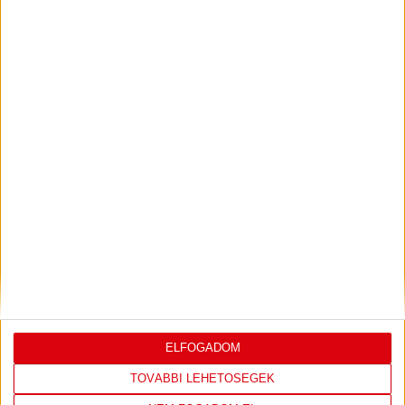
KONFERENCIA LIGÁBAN
Bővebben →
VIDEÓ! SAJTÓTÁJÉKOZTATÓ
PJUNYIK
:
JEREVÁN-DVSC 0-0, GERT REMMEL
ÉRTÉKELÉSE
Bővebben →
LEGUTÓBBI EREDMÉNY
ELFOGADOM
TOVÁBBI LEHETŐSÉGEK