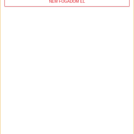
NEM FOGADOM EL
DVSC
FC
COPENHAGEN
19
:
00
2026-08-
KONFERENCIA LIGA 3.
MECCS
06 19:00
SELEJTEZŐFDORDULÓ
RÉSZLETEI
TOVÁBBI EREDMÉNYEK
KÖVETKEZŐ MÉRKŐZÉS