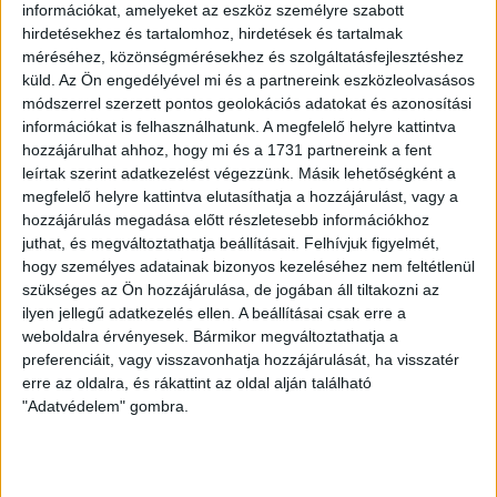
információkat, amelyeket az eszköz személyre szabott
hirdetésekhez és tartalomhoz, hirdetések és tartalmak
méréséhez, közönségmérésekhez és szolgáltatásfejlesztéshez
küld.
Az Ön engedélyével mi és a partnereink eszközleolvasásos
módszerrel szerzett pontos geolokációs adatokat és azonosítási
információkat is felhasználhatunk. A megfelelő helyre kattintva
LEGUTÓBBI HÍREK
hozzájárulhat ahhoz, hogy mi és a 1731 partnereink a fent
leírtak szerint adatkezelést végezzünk. Másik lehetőségként a
megfelelő helyre kattintva elutasíthatja a hozzájárulást, vagy a
ÉRVÉNYESÜLT A PAPÍRFORMA
DVSC-FC
:
hozzájárulás megadása előtt részletesebb információkhoz
juthat, és megváltoztathatja beállításait.
Felhívjuk figyelmét,
COPENHAGEN 0-3
hogy személyes adatainak bizonyos kezeléséhez nem feltétlenül
2026.08.06.
szükséges az Ön hozzájárulása, de jogában áll tiltakozni az
Az örmény Pjunyik Jereván búcsúztatása után a bombaerős,
ilyen jellegű adatkezelés ellen. A beállításai csak erre a
weboldalra érvényesek. Bármikor megváltoztathatja a
válogatottakkal teletűzdelt, dán rekordbajnok FC
preferenciáit, vagy visszavonhatja hozzájárulását, ha visszatér
Copenhagen (Köbenhavn) együttesét fogadta a Loki
erre az oldalra, és rákattint az oldal alján található
csütörtökön este az UEFA Konferencia Liga 3.
"Adatvédelem" gombra.
selejtezőkörének első mérkőzésén. A kezdőcsapatban ott
volt többek között Szécsi Márk, Batik Bence és a DVSC-ben
most debütáló Dénes Vilmos is. A találkozót a hőség dacára
mindkét gárda viszonylag […]