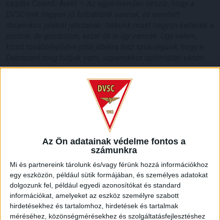
kezdte Csertői Aurél. –
Az egyértelműen látszik, hogy a
DVSC-nek nagyon jó futballistái vannak, és emellett
dinamikus játékot játszanak. Nekünk most nagyon kellenek a
pontok, de gondolom, ezzel ők is így vannak. Úgy vélem,
kicsit továbbfejlődve jobb játékra lesz szükségünk, hogy a
Debrecent meg tudjuk verni, ugyanakkor optimistán várom
az összecsapást.
LEGUTÓBBI HÍREK
ÉRVÉNYESÜLT A PAPÍRFORMA
DVSC-FC
:
COPENHAGEN 0-3
Az Ön adatainak védelme fontos a
számunkra
2026.08.06.
Mi és partnereink tárolunk és/vagy férünk hozzá információkhoz
Az örmény Pjunyik Jereván búcsúztatása után a bombaerős,
egy eszközön, például sütik formájában, és személyes adatokat
válogatottakkal teletűzdelt, dán rekordbajnok FC
dolgozunk fel, például egyedi azonosítókat és standard
Copenhagen (Köbenhavn) együttesét fogadta a Loki
információkat, amelyeket az eszköz személyre szabott
csütörtökön este az UEFA Konferencia Liga 3.
hirdetésekhez és tartalomhoz, hirdetések és tartalmak
selejtezőkörének első mérkőzésén. A kezdőcsapatban ott
méréséhez, közönségmérésekhez és szolgáltatásfejlesztéshez