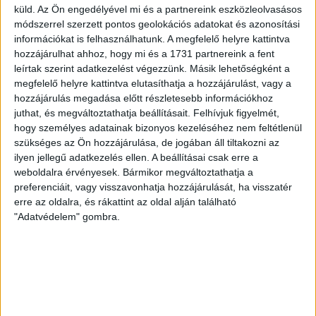
volt többek között Szécsi Márk, Batik Bence és a DVSC-ben
küld.
Az Ön engedélyével mi és a partnereink eszközleolvasásos
most debütáló Dénes Vilmos is. A találkozót a hőség dacára
módszerrel szerzett pontos geolokációs adatokat és azonosítási
mindkét gárda viszonylag […]
információkat is felhasználhatunk. A megfelelő helyre kattintva
hozzájárulhat ahhoz, hogy mi és a 1731 partnereink a fent
Bővebben →
leírtak szerint adatkezelést végezzünk. Másik lehetőségként a
megfelelő helyre kattintva elutasíthatja a hozzájárulást, vagy a
RENDKÍVÜLI HŐSÉG
TÖBB MÓDON IS
:
hozzájárulás megadása előtt részletesebb információkhoz
juthat, és megváltoztathatja beállításait.
Felhívjuk figyelmét,
IGYEKSZIK SEGÍTENI A SZURKOLÓKAT A DVSC
hogy személyes adatainak bizonyos kezeléséhez nem feltétlenül
Nagy meccs vár csütörtökön 19 órától a Lokira és a
szükséges az Ön hozzájárulása, de jogában áll tiltakozni az
ilyen jellegű adatkezelés ellen. A beállításai csak erre a
szurkolóira, csapatunk a dán FC Copenhagent fogadja az
weboldalra érvényesek. Bármikor megváltoztathatja a
UEFA Konferencia Liga selejtezőjében. Klubunk a rendkívüli
preferenciáit, vagy visszavonhatja hozzájárulását, ha visszatér
időjárási körülmények miatt több intézkedésről is döntött a
erre az oldalra, és rákattint az oldal alján található
mai mérkőzésre vonatkozóan. A stadion 6 pontján
"Adatvédelem" gombra.
vízosztással igyekszünk segíteni a szurkolók hidratációját,
ehhez kapcsolódóan az is fontos, hogy 0,5 liter űrtartalomig
[…]
Bővebben →
MEGÚJULT AZ AJÁNDÉKBOLT, CSÜTÖRTÖKÖN