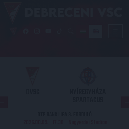
DVSC
NYÍREGYHÁZA
SPARTACUS
OTP BANK LIGA 3. FORDULÓ
2026.08.09. - 17
30
Nagyerdei Stadion
: