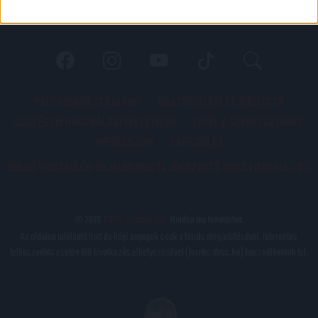
PÁLYARENDSZABÁLYOK
ADATKEZELÉSI TÁJÉKOZATÓ
JOGI ÉS FELHASZNÁLÁSI FELTÉTELEK
LEVÉL A SZERKESZTŐNEK
IMPRESSZUM
KAPCSOLAT
BELSŐ VISSZAÉLÉS-BEJELENTÉSI TÁJÉKOZTATÓ DVSC FUTBALL ZRT.
© 2026
DVSC Futball Zrt.
Minden jog fenntartva.
Az oldalon található írott és képi anyagok csak a forrás megjelölésével, internetes
felhasználás esetén élő hivatkozás elhelyezésével (forrás: dvsc.hu) használhatóak fel.