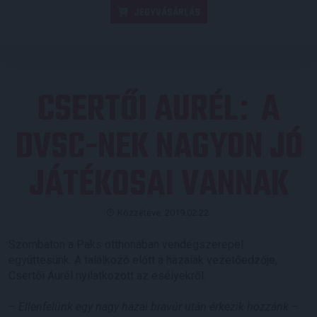
JEGYVÁSÁRLÁS
CSERTŐI AURÉL
A
:
DVSC-NEK NAGYON JÓ
JÁTÉKOSAI VANNAK
Közzétéve: 2019.02.22.
Szombaton a Paks otthonában vendégszerepel
együttesünk. A találkozó előtt a hazaiak vezetőedzője,
Csertői Aurél nyilatkozott az esélyekről.
–
Ellenfelünk egy nagy hazai bravúr után érkezik hozzánk
–