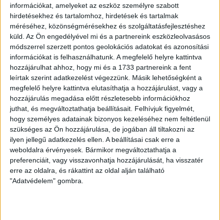
információkat, amelyeket az eszköz személyre szabott
hirdetésekhez és tartalomhoz, hirdetések és tartalmak
méréséhez, közönségmérésekhez és szolgáltatásfejlesztéshez
küld.
Az Ön engedélyével mi és a partnereink eszközleolvasásos
HB
módszerrel szerzett pontos geolokációs adatokat és azonosítási
információkat is felhasználhatunk. A megfelelő helyre kattintva
LEGUTÓBBI HÍREK
hozzájárulhat ahhoz, hogy mi és a 1733 partnereink a fent
leírtak szerint adatkezelést végezzünk. Másik lehetőségként a
megfelelő helyre kattintva elutasíthatja a hozzájárulást, vagy a
KIKAPOTT A KIS LOKI
hozzájárulás megadása előtt részletesebb információkhoz
juthat, és megváltoztathatja beállításait.
Felhívjuk figyelmét,
2026.08.08.
hogy személyes adatainak bizonyos kezeléséhez nem feltétlenül
A DVSC II. szombaton Pallagon a Füzesabony gárdáját
szükséges az Ön hozzájárulása, de jogában áll tiltakozni az
fogadta az NB III. Észak-keleti csoport 3. fordulójában, s
ilyen jellegű adatkezelés ellen. A beállításai csak erre a
ezúttal nem tudott pontot szerezni. NB III. Észak-keleti
weboldalra érvényesek. Bármikor megváltoztathatja a
csoport, 3. forduló. DVSC II.-Füzesabony 1-2 (1-1). Pallag,
preferenciáit, vagy visszavonhatja hozzájárulását, ha visszatér
erre az oldalra, és rákattint az oldal alján található
200 néző, vezette: Oswald D. DVSC II.: Tuska – Myrtaj (Kiss
"Adatvédelem" gombra.
M., 46.), Farkas T., Macsó (Lovas, 75.), Vincze T., Hermann
(Gyenti, […]
Bővebben →