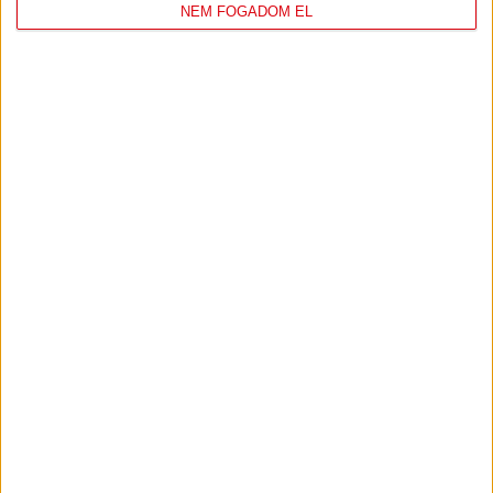
NEM FOGADOM EL
DVSC
FC
COPENHAGEN
0
-
3
2026-08-
KONFERENCIA LIGA 3.
MECCS
06 19:00
SELEJTEZŐFDORDULÓ
RÉSZLETEI
TOVÁBBI EREDMÉNYEK
KÖVETKEZŐ MÉRKŐZÉS