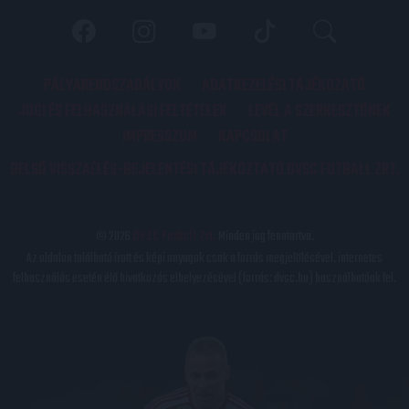
PÁLYARENDSZABÁLYOK
ADATKEZELÉSI TÁJÉKOZATÓ
JOGI ÉS FELHASZNÁLÁSI FELTÉTELEK
LEVÉL A SZERKESZTŐNEK
IMPRESSZUM
KAPCSOLAT
BELSŐ VISSZAÉLÉS-BEJELENTÉSI TÁJÉKOZTATÓ DVSC FUTBALL ZRT.
© 2026
DVSC Futball Zrt.
Minden jog fenntartva.
Az oldalon található írott és képi anyagok csak a forrás megjelölésével, internetes
felhasználás esetén élő hivatkozás elhelyezésével (forrás: dvsc.hu) használhatóak fel.