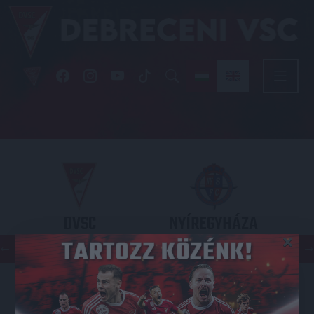
DVSC
NYÍREGYHÁZA
×
SPARTACUS
OTP BANK LIGA 3. FORDULÓ
2026.08.09. - 17
30
Nagyerdei Stadion
: