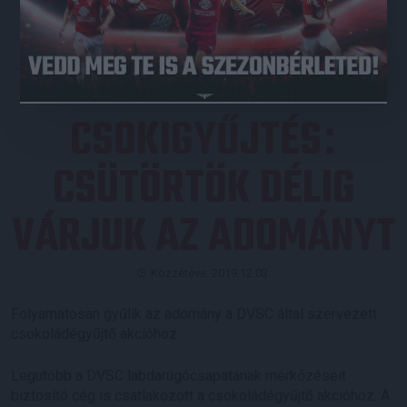
JEGYVÁSÁRLÁS
CSOKIGYŰJTÉS
:
CSÜTÖRTÖK DÉLIG
VÁRJUK AZ ADOMÁNYT
Közzétéve: 2019.12.03.
Folyamatosan gyűlik az adomány a DVSC által szervezett
csokoládégyűjtő akcióhoz.
Legutóbb a DVSC labdarúgócsapatának mérkőzéseit
biztosító cég is csatlakozott a csokoládégyűjtő akcióhoz. A