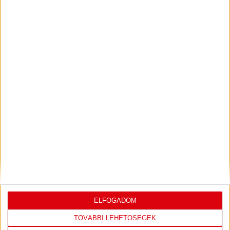
ILYEN SZURKOLÓK ELŐTT LÉPHETEK PÁLYÁRA
2026.07.31.
Bővebben →
PJUNYIK JEREVÁN-DVSC
TOVÁBBJUTÁS A
:
KONFERENCIA LIGÁBAN
Bővebben →
LEGUTÓBBI EREDMÉNY
ELFOGADOM
TOVÁBBI LEHETŐSÉGEK