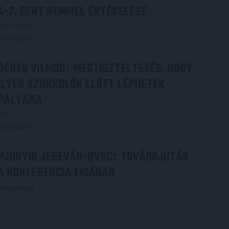
4-2, GERT REMMEL ÉRTÉKELÉSE
2026.08.03.
Bővebben →
DÉNES VILMOS
MEGTISZTELTETÉS, HOGY
:
ILYEN SZURKOLÓK ELŐTT LÉPHETEK
PÁLYÁRA
2026.07.31.
Bővebben →
PJUNYIK JEREVÁN-DVSC
TOVÁBBJUTÁS
:
A KONFERENCIA LIGÁBAN
Bővebben →