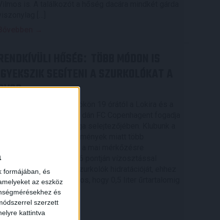
Vilmos is. A találkozót a hőség dacára mindkét gárda
viszonylag […]
Bővebben →
RENDKÍVÜLI HŐSÉG
TÖBB MÓDON IS
:
IGYEKSZIK SEGÍTENI A SZURKOLÓKAT A
DVSC
Nagy meccs vár csütörtökön 19 órától a Lokira és a
szurkolóira, csapatunk a dán FC Copenhagent fogadja
az UEFA Konferencia Liga selejtezőjében. Klubunk a
rendkívüli időjárási körülmények miatt több
intézkedésről is döntött a mai mérkőzésre
a
vonatkozóan. A stadion 6 pontján vízosztással
igyekszünk segíteni a szurkolók hidratációját, ehhez
k formájában, és
kapcsolódóan az is fontos, hogy 0,5 liter űrtartalomig
 amelyeket az eszköz
[…]
zönségmérésekhez és
ódszerrel szerzett
Bővebben →
elyre kattintva