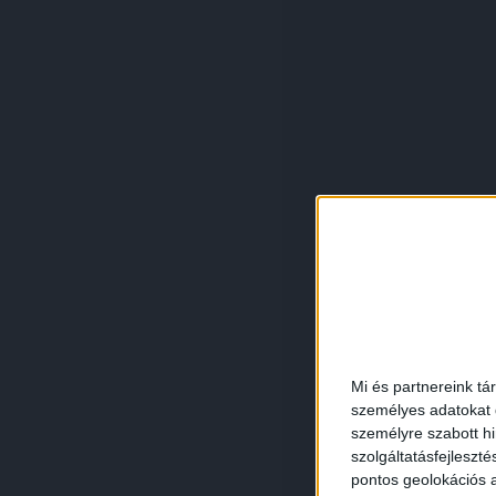
Mi és partnereink tá
személyes adatokat d
személyre szabott h
szolgáltatásfejleszté
pontos geolokációs a