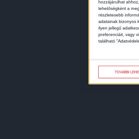
hozzájárulhat ahhoz,
lehetőségként a megf
részletesebb informác
adatainak bizonyos k
ilyen jellegű adatke
preferenciáit, vagy v
található "Adatvéde
TOVÁBBI LEH