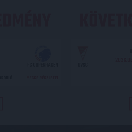
REDMÉNY
KÖVETK
O
2026.08
FC COPENHAGEN
DVSC
DORDULÓ
MECCS RÉSZLETEI