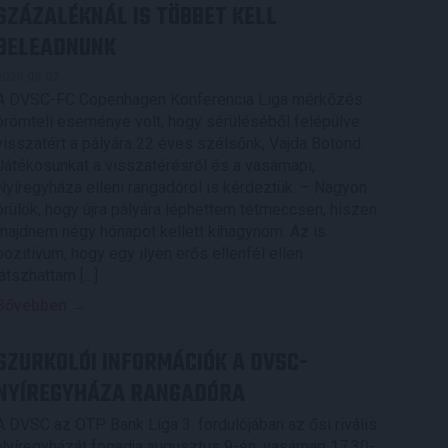
SZÁZALÉKNÁL IS TÖBBET KELL
BELEADNUNK
2026.08.07.
A DVSC-FC Copenhagen Konferencia Liga mérkőzés
örömteli eseménye volt, hogy sérüléséből felépülve
visszatért a pályára 22 éves szélsőnk, Vajda Botond.
Játékosunkat a visszatérésről és a vasárnapi,
Nyíregyháza elleni rangadóról is kérdeztük. – Nagyon
örülök, hogy újra pályára léphettem tétmeccsen, hiszen
majdnem négy hónapot kellett kihagynom. Az is
pozitívum, hogy egy ilyen erős ellenfél ellen
játszhattam […]
Bővebben →
SZURKOLÓI INFORMÁCIÓK A DVSC-
NYÍREGYHÁZA RANGADÓRA
A DVSC az OTP Bank Liga 3. fordulójában az ősi rivális
Nyíregyházát fogadja augusztus 9-én, vasárnap 17.30-