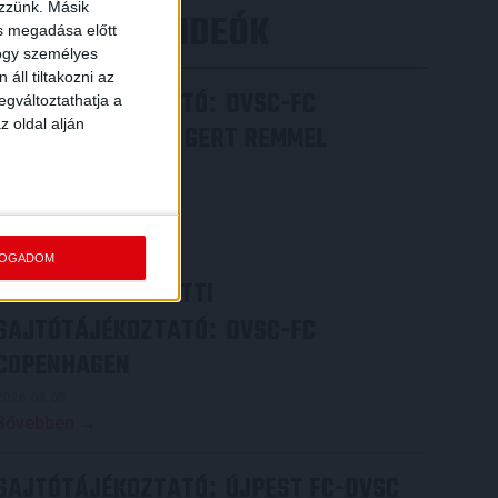
ezzünk. Másik
LEGÚJABB VIDEÓK
ás megadása előtt
hogy személyes
áll tiltakozni az
SAJTÓTÁJÉKOZTATÓ
DVSC-FC
:
egváltoztathatja a
z oldal alján
COPENHAGEN 0-3, GERT REMMEL
ÉRTÉKELÉSE
2026.08.07.
Bővebben →
FOGADOM
VIDEÓ! MECCS ELŐTTI
SAJTÓTÁJÉKOZTATÓ
DVSC-FC
:
COPENHAGEN
2026.08.05.
Bővebben →
SAJTÓTÁJÉKOZTATÓ
ÚJPEST FC-DVSC
: