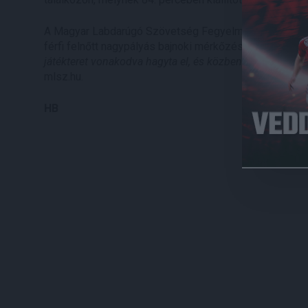
A Magyar Labdarúgó Szövetség Fegyelmi Bizottságána
férfi felnőtt nagypályás bajnoki mérkőzésre szóló eltilt
játékteret vonakodva hagyta el, és közben a játékvezető
mlsz.hu.
HB