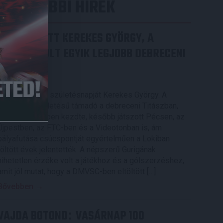
LEGUTÓBBI HÍREK
70 ÉVES LETT KEREKES GYÖRGY, A
VALAHA VOLT EGYIK LEGJOBB DEBRECENI
CSATÁR
2026.08.08.
Ma ünnepli 70. születésnapját Kerekes György. A
debreceni születésű támadó a debreceni Titászban,
majd a DMTE-ben kezdte, később játszott Pécsen, az
Újpestben, az FTC-ben és a Videotonban is, ám
pályafutása csúcspontját egyértelműen a Lokiban
töltött évek jelentették. A népszerű Gurigának
hihetetlen érzéke volt a játékhoz és a gólszerzéshez,
amit jól mutat, hogy a DMVSC-ben eltöltött […]
Bővebben →
VAJDA BOTOND
VASÁRNAP 100
: