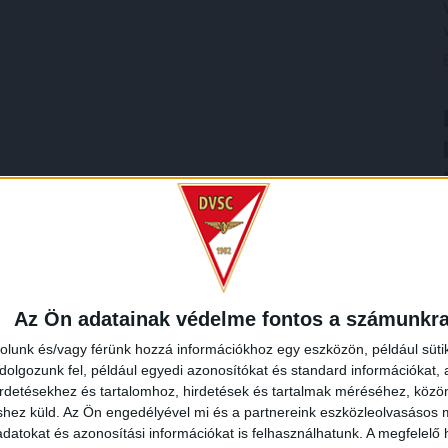
Az Ön adatainak védelme fontos a számunkr
rolunk és/vagy férünk hozzá információkhoz egy eszközön, például süti
olgozunk fel, például egyedi azonosítókat és standard információkat,
irdetésekhez és tartalomhoz, hirdetések és tartalmak méréséhez, kö
shez küld.
Az Ön engedélyével mi és a partnereink eszközleolvasásos m
datokat és azonosítási információkat is felhasználhatunk. A megfelelő h