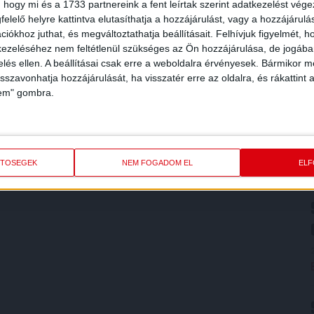
 hogy mi és a 1733 partnereink a fent leírtak szerint adatkezelést vég
elelő helyre kattintva elutasíthatja a hozzájárulást, vagy a hozzájárul
iókhoz juthat, és megváltoztathatja beállításait.
Felhívjuk figyelmét, 
ezeléséhez nem feltétlenül szükséges az Ön hozzájárulása, de jogában 
zelés ellen. A beállításai csak erre a weboldalra érvényesek. Bármikor m
isszavonhatja hozzájárulását, ha visszatér erre az oldalra, és rákattint a
lem" gombra.
ETŐSÉGEK
NEM FOGADOM EL
EL