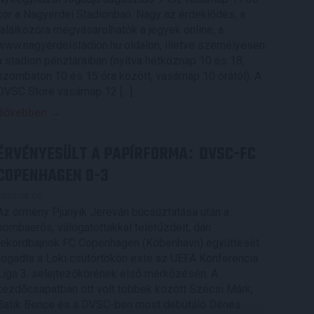
kor a Nagyerdei Stadionban. Nagy az érdeklődés, a
találkozóra megvásárolhatók a jegyek online, a
www.nagyerdeistadion.hu oldalon, illetve személyesen
a stadion pénztáraiban (nyitva hétköznap 10 és 18,
szombaton 10 és 15 óra között, vasárnap 10 órától). A
DVSC Store vasárnap 12 […]
Bővebben →
ÉRVÉNYESÜLT A PAPÍRFORMA
DVSC-FC
:
COPENHAGEN 0-3
2026.08.06.
Az örmény Pjunyik Jereván búcsúztatása után a
bombaerős, válogatottakkal teletűzdelt, dán
rekordbajnok FC Copenhagen (Köbenhavn) együttesét
fogadta a Loki csütörtökön este az UEFA Konferencia
Liga 3. selejtezőkörének első mérkőzésén. A
kezdőcsapatban ott volt többek között Szécsi Márk,
Batik Bence és a DVSC-ben most debütáló Dénes