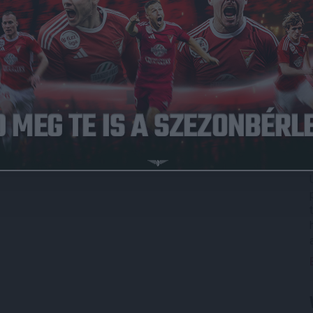
k döntése alapján középpályásunk öt soron következő
ást kapott, mert „
a két sárga lapos figyelmeztetés után a
 ítélete ellen sportszerűtlen módon tiltakozott” –
írja az