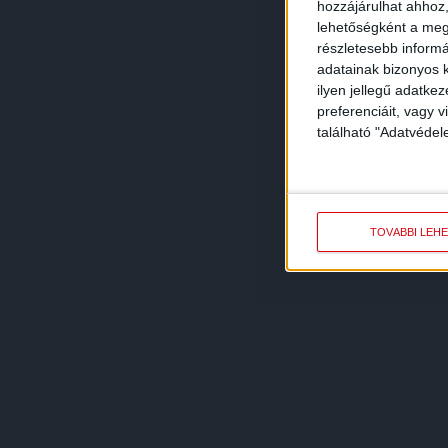
hozzájárulhat ahhoz,
lehetőségként a megf
részletesebb informác
adatainak bizonyos k
ilyen jellegű adatke
preferenciáit, vagy v
található "Adatvéde
TOVÁBBI LEH