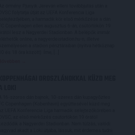
Az örmény Pjunyik Jereván elleni továbbjutás után a
DVSC folytatja útját az UEFA Konferencia Liga
selejtezőjében, a harmadik kör első mérkőzése a dán
FC Copenhagen ellen augusztus 6-án, csütörtökön 19
órától lesz a Nagyerdei Stadionban. A belépők immár
elérhetők online, a nagyerdeistadion.hu-n, illetve
személyesen a stadion pénztáraiban (nyitva hétköznap
10 és 18 óra között). Íme, […]
Bővebben →
KOPPENHÁGAI OROSZLÁNOKKAL KÜZD MEG
A LOKI
A 16-szoros dán bajnok, 10-szeres dán kupagyőztes
FC Copenhagen (Köbenhavn) együttesével küzd meg
az UEFA Konferencia Liga harmadik selejtezőkörében a
DVSC, az első mérkőzés csütörtökön 19 órától
kezdődik a Nagyerdei Stadionban. Nem túlzás, valódi
nagyvad akadt a Loki útjába, lássuk, mit érdemes tudni