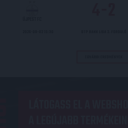
4
-
2
ÚJPEST FC
2026-08-02 15:30
OTP BANK LIGA 2. FORDULÓ
TOVÁBBI EREDMÉNYEK
OP
LÁTOGASS EL A WEBSHO
A LEGÚJABB TERMÉKEIN