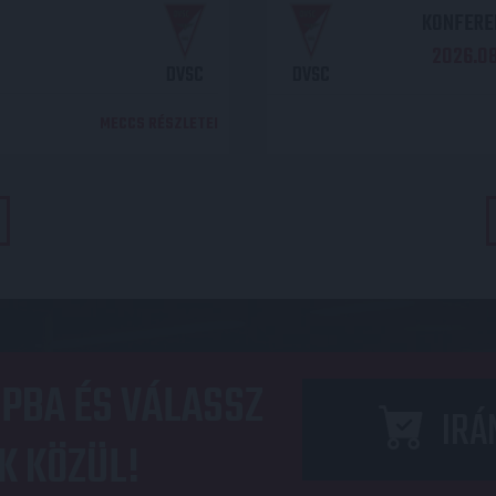
KONFEREN
2026.08.
DVSC
DVSC
MECCS RÉSZLETEI
PBA ÉS VÁLASSZ
IRÁ
K KÖZÜL!