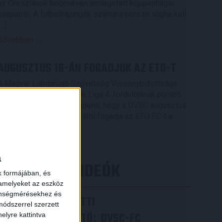
az Oroszlánok becenéven emlegetett koppenhágai
csapatról. A futballrajongók számára persze aligha kell
[…]
Bővebben →
AUGUSZTUS 16-ÁN FOGADJUK AZ ETO-T
A Magyar Labdarúgó Szövetség Versenybizottsága
elkészítette az OTP Bank Liga 4. fordulójának pontos
menetrendjét, melyből kiderül, hogy a DVSC augusztus
16-án, vasárnap 16.30 órától fogadja az ETO FC-t a
Nagyerdei Stadionban.
Bővebben →
a
LEGÚJABB VIDEÓK
k formájában, és
 amelyeket az eszköz
zönségmérésekhez és
VIDEÓ! MECCS ELŐTTI
ódszerrel szerzett
SAJTÓTÁJÉKOZTATÓ
DVSC-FC
:
elyre kattintva