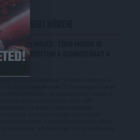
LEGUTÓBBI HÍREK
RENDKÍVÜLI HŐSÉG
TÖBB MÓDON IS
:
IGYEKSZIK SEGÍTENI A SZURKOLÓKAT A
DVSC
2026.08.06.
Nagy meccs vár csütörtökön 19 órától a Lokira és a
szurkolóira, csapatunk a dán FC Copenhagent fogadja
az UEFA Konferencia Liga selejtezőjében. Klubunk a
rendkívüli időjárási körülmények miatt több
intézkedésről is döntött a mai mérkőzésre
vonatkozóan. A stadion 6 pontján vízosztással
igyekszünk segíteni a szurkolók hidratációját, ehhez
kapcsolódóan az is fontos, hogy 0,5 liter űrtartalomig
[…]