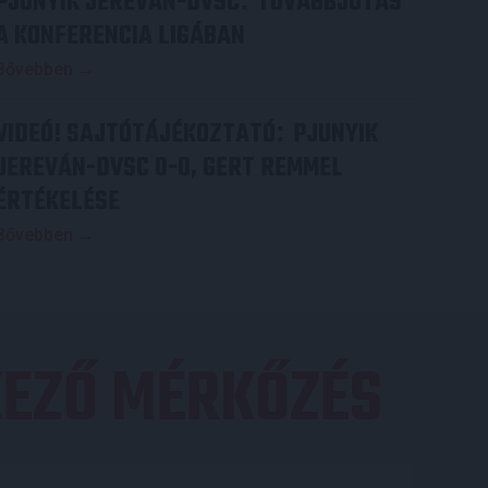
PJUNYIK JEREVÁN-DVSC
TOVÁBBJUTÁS
:
A KONFERENCIA LIGÁBAN
Bővebben →
VIDEÓ! SAJTÓTÁJÉKOZTATÓ
PJUNYIK
:
JEREVÁN-DVSC 0-0, GERT REMMEL
ÉRTÉKELÉSE
Bővebben →
EZŐ MÉRKŐZÉS