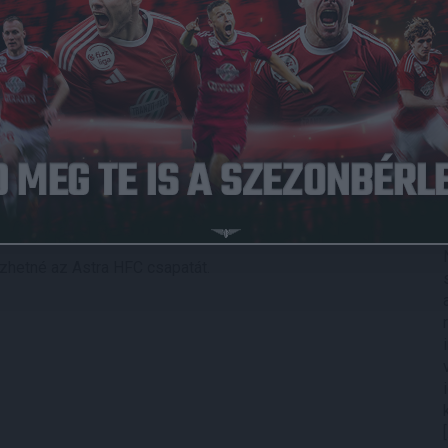
sen működtetett lánycsapatunk a MOL Vidi FC elleni
jnoki mérkőzést játszik a pallagi edzőcentrumban.
ra HFC-vel mérkőznek meg a leány U19-es kiemelt
llen játszott 1-1-es döntetlent hazai pályán, míg legutóbb a
t szenvedtek a Ferencváros ellen a fővárosban, legutóbb
y FC felett a Debreceni Labdarúgó Akadémián.
hetné az Astra HFC csapatát.