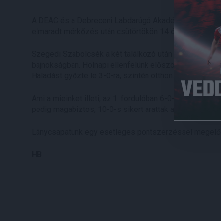
A DEAC és a Debreceni Labdarúgó Akadémia által közö
elmaradt mérkőzés után csütörtökön 14 órától ismét ba
Szegedi Szabolcsék a két találkozó után veretlen Ast
bajnokságban. Holnapi ellenfelünk először a Kaposvár e
Haladást győzte le 3-0-ra, szintén otthon.
Ami a mieinket illeti, az 1. fordulóban 6-0-s veresége
pedig magabiztos, 10-0-s sikert arattak a Szent Mihál
Lánycsapatunk egy esetleges pontszerzéssel megelőz
HB