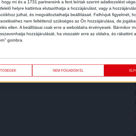
 hogy mi és a 1731 partnereink a fent leírtak szerint adatkezelést vég
elelő helyre kattintva elutasíthatja a hozzájárulást, vagy a hozzájárul
iókhoz juthat, és megváltoztathatja beállításait.
Felhívjuk figyelmét, 
ezeléséhez nem feltétlenül szükséges az Ön hozzájárulása, de jogában 
zelés ellen. A beállításai csak erre a weboldalra érvényesek. Bármikor m
isszavonhatja hozzájárulását, ha visszatér erre az oldalra, és rákattint a
lem" gombra.
ETŐSÉGEK
NEM FOGADOM EL
EL