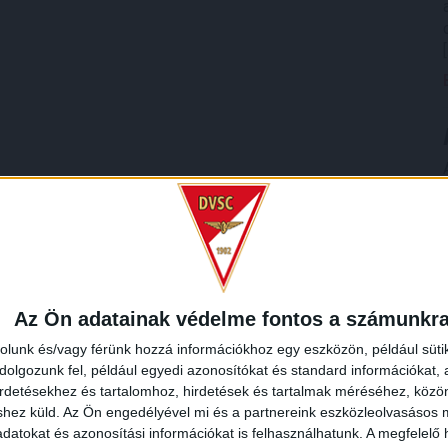
Az Ön adatainak védelme fontos a számunkr
rolunk és/vagy férünk hozzá információkhoz egy eszközön, például süti
olgozunk fel, például egyedi azonosítókat és standard információkat,
irdetésekhez és tartalomhoz, hirdetések és tartalmak méréséhez, kö
shez küld.
Az Ön engedélyével mi és a partnereink eszközleolvasásos m
datokat és azonosítási információkat is felhasználhatunk. A megfelelő h