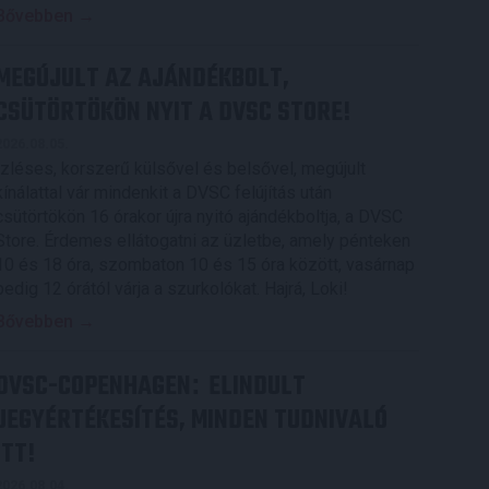
Bővebben →
MEGÚJULT AZ AJÁNDÉKBOLT,
CSÜTÖRTÖKÖN NYIT A DVSC STORE!
2026.08.05.
Ízléses, korszerű külsővel és belsővel, megújult
kínálattal vár mindenkit a DVSC felújítás után
csütörtökön 16 órakor újra nyitó ajándékboltja, a DVSC
Store. Érdemes ellátogatni az üzletbe, amely pénteken
10 és 18 óra, szombaton 10 és 15 óra között, vasárnap
pedig 12 órától várja a szurkolókat. Hajrá, Loki!
Bővebben →
DVSC-COPENHAGEN
ELINDULT
:
JEGYÉRTÉKESÍTÉS, MINDEN TUDNIVALÓ
ITT!
2026.08.04.