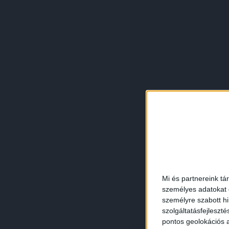
Mi és partnereink tá
személyes adatokat d
személyre szabott h
szolgáltatásfejleszté
pontos geolokációs a