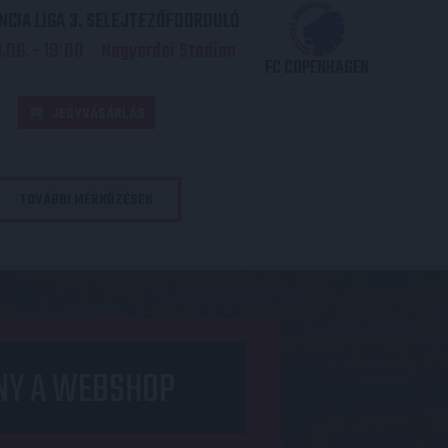
CIA LIGA 3. SELEJTEZŐFDORDULÓ
06. - 19
00
Nagyerdei Stadion
:
FC COPENHAGEN
JEGYVÁSÁRLÁS
TOVÁBBI MÉRKŐZÉSEK
NY A WEBSHOP