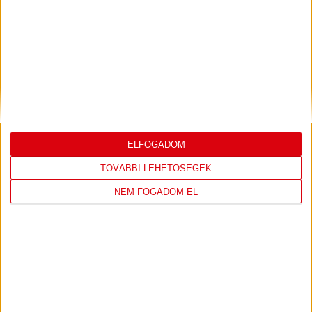
DVSC
FC
COPENHAGEN
ELFOGADOM
0
-
3
TOVÁBBI LEHETŐSÉGEK
NEM FOGADOM EL
2026-08-
KONFERENCIA LIGA 3.
MECCS
06 19:00
SELEJTEZŐFDORDULÓ
RÉSZLETEI
TOVÁBBI EREDMÉNYEK