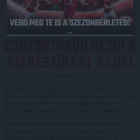
JEGYVÁSÁRLÁS
CSÜTÖRTÖKÖN KEZDI A
FELKÉSZÜLÉST A LOKI
Közzétéve: 2019.01.02.
Nem volt hosszú pihenőjük a DVSC játékosainak, ugyanis az
előző évekkel ellentétben ezúttal jóval hamarabb kezdődik a
tavaszi szezon: február 2-án indul útjára a labda az OTP
Bank Ligában. Csapatunk így már január 3-án munkába áll.
Az első két napon két részre lesz osztva a keret, és a
társaság egyik fele tesztek végez majd a Nagyerdei
Stadionban található Sportdiagnosztikai, Életmód- és