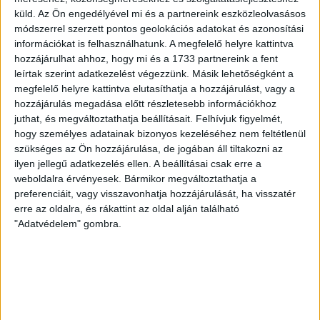
gólszerzéshez, amit jól mutat, hogy a DMVSC-ben eltöltött
küld.
Az Ön engedélyével mi és a partnereink eszközleolvasásos
[…]
módszerrel szerzett pontos geolokációs adatokat és azonosítási
információkat is felhasználhatunk. A megfelelő helyre kattintva
Bővebben →
hozzájárulhat ahhoz, hogy mi és a 1733 partnereink a fent
leírtak szerint adatkezelést végezzünk. Másik lehetőségként a
VAJDA BOTOND
VASÁRNAP 100
:
megfelelő helyre kattintva elutasíthatja a hozzájárulást, vagy a
hozzájárulás megadása előtt részletesebb információkhoz
SZÁZALÉKNÁL IS TÖBBET KELL BELEADNUNK
juthat, és megváltoztathatja beállításait.
Felhívjuk figyelmét,
2026.08.07.
hogy személyes adatainak bizonyos kezeléséhez nem feltétlenül
A DVSC-FC Copenhagen Konferencia Liga mérkőzés
szükséges az Ön hozzájárulása, de jogában áll tiltakozni az
örömteli eseménye volt, hogy sérüléséből felépülve
ilyen jellegű adatkezelés ellen. A beállításai csak erre a
visszatért a pályára 22 éves szélsőnk, Vajda Botond.
weboldalra érvényesek. Bármikor megváltoztathatja a
preferenciáit, vagy visszavonhatja hozzájárulását, ha visszatér
Játékosunkat a visszatérésről és a vasárnapi, Nyíregyháza
erre az oldalra, és rákattint az oldal alján található
elleni rangadóról is kérdeztük. – Nagyon örülök, hogy újra
"Adatvédelem" gombra.
pályára léphettem tétmeccsen, hiszen majdnem négy
hónapot kellett kihagynom. Az is pozitívum, hogy egy ilyen
erős ellenfél ellen játszhattam […]
Bővebben →