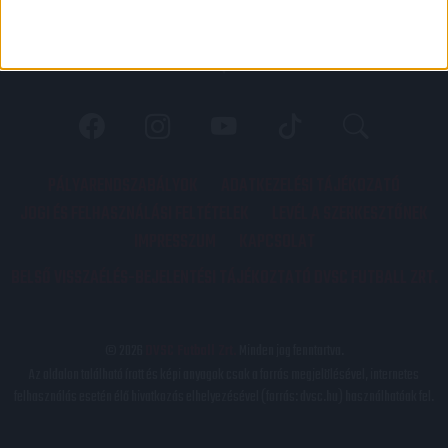
PÁLYARENDSZABÁLYOK
ADATKEZELÉSI TÁJÉKOZATÓ
JOGI ÉS FELHASZNÁLÁSI FELTÉTELEK
LEVÉL A SZERKESZTŐNEK
IMPRESSZUM
KAPCSOLAT
BELSŐ VISSZAÉLÉS-BEJELENTÉSI TÁJÉKOZTATÓ DVSC FUTBALL ZRT.
© 2026
DVSC Futball Zrt.
Minden jog fenntartva.
Az oldalon található írott és képi anyagok csak a forrás megjelölésével, internetes
felhasználás esetén élő hivatkozás elhelyezésével (forrás: dvsc.hu) használhatóak fel.