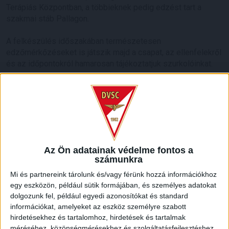
Terápiás Központban, a többieknek pedig edzést tart a
szakmai stáb Pallagon.
A felkészülés időszakában természetesen
edzőmérkőzéseket is játszik majd a csapat, az ellenfelekről
és az időpontokról hamarosan tájékoztatjuk szurkolóinkat.
LEGUTÓBBI HÍREK
70 ÉVES LETT KEREKES GYÖRGY, A VALAHA
VOLT EGYIK LEGJOBB DEBRECENI CSATÁR
Az Ön adatainak védelme fontos a
2026.08.08.
számunkra
Ma ünnepli 70. születésnapját Kerekes György. A debreceni
Mi és partnereink tárolunk és/vagy férünk hozzá információkhoz
születésű támadó a debreceni Titászban, majd a DMTE-ben
egy eszközön, például sütik formájában, és személyes adatokat
kezdte, később játszott Pécsen, az Újpestben, az FTC-ben
dolgozunk fel, például egyedi azonosítókat és standard
és a Videotonban is, ám pályafutása csúcspontját
információkat, amelyeket az eszköz személyre szabott
egyértelműen a Lokiban töltött évek jelentették. A népszerű
hirdetésekhez és tartalomhoz, hirdetések és tartalmak
Gurigának hihetetlen érzéke volt a játékhoz és a
méréséhez, közönségmérésekhez és szolgáltatásfejlesztéshez