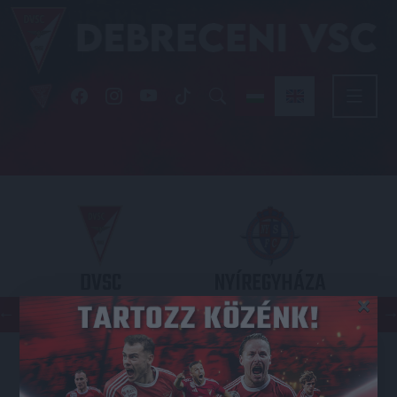
DVSC
NYÍREGYHÁZA
×
SPARTACUS
OTP BANK LIGA 3. FORDULÓ
2026.08.09. - 17
30
Nagyerdei Stadion
: