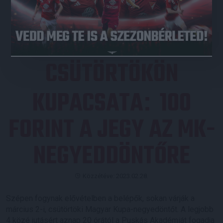
JEGYVÁSÁRLÁS
CSÜTÖRTÖKÖN
KUPACSATA
100
:
FORINT A JEGY AZ MK-
NEGYEDDÖNTŐRE
Közzétéve: 2023.02.28.
Szépen fogynak elővételben a belépők, sokan várják a
március 2-i, csütörtöki Magyar Kupa-negyedöntőt. A legjobb
4 közé jutásért aznap 20 órától a Puskás Akadémiát fogadja