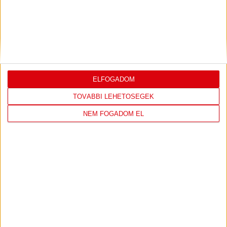
2026.07.31.
Bővebben →
PJUNYIK JEREVÁN-DVSC
TOVÁBBJUTÁS A
:
KONFERENCIA LIGÁBAN
ELFOGADOM
Bővebben →
TOVÁBBI LEHETŐSÉGEK
NEM FOGADOM EL
LEGUTÓBBI EREDMÉNY