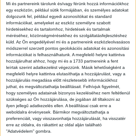
Mi és partnereink tárolunk és/vagy férünk hozzá információkhoz
kettőtől várják a szurkolókat.
egy eszközön, például sütik formájában, és személyes adatokat
dolgozunk fel, például egyedi azonosítókat és standard
információkat, amelyeket az eszköz személyre szabott
hirdetésekhez és tartalomhoz, hirdetések és tartalmak
méréséhez, közönségmérésekhez és szolgáltatásfejlesztéshez
küld.
Az Ön engedélyével mi és a partnereink eszközleolvasásos
módszerrel szerzett pontos geolokációs adatokat és azonosítási
információkat is felhasználhatunk. A megfelelő helyre kattintva
hozzájárulhat ahhoz, hogy mi és a 1733 partnereink a fent
leírtak szerint adatkezelést végezzünk. Másik lehetőségként a
megfelelő helyre kattintva elutasíthatja a hozzájárulást, vagy a
hozzájárulás megadása előtt részletesebb információkhoz
juthat, és megváltoztathatja beállításait.
Felhívjuk figyelmét,
hogy személyes adatainak bizonyos kezeléséhez nem feltétlenül
szükséges az Ön hozzájárulása, de jogában áll tiltakozni az
ilyen jellegű adatkezelés ellen. A beállításai csak erre a
weboldalra érvényesek. Bármikor megváltoztathatja a
preferenciáit, vagy visszavonhatja hozzájárulását, ha visszatér
erre az oldalra, és rákattint az oldal alján található
"Adatvédelem" gombra.