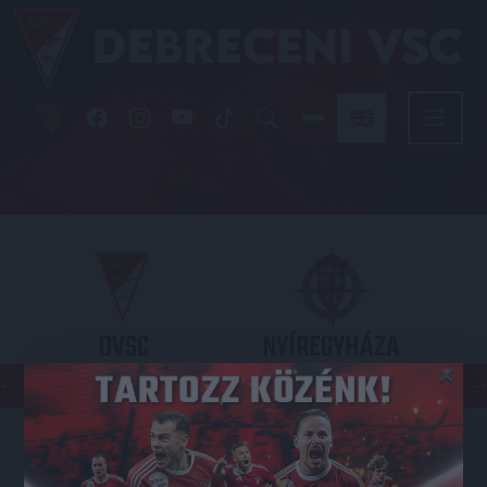
DVSC
NYÍREGYHÁZA
×
SPARTACUS
OTP BANK LIGA 3. FORDULÓ
2026.08.09. - 17
30
Nagyerdei Stadion
: