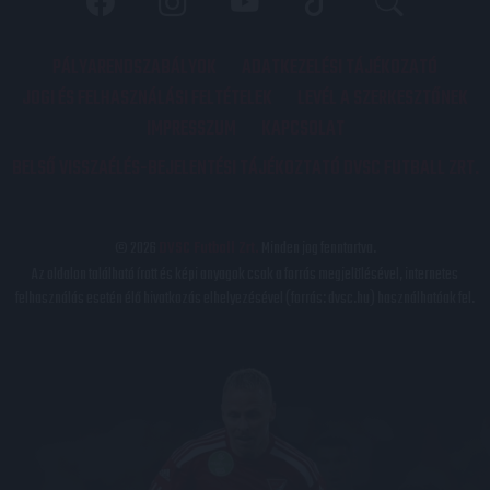
PÁLYARENDSZABÁLYOK
ADATKEZELÉSI TÁJÉKOZATÓ
JOGI ÉS FELHASZNÁLÁSI FELTÉTELEK
LEVÉL A SZERKESZTŐNEK
IMPRESSZUM
KAPCSOLAT
BELSŐ VISSZAÉLÉS-BEJELENTÉSI TÁJÉKOZTATÓ DVSC FUTBALL ZRT.
© 2026
DVSC Futball Zrt.
Minden jog fenntartva.
Az oldalon található írott és képi anyagok csak a forrás megjelölésével, internetes
felhasználás esetén élő hivatkozás elhelyezésével (forrás: dvsc.hu) használhatóak fel.