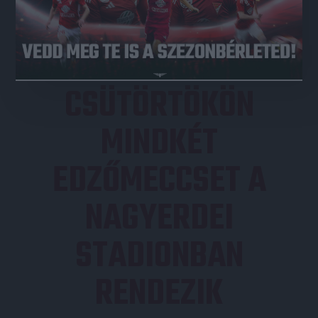
JEGYVÁSÁRLÁS
CSÜTÖRTÖKÖN
MINDKÉT
EDZŐMECCSET A
NAGYERDEI
STADIONBAN
RENDEZIK