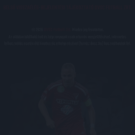
BELSŐ VISSZAÉLÉS-BEJELENTÉSI TÁJÉKOZTATÓ DVSC FUTBALL ZRT.
© 2026
DVSC Futball Zrt.
Minden jog fenntartva.
Az oldalon található írott és képi anyagok csak a forrás megjelölésével, internetes
felhasználás esetén élő hivatkozás elhelyezésével (forrás: dvsc.hu) használhatóak fel.