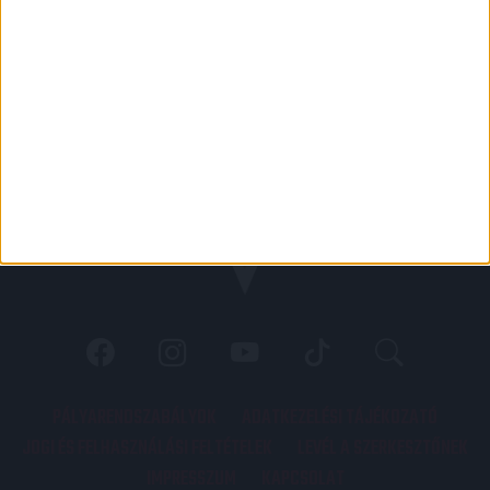
PÁLYARENDSZABÁLYOK
ADATKEZELÉSI TÁJÉKOZATÓ
JOGI ÉS FELHASZNÁLÁSI FELTÉTELEK
LEVÉL A SZERKESZTŐNEK
IMPRESSZUM
KAPCSOLAT