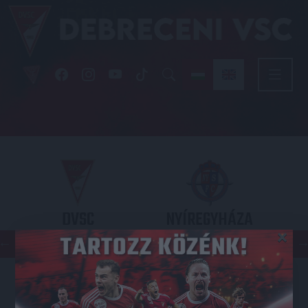
DVSC
NYÍREGYHÁZA
×
SPARTACUS
OTP BANK LIGA 3. FORDULÓ
2026.08.09. - 17
30
Nagyerdei Stadion
: