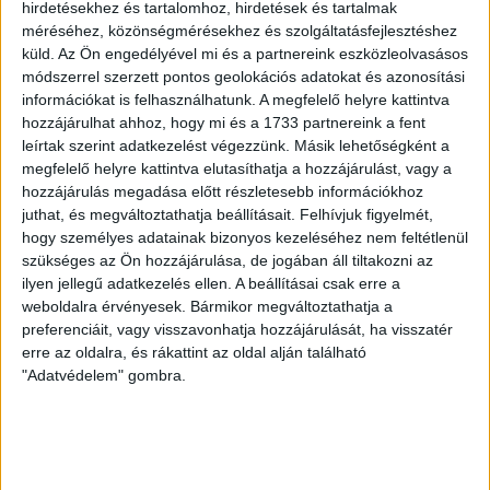
hirdetésekhez és tartalomhoz, hirdetések és tartalmak
VOLT EGYIK LEGJOBB DEBRECENI CSATÁR
méréséhez, közönségmérésekhez és szolgáltatásfejlesztéshez
küld.
Az Ön engedélyével mi és a partnereink eszközleolvasásos
2026.08.08.
módszerrel szerzett pontos geolokációs adatokat és azonosítási
Ma ünnepli 70. születésnapját Kerekes György. A debreceni
információkat is felhasználhatunk. A megfelelő helyre kattintva
születésű támadó a debreceni Titászban, majd a DMTE-ben
hozzájárulhat ahhoz, hogy mi és a 1733 partnereink a fent
kezdte, később játszott Pécsen, az Újpestben, az FTC-ben
leírtak szerint adatkezelést végezzünk. Másik lehetőségként a
és a Videotonban is, ám pályafutása csúcspontját
megfelelő helyre kattintva elutasíthatja a hozzájárulást, vagy a
egyértelműen a Lokiban töltött évek jelentették. A népszerű
hozzájárulás megadása előtt részletesebb információkhoz
Gurigának hihetetlen érzéke volt a játékhoz és a
juthat, és megváltoztathatja beállításait.
Felhívjuk figyelmét,
gólszerzéshez, amit jól mutat, hogy a DMVSC-ben eltöltött
hogy személyes adatainak bizonyos kezeléséhez nem feltétlenül
[…]
szükséges az Ön hozzájárulása, de jogában áll tiltakozni az
Bővebben →
ilyen jellegű adatkezelés ellen. A beállításai csak erre a
weboldalra érvényesek. Bármikor megváltoztathatja a
preferenciáit, vagy visszavonhatja hozzájárulását, ha visszatér
VAJDA BOTOND
VASÁRNAP 100
:
erre az oldalra, és rákattint az oldal alján található
SZÁZALÉKNÁL IS TÖBBET KELL BELEADNUNK
"Adatvédelem" gombra.
2026.08.07.
A DVSC-FC Copenhagen Konferencia Liga mérkőzés
örömteli eseménye volt, hogy sérüléséből felépülve
visszatért a pályára 22 éves szélsőnk, Vajda Botond.