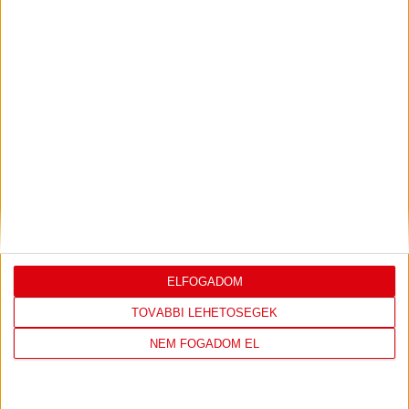
KONFERENCIA LIGÁBAN
Bővebben →
LEGUTÓBBI EREDMÉNY
ELFOGADOM
DVSC
FC
TOVÁBBI LEHETŐSÉGEK
COPENHAGEN
NEM FOGADOM EL
0
-
3