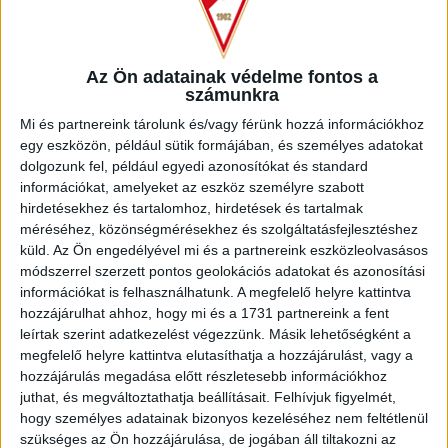
Az Ön adatainak védelme fontos a
–
Hogyan tekintesz vissza a DVSC-ben eltöltött három évre?
számunkra
Mi és partnereink tárolunk és/vagy férünk hozzá információkhoz
– Csodálatos élmény volt. Nagyszerű időszakot töltöttem a
egy eszközön, például sütik formájában, és személyes adatokat
cívisvárosban, utólag bánom, hogy 2013-ban elhagytam a
dolgozunk fel, például egyedi azonosítókat és standard
klubot. Fantasztikus meccseket játszottunk az Oláh Gábor
információkat, amelyeket az eszköz személyre szabott
utcai stadionban, ahol rendre telt ház előtt léptünk pályára. A
hirdetésekhez és tartalomhoz, hirdetések és tartalmak
csapattársaim közül szinte mindenkire barátként
méréséhez, közönségmérésekhez és szolgáltatásfejlesztéshez
tekintettem, de nem titok, hogy Nenad Novakovic-csal
küld.
Az Ön engedélyével mi és a partnereink eszközleolvasásos
ápoltam a legjobb viszonyt, sőt, azóta is a legjobb barátom.
módszerrel szerzett pontos geolokációs adatokat és azonosítási
Jelenleg ő a görögországi éttermében dolgozik, én pedig
információkat is felhasználhatunk. A megfelelő helyre kattintva
Horvátországban élek a feleségemmel és két fiammal, de
hozzájárulhat ahhoz, hogy mi és a 1731 partnereink a fent
mindennapos kapcsolatban vagyunk. Az biztos, hogy
leírtak szerint adatkezelést végezzünk. Másik lehetőségként a
fantasztikus csapatunk volt akkoriban. Ki kell emelnem
megfelelő helyre kattintva elutasíthatja a hozzájárulást, vagy a
Adamo Coulibaly-t, aki szerintem az NB I .legjobb játékosa
hozzájárulás megadása előtt részletesebb információkhoz
juthat, és megváltoztathatja beállításait.
Felhívjuk figyelmét,
volt azokban az években. Talán neki köszönhetőek azok az
hogy személyes adatainak bizonyos kezeléséhez nem feltétlenül
eredmények, amelyeket elértünk, de az egész társaság
szükséges az Ön hozzájárulása, de jogában áll tiltakozni az
nagyon egyben volt. Emellett a védelem is rendkívül jól