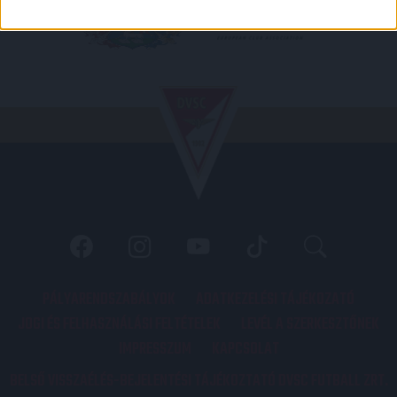
PÁLYARENDSZABÁLYOK
ADATKEZELÉSI TÁJÉKOZATÓ
JOGI ÉS FELHASZNÁLÁSI FELTÉTELEK
LEVÉL A SZERKESZTŐNEK
IMPRESSZUM
KAPCSOLAT
BELSŐ VISSZAÉLÉS-BEJELENTÉSI TÁJÉKOZTATÓ DVSC FUTBALL ZRT.