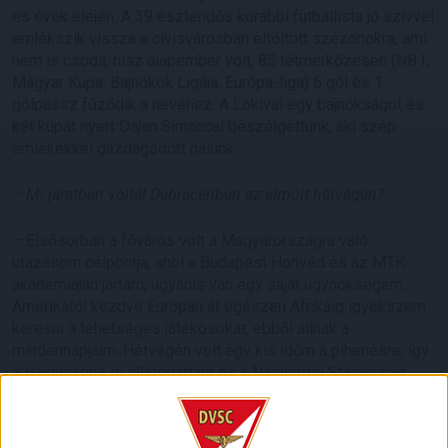
es évek elején. A 39 esztendős korábbi futballista jó szívvel
emlékszik vissza a cívisvárosban eltöltött szezonokra, ami
nem is csoda, hisz alapember volt, 85 tétmérkőzésen (NB I,
Magyar Kupa, Bajnokok Ligája, Európa-liga) 6 gól és 1
gólpassz fűződik a nevéhez. A Lokival egy bajnokságot és
két kupát nyert Dajan Simaccal beszélgettünk, aki szép
emlékekkel gazdagodott nálunk.
–
Mi járatban voltál Debrecenben az elmúlt hétvégén?
– Elsősorban a főváros volt a Magyarországra való
utazásom célpontja, ahol a Budapest Honvéd és az MTK
akadémiáján jártam, ugyanis van egy saját ügynökségem.
Amerikától kezdve Európán át egészen Afrikáig igyekszem
keresni a tehetséges játékosokat, ebből állnak a
mindennapjaim. Hétvégén volt egy kis időm a pihenésre, így
a Hajdúságba is ellátogattam és a Nagyerdei Stadionban
tekintettem meg a Katar-Portugália felkészülési meccset.
Sok barátom van Debrecenben, most volt alkalmam
találkozni velük is.