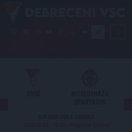
DVSC
NYÍREGYHÁZA
SPARTACUS
OTP BANK LIGA 3. FORDULÓ
2026.08.09. - 17
30
Nagyerdei Stadion
: