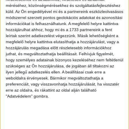
méréséhez, közönségmérésekhez és szolgáltatásfejlesztéshez
2026.08.08.
küld.
Az Ön engedélyével mi és a partnereink eszközleolvasásos
A DVSC II. szombaton Pallagon a Füzesabony gárdáját
módszerrel szerzett pontos geolokációs adatokat és azonosítási
fogadta az NB III. Észak-keleti csoport 3. fordulójában, s
információkat is felhasználhatunk. A megfelelő helyre kattintva
ezúttal nem tudott pontot szerezni. NB III. Észak-keleti
hozzájárulhat ahhoz, hogy mi és a 1733 partnereink a fent
csoport, 3. forduló. DVSC II.-Füzesabony 1-2 (1-1). Pallag,
leírtak szerint adatkezelést végezzünk. Másik lehetőségként a
200 néző, vezette: Oswald D. DVSC II.: Tuska – Myrtaj (Kiss
megfelelő helyre kattintva elutasíthatja a hozzájárulást, vagy a
M., 46.), Farkas T., Macsó (Lovas, 75.), Vincze T., Hermann
hozzájárulás megadása előtt részletesebb információkhoz
(Gyenti, […]
juthat, és megváltoztathatja beállításait.
Felhívjuk figyelmét,
Bővebben →
hogy személyes adatainak bizonyos kezeléséhez nem feltétlenül
szükséges az Ön hozzájárulása, de jogában áll tiltakozni az
ilyen jellegű adatkezelés ellen. A beállításai csak erre a
70 ÉVES LETT KEREKES GYÖRGY, A VALAHA
weboldalra érvényesek. Bármikor megváltoztathatja a
VOLT EGYIK LEGJOBB DEBRECENI CSATÁR
preferenciáit, vagy visszavonhatja hozzájárulását, ha visszatér
erre az oldalra, és rákattint az oldal alján található
Ma ünnepli 70. születésnapját Kerekes György. A debreceni
"Adatvédelem" gombra.
születésű támadó a debreceni Titászban, majd a DMTE-ben
kezdte, később játszott Pécsen, az Újpestben, az FTC-ben
és a Videotonban is, ám pályafutása csúcspontját
egyértelműen a Lokiban töltött évek jelentették. A népszerű
Gurigának hihetetlen érzéke volt a játékhoz és a