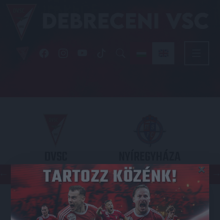
DVSC
NYÍREGYHÁZA
×
SPARTACUS
OTP BANK LIGA 3. FORDULÓ
2026.08.09. - 17
30
Nagyerdei Stadion
: