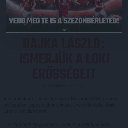
JEGYVÁSÁRLÁS
DAJKA LÁSZLÓ
:
ISMERJÜK A LOKI
ERŐSSÉGEIT
Közzétéve: 2019.02.08.
A szombaton 17 órakor kezdődő, Kisvárda-DVSC bajnoki
találkozóval kapcsolatban a hazaiak vezetőedzője, Dajka
László is nyilatkozott.
– A szombathelyi győzelem sokat ért a számunkra, és