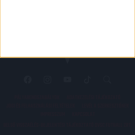
PÁLYARENDSZABÁLYOK
ADATKEZELÉSI TÁJÉKOZATÓ
JOGI ÉS FELHASZNÁLÁSI FELTÉTELEK
LEVÉL A SZERKESZTŐNEK
IMPRESSZUM
KAPCSOLAT
BELSŐ VISSZAÉLÉS-BEJELENTÉSI TÁJÉKOZTATÓ DVSC FUTBALL ZRT.