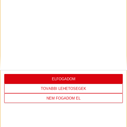
LEGUTÓBBI EREDMÉNY
DVSC
FC
ELFOGADOM
COPENHAGEN
TOVÁBBI LEHETŐSÉGEK
NEM FOGADOM EL
0
-
3
2026-08-
KONFERENCIA LIGA 3.
MECCS