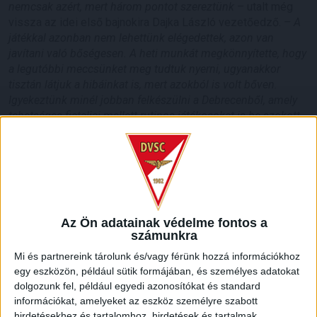
nemcsak azért, mert három pontot szereztünk –
utalt még
vissza az idei első bajnokira Dajka László vezetőedző.
– A
játékkal azonban nem lehettünk elégedettek, azon van
javítani való bőségesen. A heti munkát megkönnyítette, hogy
a legutóbbi meccsünket meg tudtuk nyerni, ugyanakkor
tisztán látjuk a hibáinkat is, mert azokból is volt bőven.
Igyekeztünk minél jobban felkészülni a Debrecenből, amely
tehetséges fiataljai mellett rutinos játékosokat is be szokott
vetni. Az ősszel, egymás ellen játszott mérkőzésünkön hiába
vezettünk ellenük, a második félidőben meg tudták fordítani
az eredményt, igaz, annak is megvoltak az okai. De ez már a
múlt… A jelen pedig az, hogy ismerjük az ellenfél erősségeit,
de nekem az is mániám, hogy lennie kell saját játékunknak
is. Ha abból minél többet meg tudunk valósítani, akkor
Az Ön adatainak védelme fontos a
eredményesen tudjuk zárni a mérkőzést.
számunkra
LEGUTÓBBI HÍREK
Mi és partnereink tárolunk és/vagy férünk hozzá információkhoz
egy eszközön, például sütik formájában, és személyes adatokat
dolgozunk fel, például egyedi azonosítókat és standard
információkat, amelyeket az eszköz személyre szabott
KIKAPOTT A KIS LOKI
hirdetésekhez és tartalomhoz, hirdetések és tartalmak