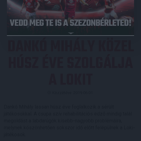
JEGYVÁSÁRLÁS
DANKÓ MIHÁLY KÖZEL
HÚSZ ÉVE SZOLGÁLJA
A LOKIT
Közzétéve: 2019.06.01.
Dankó Mihály lassan húsz éve foglalkozik a sérült
játékosokkal. A csupa szív rehabilitációs edző mindig talál
megoldást a labdarúgók kisebb-nagyobb problémáira,
melynek köszönhetően sokszor idő előtt felépülnek a Loki-
játékosok.