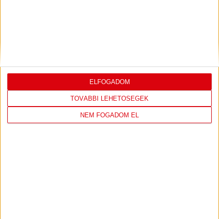
DVSC
FC
COPENHAGEN
19
:
00
ELFOGADOM
TOVÁBBI LEHETŐSÉGEK
2026-08-
KONFERENCIA LIGA 3.
MECCS
NEM FOGADOM EL
06 19:00
SELEJTEZŐFDORDULÓ
RÉSZLETEI
TOVÁBBI EREDMÉNYEK
KÖVETKEZŐ MÉRKŐZÉS