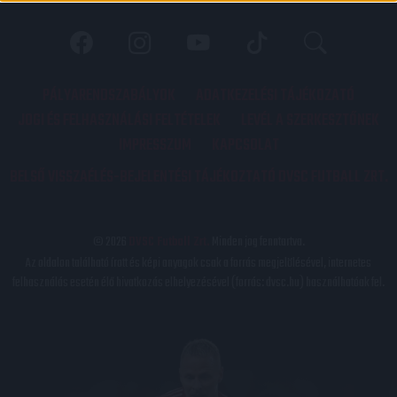
PÁLYARENDSZABÁLYOK
ADATKEZELÉSI TÁJÉKOZATÓ
JOGI ÉS FELHASZNÁLÁSI FELTÉTELEK
LEVÉL A SZERKESZTŐNEK
IMPRESSZUM
KAPCSOLAT
BELSŐ VISSZAÉLÉS-BEJELENTÉSI TÁJÉKOZTATÓ DVSC FUTBALL ZRT.
© 2026
DVSC Futball Zrt.
Minden jog fenntartva.
Az oldalon található írott és képi anyagok csak a forrás megjelölésével, internetes
felhasználás esetén élő hivatkozás elhelyezésével (forrás: dvsc.hu) használhatóak fel.