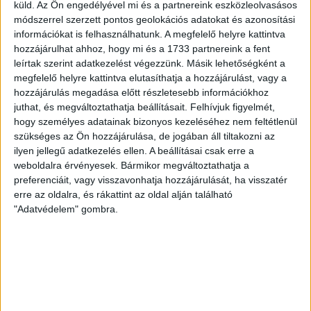
Store vasárnap 12 […]
küld.
Az Ön engedélyével mi és a partnereink eszközleolvasásos
módszerrel szerzett pontos geolokációs adatokat és azonosítási
Bővebben →
információkat is felhasználhatunk. A megfelelő helyre kattintva
hozzájárulhat ahhoz, hogy mi és a 1733 partnereink a fent
ÉRVÉNYESÜLT A PAPÍRFORMA
DVSC-FC
:
leírtak szerint adatkezelést végezzünk. Másik lehetőségként a
megfelelő helyre kattintva elutasíthatja a hozzájárulást, vagy a
COPENHAGEN 0-3
hozzájárulás megadása előtt részletesebb információkhoz
2026.08.06.
juthat, és megváltoztathatja beállításait.
Felhívjuk figyelmét,
Az örmény Pjunyik Jereván búcsúztatása után a bombaerős,
hogy személyes adatainak bizonyos kezeléséhez nem feltétlenül
válogatottakkal teletűzdelt, dán rekordbajnok FC
szükséges az Ön hozzájárulása, de jogában áll tiltakozni az
Copenhagen (Köbenhavn) együttesét fogadta a Loki
ilyen jellegű adatkezelés ellen. A beállításai csak erre a
weboldalra érvényesek. Bármikor megváltoztathatja a
csütörtökön este az UEFA Konferencia Liga 3.
preferenciáit, vagy visszavonhatja hozzájárulását, ha visszatér
selejtezőkörének első mérkőzésén. A kezdőcsapatban ott
erre az oldalra, és rákattint az oldal alján található
volt többek között Szécsi Márk, Batik Bence és a DVSC-ben
"Adatvédelem" gombra.
most debütáló Dénes Vilmos is. A találkozót a hőség dacára
mindkét gárda viszonylag […]
Bővebben →
RENDKÍVÜLI HŐSÉG
TÖBB MÓDON IS
: