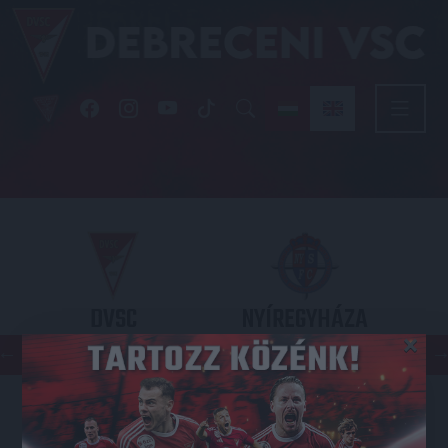
DVSC
NYÍREGYHÁZA
×
SPARTACUS
OTP BANK LIGA 3. FORDULÓ
2026.08.09. - 17
30
Nagyerdei Stadion
: