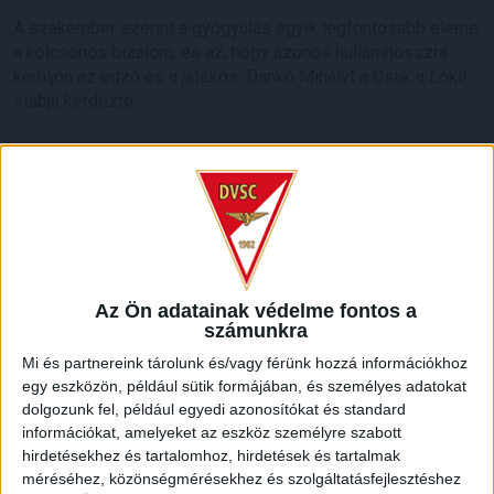
A szakember szerint a gyógyulás egyik legfontosabb eleme
a kölcsönös bizalom, és az, hogy azonos hullámhosszra
kerüljön az edző és a játékos. Dankó Mihályt a Csak a Loki!
stábja kérdezte.
LEGUTÓBBI HÍREK
SZURKOLÓI INFORMÁCIÓK A DVSC-
NYÍREGYHÁZA RANGADÓRA
2026.08.07.
Az Ön adatainak védelme fontos a
A DVSC az OTP Bank Liga 3. fordulójában az ősi rivális
számunkra
Nyíregyházát fogadja augusztus 9-én, vasárnap 17.30-kor a
Mi és partnereink tárolunk és/vagy férünk hozzá információkhoz
Nagyerdei Stadionban. Nagy az érdeklődés, a találkozóra
egy eszközön, például sütik formájában, és személyes adatokat
megvásárolhatók a jegyek online, a
dolgozunk fel, például egyedi azonosítókat és standard
www.nagyerdeistadion.hu oldalon, illetve személyesen a
információkat, amelyeket az eszköz személyre szabott
stadion pénztáraiban (nyitva hétköznap 10 és 18,
hirdetésekhez és tartalomhoz, hirdetések és tartalmak
szombaton 10 és 15 óra között, vasárnap 10 órától). A DVSC
méréséhez, közönségmérésekhez és szolgáltatásfejlesztéshez