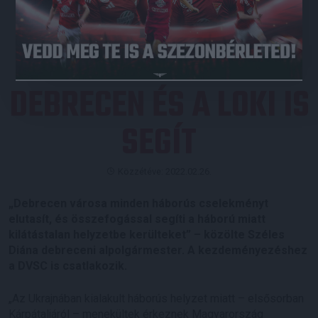
JEGYVÁSÁRLÁS
DEBRECEN ÉS A LOKI IS
SEGÍT
Közzétéve: 2022.02.26.
„Debrecen városa minden háborús cselekményt
elutasít, és összefogással segíti a háború miatt
kilátástalan helyzetbe kerülteket” – közölte Széles
Diána debreceni alpolgármester. A kezdeményezéshez
a DVSC is csatlakozik.
„Az Ukrajnában kialakult háborús helyzet miatt – elsősorban
Kárpátaljáról – menekültek érkeznek Magyarország