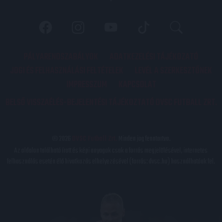
PÁLYARENDSZABÁLYOK
ADATKEZELÉSI TÁJÉKOZATÓ
JOGI ÉS FELHASZNÁLÁSI FELTÉTELEK
LEVÉL A SZERKESZTŐNEK
IMPRESSZUM
KAPCSOLAT
BELSŐ VISSZAÉLÉS-BEJELENTÉSI TÁJÉKOZTATÓ DVSC FUTBALL ZRT.
© 2026
DVSC Futball Zrt.
Minden jog fenntartva.
Az oldalon található írott és képi anyagok csak a forrás megjelölésével, internetes
felhasználás esetén élő hivatkozás elhelyezésével (forrás: dvsc.hu) használhatóak fel.