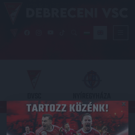
DVSC
NYÍREGYHÁZA
×
SPARTACUS
OTP BANK LIGA 3. FORDULÓ
2026.08.09. - 17
30
Nagyerdei Stadion
: