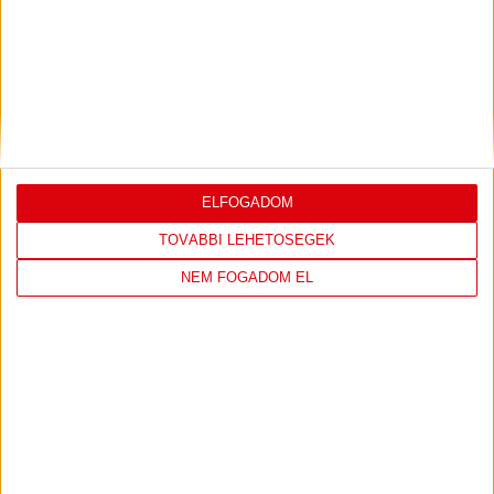
DÉNES VILMOS
MEGTISZTELTETÉS, HOGY
:
ILYEN SZURKOLÓK ELŐTT LÉPHETEK PÁLYÁRA
2026.07.31.
Bővebben →
PJUNYIK JEREVÁN-DVSC
TOVÁBBJUTÁS A
:
KONFERENCIA LIGÁBAN
ELFOGADOM
Bővebben →
TOVÁBBI LEHETŐSÉGEK
NEM FOGADOM EL
LEGUTÓBBI EREDMÉNY