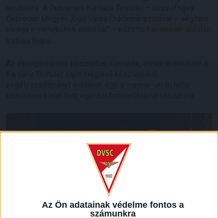
területére. A Debreceni Karitatív Testület – összefogva
Debrecen Megyei Jogú Város Önkormányzatával – segíteni
kívánja a menekültek ellátását” – közölte
Facebook-oldalán
Széles Diána.
Az alpolgármester posztjában kiemelte, ennek érdekében a
Karitatív Testület saját meglévő készleteiből
segélyszállítmányt indítanak egy, a magyar-ukrán határ
közelében kialakított, egyházi fenntartású raktárbázisra.
Az Ön adatainak védelme fontos a
számunkra