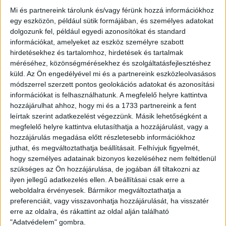
Mi és partnereink tárolunk és/vagy férünk hozzá információkhoz
egy eszközön, például sütik formájában, és személyes adatokat
Fotó: Kárpáthír
dolgozunk fel, például egyedi azonosítókat és standard
információkat, amelyeket az eszköz személyre szabott
„Ezen kívül a debreceni Auchan áruházban (Kishatár utca 7.)
hirdetésekhez és tartalomhoz, hirdetések és tartalmak
gyűjtőládákat helyezünk ki, ahol elsősorban azonnali
méréséhez, közönségmérésekhez és szolgáltatásfejlesztéshez
fogyasztásra alkalmas élelmiszereket, bébiételeket,
küld.
Az Ön engedélyével mi és a partnereink eszközleolvasásos
édességet, törölközőket, takarókat, párnákat, pelenkákat
módszerrel szerzett pontos geolokációs adatokat és azonosítási
helyezhet el bárki, aki segíteni szeretné a kárpátaljai
információkat is felhasználhatunk. A megfelelő helyre kattintva
hozzájárulhat ahhoz, hogy mi és a 1733 partnereink a fent
menekültek ellátását” – mutatott rá az alpolgármester.
leírtak szerint adatkezelést végezzünk. Másik lehetőségként a
megfelelő helyre kattintva elutasíthatja a hozzájárulást, vagy a
Olyan azonnal fogyasztható ételeket várnak, mint a
hozzájárulás megadása előtt részletesebb információkhoz
készételkonzerv, májkrém, bébiétel, tápszer, keksz, nápolyi,
juthat, és megváltoztathatja beállításait.
Felhívjuk figyelmét,
tartóstej, vákumcsomagolt szárazáru (kolbász, szalámi),
hogy személyes adatainak bizonyos kezeléséhez nem feltétlenül
illetve higiéniai termékeket (WC-papír, papír zsebkendő,
szükséges az Ön hozzájárulása, de jogában áll tiltakozni az
tusfürdő, folyékony szappan, egészségügyi és tisztasági
ilyen jellegű adatkezelés ellen. A beállításai csak erre a
betét, pelenka). Az adományokat hétvégén 9 és 18 óra
weboldalra érvényesek. Bármikor megváltoztathatja a
között, hétköznapokon pedig 14 és 18 óra között lehet
preferenciáit, vagy visszavonhatja hozzájárulását, ha visszatér
elhelyezni a gyűjtőládákban.
erre az oldalra, és rákattint az oldal alján található
"Adatvédelem" gombra.