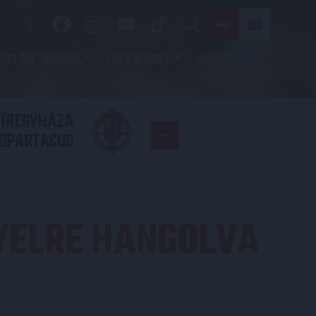
SZOLGÁLTATÁSOK
SZPONZOROK
KAPCSOLAT
YÍREGYHÁZA
FC
SPARTACUS
COPENHAGE
YELRE HANGOLVA