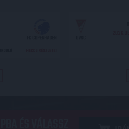
O
2026.08
FC COPENHAGEN
DVSC
DORDULÓ
MECCS RÉSZLETEI
PBA ÉS VÁLASSZ