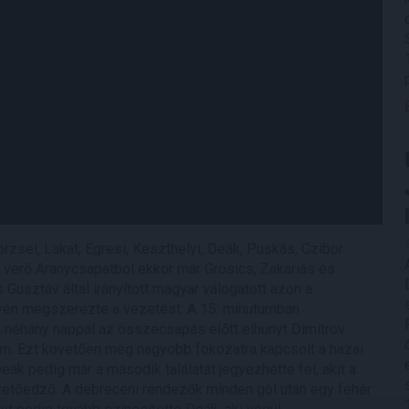
örzsei, Lakat, Egresi, Keszthelyi, Deák, Puskás, Czibor
ot verő Aranycsapatból ekkor már Grosics, Zakariás és
Gusztáv által irányított magyar válogatott azon a
én megszerezte a vezetést. A 15. minutumban
a néhány nappal az összecsapás előtt elhunyt Dimitrov
kum. Ezt követően még nagyobb fokozatra kapcsolt a hazai
ák pedig már a második találatát jegyezhette fel, akit a
zetőedző. A debreceni rendezők minden gól után egy fehér