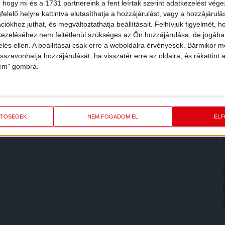
 hogy mi és a 1731 partnereink a fent leírtak szerint adatkezelést vég
elelő helyre kattintva elutasíthatja a hozzájárulást, vagy a hozzájárul
iókhoz juthat, és megváltoztathatja beállításait.
Felhívjuk figyelmét, 
ezeléséhez nem feltétlenül szükséges az Ön hozzájárulása, de jogában 
zelés ellen. A beállításai csak erre a weboldalra érvényesek. Bármikor m
isszavonhatja hozzájárulását, ha visszatér erre az oldalra, és rákattint a
lem" gombra.
ETŐSÉGEK
NEM FOGADOM EL
EL