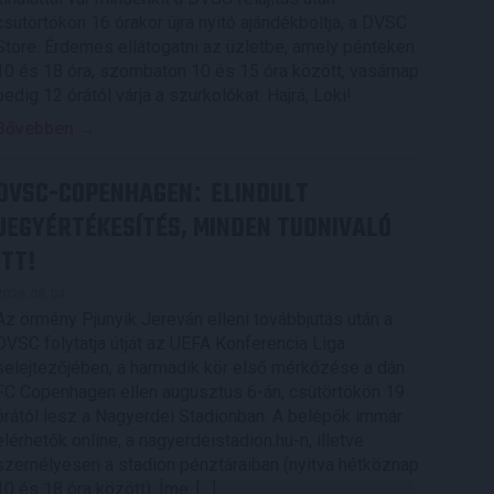
csütörtökön 16 órakor újra nyitó ajándékboltja, a DVSC
Store. Érdemes ellátogatni az üzletbe, amely pénteken
10 és 18 óra, szombaton 10 és 15 óra között, vasárnap
pedig 12 órától várja a szurkolókat. Hajrá, Loki!
Bővebben →
DVSC-COPENHAGEN
ELINDULT
:
JEGYÉRTÉKESÍTÉS, MINDEN TUDNIVALÓ
ITT!
2026.08.04.
Az örmény Pjunyik Jereván elleni továbbjutás után a
DVSC folytatja útját az UEFA Konferencia Liga
selejtezőjében, a harmadik kör első mérkőzése a dán
FC Copenhagen ellen augusztus 6-án, csütörtökön 19
órától lesz a Nagyerdei Stadionban. A belépők immár
elérhetők online, a nagyerdeistadion.hu-n, illetve
személyesen a stadion pénztáraiban (nyitva hétköznap
10 és 18 óra között). Íme, […]