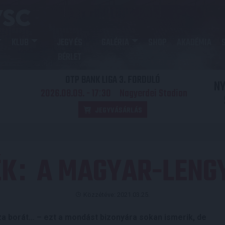
KLUB
JEGY ÉS
GALÉRIA
SHOP
AKADÉMIA
BÉRLET
OTP BANK LIGA 3. FORDULÓ
N
2026.08.09. - 17
30
Nagyerdei Stadion
:
JEGYVÁSÁRLÁS
ÉK
A MAGYAR-LENG
:
Közzétéve: 2021.03.25.
sza borát… – ezt a mondást bizonyára sokan ismerik, de