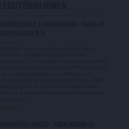
LEGUTÓBBI HÍREK
ÉRVÉNYESÜLT A PAPÍRFORMA
DVSC-FC
:
COPENHAGEN 0-3
2026.08.06.
Az örmény Pjunyik Jereván búcsúztatása után a
bombaerős, válogatottakkal teletűzdelt, dán
rekordbajnok FC Copenhagen (Köbenhavn) együttesét
fogadta a Loki csütörtökön este az UEFA Konferencia
Liga 3. selejtezőkörének első mérkőzésén. A
kezdőcsapatban ott volt többek között Szécsi Márk,
Batik Bence és a DVSC-ben most debütáló Dénes
Vilmos is. A találkozót a hőség dacára mindkét gárda
viszonylag […]
Bővebben →
RENDKÍVÜLI HŐSÉG
TÖBB MÓDON IS
: