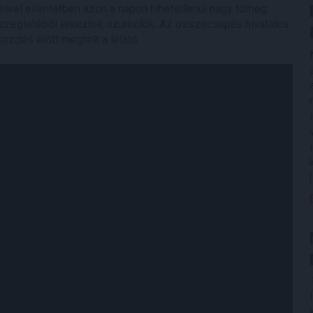
eivel ellentétben azon a napon hihetetlenül nagy tömeg
szegletéből érkeztek szurkolók. Az összecsapás hivatalos
kezdés előtt megtelt a lelátó.