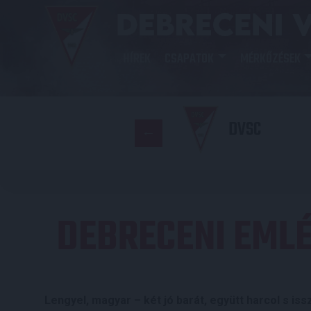
HÍREK
CSAPATOK
MÉRKŐZÉSEK
DVSC
DEBRECENI EML
Lengyel, magyar – két jó barát, együtt harcol s is