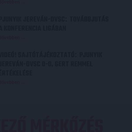
Bővebben →
PJUNYIK JEREVÁN-DVSC
TOVÁBBJUTÁS
:
A KONFERENCIA LIGÁBAN
Bővebben →
VIDEÓ! SAJTÓTÁJÉKOZTATÓ
PJUNYIK
:
JEREVÁN-DVSC 0-0, GERT REMMEL
ÉRTÉKELÉSE
Bővebben →
EZŐ MÉRKŐZÉS