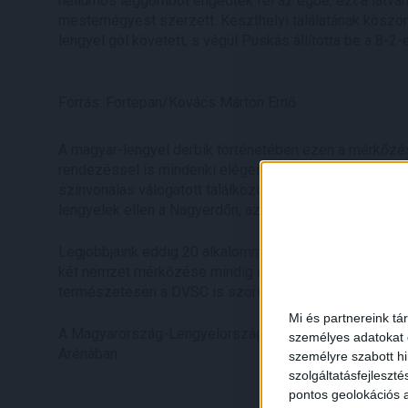
héliumos léggömböt engedtek fel az égbe, ezt a látván
mesternégyest szerzett. Keszthelyi találatának köszönh
lengyel gól követett, s végül Puskás állította be a 8-
Forrás: Fortepan/Kovács Márton Ernő
A magyar-lengyel derbik történetében ezen a mérkőzés
rendezéssel is mindenki elégedett volt, így Debrecen 
színvonalas válogatott találkozót szervezni. Hazánk 
lengyelek ellen a Nagyerdőn, az Oláh Gábor utcai pályán
Legjobbjaink eddig 20 alkalommal ünnepelhettek, 4-szer 
két nemzet mérkőzése mindig izgalmasnak ígérkezik, a 
természetesen a DVSC is szorít a válogatott sikeréért.
Mi és partnereink tá
A Magyarország-Lengyelország zárt kapus vb-selejtez
személyes adatokat d
Arénában.
személyre szabott h
szolgáltatásfejleszté
pontos geolokációs a