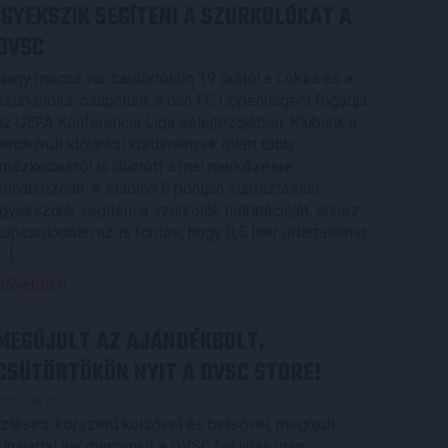
IGYEKSZIK SEGÍTENI A SZURKOLÓKAT A
DVSC
Nagy meccs vár csütörtökön 19 órától a Lokira és a
szurkolóira, csapatunk a dán FC Copenhagent fogadja
az UEFA Konferencia Liga selejtezőjében. Klubunk a
rendkívüli időjárási körülmények miatt több
intézkedésről is döntött a mai mérkőzésre
vonatkozóan. A stadion 6 pontján vízosztással
igyekszünk segíteni a szurkolók hidratációját, ehhez
kapcsolódóan az is fontos, hogy 0,5 liter űrtartalomig
[…]
Bővebben →
MEGÚJULT AZ AJÁNDÉKBOLT,
CSÜTÖRTÖKÖN NYIT A DVSC STORE!
2026.08.05.
Ízléses, korszerű külsővel és belsővel, megújult
kínálattal vár mindenkit a DVSC felújítás után