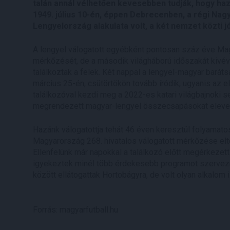
talán annál vélhetően kevesebben tudják, hogy ha
1949. július 10-én, éppen Debrecenben, a régi Nag
Lengyelország alakulata volt, a két nemzet közti 
A lengyel válogatott egyébként pontosan száz éve Magy
mérkőzését, de a második világháború időszakát kivév
találkoztak a felek. Két nappal a lengyel-magyar bará
március 25-én, csütörtökön tovább íródik, ugyanis az e
találkozóval kezdi meg a 2022-es katari világbajnoki 
megrendezett magyar-lengyel összecsapásokat elevení
Hazánk válogatottja tehát 46 éven keresztül folyamato
Magyarország 268. hivatalos válogatott mérkőzése elté
Ellenfelünk már napokkal a találkozó előtt megérkezet
igyekeztek minél több érdekesebb programot szervezn
között ellátogattak Hortobágyra, de volt olyan alkalom 
Forrás: magyarfutball.hu