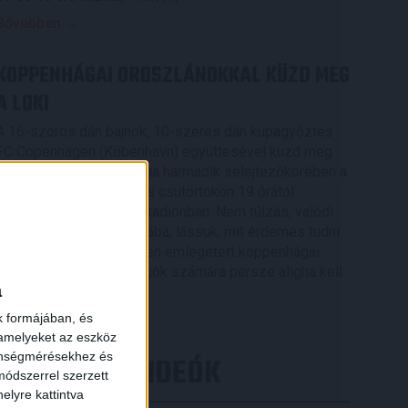
Bővebben →
KOPPENHÁGAI OROSZLÁNOKKAL KÜZD MEG
A LOKI
A 16-szoros dán bajnok, 10-szeres dán kupagyőztes
FC Copenhagen (Köbenhavn) együttesével küzd meg
az UEFA Konferencia Liga harmadik selejtezőkörében a
DVSC, az első mérkőzés csütörtökön 19 órától
kezdődik a Nagyerdei Stadionban. Nem túlzás, valódi
nagyvad akadt a Loki útjába, lássuk, mit érdemes tudni
×
az Oroszlánok becenéven emlegetett koppenhágai
csapatról. A futballrajongók számára persze aligha kell
a
[…]
k formájában, és
Bővebben →
 amelyeket az eszköz
zönségmérésekhez és
LEGÚJABB VIDEÓK
ódszerrel szerzett
elyre kattintva