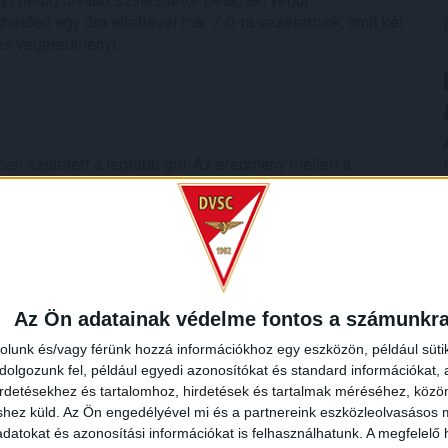
yt pedig tovább színesítette Deák, aki végül
etően egy óra elteltével már 7-0-ra vezetettünk, amit két
2-es végeredményt.
en született a legtöbb gól. Az eredmény mellett a
városa megmutatta, hogy Budapesten kívül, vidéken is lehet
nemzeti 11-e ezen kívül egyébként még 2000-ben játszott a
 akkor 0-0-s döntetlen született.
döntetlent játszottak, míg az ellenfél 8-szor örülhetett. A
bajnoki szünetben a hazai futballdrukkerek mellett
Az Ön adatainak védelme fontos a számunkr
rolunk és/vagy férünk hozzá információkhoz egy eszközön, például süti
ő csütörtökön 20.45 órától kezdődik az új Puskás Ferenc
olgozunk fel, például egyedi azonosítókat és standard információkat,
irdetésekhez és tartalomhoz, hirdetések és tartalmak méréséhez, kö
shez küld.
Az Ön engedélyével mi és a partnereink eszközleolvasásos m
datokat és azonosítási információkat is felhasználhatunk. A megfelelő h