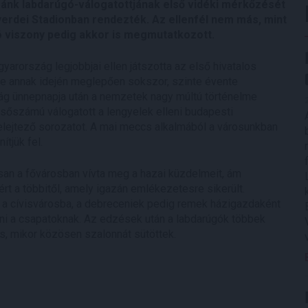
zánk labdarúgó-válogatottjának első vidéki mérkőzését
yerdei Stadionban rendezték. Az ellenfél nem más, mint
jó viszony pedig akkor is megmutatkozott.
arország legjobbjai ellen játszotta az első hivatalos
e annak idején meglepően sokszor, szinte évente
tság ünnepnapja után a nemzetek nagy múltú történelme
lsőszámú válogatott a lengyelek elleni budapesti
selejtező sorozatot. A mai meccs alkalmából a városunkban
tjük fel.
san a fővárosban vívta meg a hazai küzdelmeit, ám
rt a többitől, amely igazán emlékezetesre sikerült.
t a cívisvárosba, a debreceniek pedig remek házigazdaként
i a csapatoknak. Az edzések után a labdarúgók többek
is, mikor közösen szalonnát sütöttek.