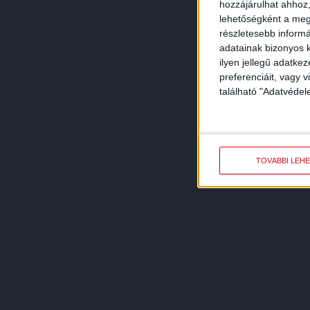
hozzájárulhat ahhoz,
lehetőségként a megf
részletesebb informác
adatainak bizonyos k
ilyen jellegű adatke
preferenciáit, vagy v
található "Adatvéde
TOVÁBBI LEH