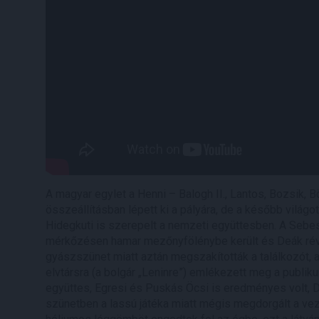
A magyar egylet a Henni – Balogh II., Lantos, Bozsik, B
összeállításban lépett ki a pályára, de a később világ
Hidegkuti is szerepelt a nemzeti együttesben. A Sebes 
mérkőzésen hamar mezőnyfölénybe került és Deák rév
gyászszünet miatt aztán megszakították a találkozót, 
elvtársra (a bolgár „Leninre”) emlékezett meg a publi
együttes, Egresi és Puskás Öcsi is eredményes volt, De
szünetben a lassú játéka miatt mégis megdorgált a ve