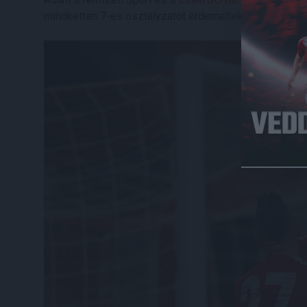
mindketten 7-es osztályzatot érdemeltek ki. Mint isme