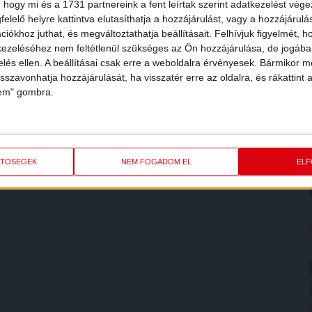
 hogy mi és a 1731 partnereink a fent leírtak szerint adatkezelést vég
elelő helyre kattintva elutasíthatja a hozzájárulást, vagy a hozzájárul
iókhoz juthat, és megváltoztathatja beállításait.
Felhívjuk figyelmét, 
ezeléséhez nem feltétlenül szükséges az Ön hozzájárulása, de jogában 
zelés ellen. A beállításai csak erre a weboldalra érvényesek. Bármikor m
isszavonhatja hozzájárulását, ha visszatér erre az oldalra, és rákattint a
lem" gombra.
ETŐSÉGEK
NEM FOGADOM EL
EL