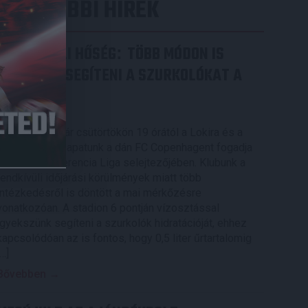
LEGUTÓBBI HÍREK
RENDKÍVÜLI HŐSÉG
TÖBB MÓDON IS
:
IGYEKSZIK SEGÍTENI A SZURKOLÓKAT A
DVSC
2026.08.06.
Nagy meccs vár csütörtökön 19 órától a Lokira és a
szurkolóira, csapatunk a dán FC Copenhagent fogadja
az UEFA Konferencia Liga selejtezőjében. Klubunk a
rendkívüli időjárási körülmények miatt több
intézkedésről is döntött a mai mérkőzésre
vonatkozóan. A stadion 6 pontján vízosztással
igyekszünk segíteni a szurkolók hidratációját, ehhez
kapcsolódóan az is fontos, hogy 0,5 liter űrtartalomig
[…]
Bővebben →