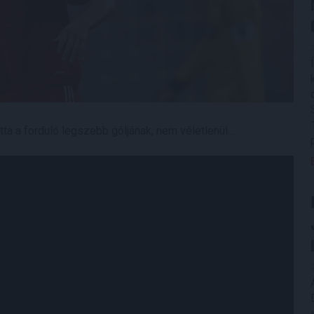
tta a forduló legszebb góljának, nem véletlenül…