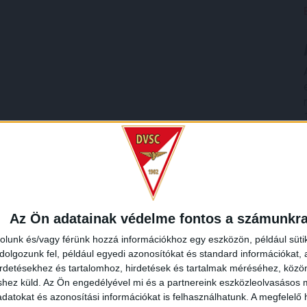
Az Ön adatainak védelme fontos a számunkr
rolunk és/vagy férünk hozzá információkhoz egy eszközön, például süti
olgozunk fel, például egyedi azonosítókat és standard információkat,
irdetésekhez és tartalomhoz, hirdetések és tartalmak méréséhez, kö
shez küld.
Az Ön engedélyével mi és a partnereink eszközleolvasásos m
datokat és azonosítási információkat is felhasználhatunk. A megfelelő h