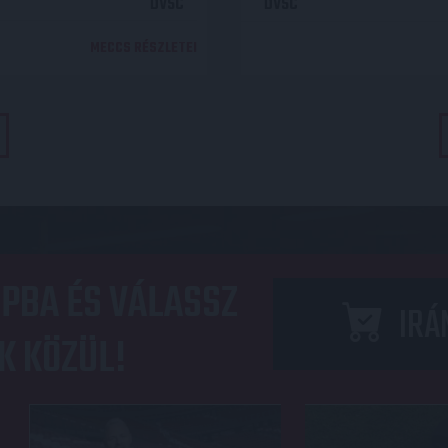
DVSC
DVSC
MECCS RÉSZLETEI
PBA ÉS VÁLASSZ
IRÁ
K KÖZÜL!