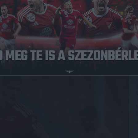
rt, csapatunk 4-3-ra legyőzte a Honvédot.