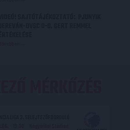
VIDEÓ! SAJTÓTÁJÉKOZTATÓ
PJUNYIK
:
JEREVÁN-DVSC 0-0, GERT REMMEL
ÉRTÉKELÉSE
Bővebben →
EZŐ MÉRKŐZÉS
CIA LIGA 3. SELEJTEZŐFDORDULÓ
06. - 19
00
Nagyerdei Stadion
: