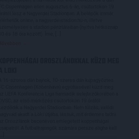
FC Copenhagen ellen augusztus 6-án, csütörtökön 19
órától lesz a Nagyerdei Stadionban. A belépők immár
elérhetők online, a nagyerdeistadion.hu-n, illetve
személyesen a stadion pénztáraiban (nyitva hétköznap
10 és 18 óra között). Íme, […]
Bővebben →
KOPPENHÁGAI OROSZLÁNOKKAL KÜZD MEG
A LOKI
A 16-szoros dán bajnok, 10-szeres dán kupagyőztes
FC Copenhagen (Köbenhavn) együttesével küzd meg
az UEFA Konferencia Liga harmadik selejtezőkörében a
DVSC, az első mérkőzés csütörtökön 19 órától
kezdődik a Nagyerdei Stadionban. Nem túlzás, valódi
nagyvad akadt a Loki útjába, lássuk, mit érdemes tudni
az Oroszlánok becenéven emlegetett koppenhágai
csapatról. A futballrajongók számára persze aligha kell
[…]