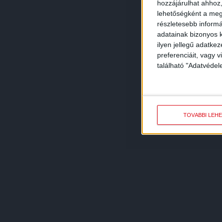
hozzájárulhat ahhoz,
lehetőségként a megf
részletesebb informác
adatainak bizonyos k
ilyen jellegű adatke
preferenciáit, vagy v
található "Adatvéde
TOVÁBBI LEH