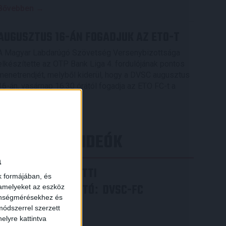
Bővebben →
AUGUSZTUS 16-ÁN FOGADJUK AZ ETO-T
A Magyar Labdarúgó Szövetség Versenybizottsága
elkészítette az OTP Bank Liga 4. fordulójának pontos
menetrendjét, melyből kiderül, hogy a DVSC augusztus
16-án, vasárnap 16.30 órától fogadja az ETO FC-t a
Nagyerdei Stadionban.
Bővebben →
LEGÚJABB VIDEÓK
a
VIDEÓ! MECCS ELŐTTI
k formájában, és
SAJTÓTÁJÉKOZTATÓ
DVSC-FC
:
 amelyeket az eszköz
zönségmérésekhez és
COPENHAGEN
ódszerrel szerzett
elyre kattintva
2026.08.05.