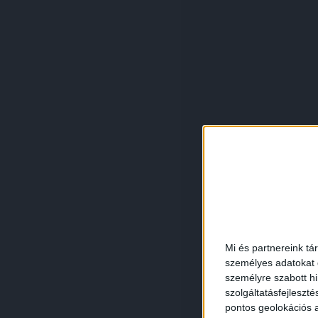
Mi és partnereink tá
személyes adatokat d
személyre szabott h
szolgáltatásfejleszté
pontos geolokációs a