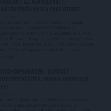
MEGÚJULT AZ AJÁNDÉKBOLT,
CSÜTÖRTÖKÖN NYIT A DVSC STORE!
2026.08.05.
Ízléses, korszerű külsővel és belsővel, megújult
kínálattal vár mindenkit a DVSC felújítás után
csütörtökön 16 órakor újra nyitó ajándékboltja, a DVSC
Store. Érdemes ellátogatni az üzletbe, amely pénteken
10 és 18 óra, szombaton 10 és 15 óra között, vasárnap
pedig 12 órától várja a szurkolókat. Hajrá, Loki!
Bővebben →
DVSC-COPENHAGEN
ELINDULT
:
JEGYÉRTÉKESÍTÉS, MINDEN TUDNIVALÓ
ITT!
2026.08.04.
Az örmény Pjunyik Jereván elleni továbbjutás után a
DVSC folytatja útját az UEFA Konferencia Liga
selejtezőjében, a harmadik kör első mérkőzése a dán