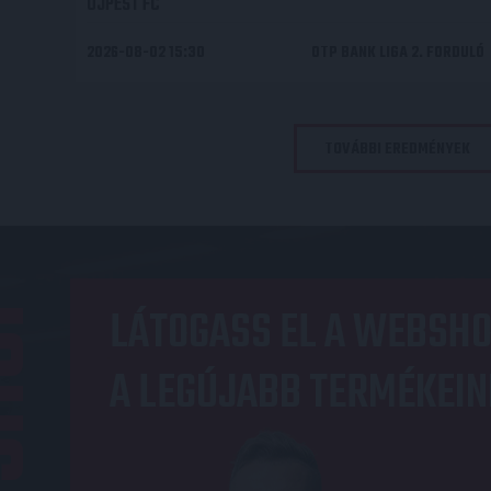
ÚJPEST FC
2026-08-02 15:30
OTP BANK LIGA 2. FORDULÓ
TOVÁBBI EREDMÉNYEK
OP
LÁTOGASS EL A WEBSHO
A LEGÚJABB TERMÉKEIN