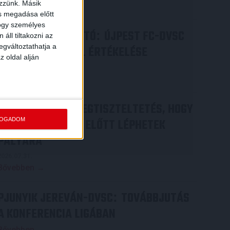
ezzünk. Másik
Bővebben →
ás megadása előtt
hogy személyes
SAJTÓTÁJÉKOZTATÓ
ÚJPEST FC-DVSC
:
áll tiltakozni az
egváltoztathatja a
4-2, GERT REMMEL ÉRTÉKELÉSE
z oldal alján
2026.08.03.
Bővebben →
DÉNES VILMOS
MEGTISZTELTETÉS, HOGY
:
FOGADOM
ILYEN SZURKOLÓK ELŐTT LÉPHETEK
PÁLYÁRA
2026.07.31.
Bővebben →
PJUNYIK JEREVÁN-DVSC
TOVÁBBJUTÁS
:
A KONFERENCIA LIGÁBAN
Bővebben →