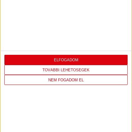
2026-08-09
OTP BANK LIGA 3.
MECCS
17:30
FORDULÓ
RÉSZLETEI
TOVÁBBI EREDMÉNYEK
KÖVETKEZŐ MÉRKŐZÉS
ELFOGADOM
TOVÁBBI LEHETŐSÉGEK
NEM FOGADOM EL
FC
DVSC
COPENHAGEN