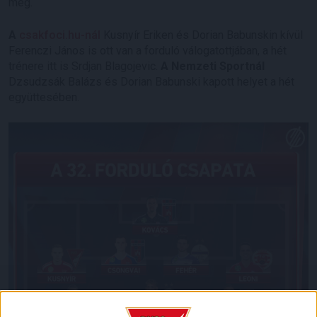
meg.
A
csakfoci.hu-nál
Kusnyír Eriken és Dorian Babunskin kívül
Ferenczi János is ott van a forduló válogatottjában, a hét
trénere itt is Srdjan Blagojevic.
A Nemzeti Sportnál
Dzsudzsák Balázs és Dorian Babunski kapott helyet a hét
együttesében.