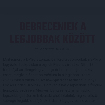
DEBRECENIEK A
LEGJOBBAK KÖZÖTT
Közzétéve: 2023.05.23.
Mint ismert, a DVSC szenzációs fordítást produkálva 3-1-re
legyőzte Budapesten a bajnok Ferencvárost az NB I. 32.
fordulójában. Rengeteg volt a jó debreceni teljesítmény,
ennek megfelelően több médium is a legjobbak közé
választotta a mieinket.
Az M4 Sportcsatornánál
Kusnyír
Erik és Dorian Babunski is ott van a hét csapatában, a forduló
legszebb védése a Megyeri Balázsé lett (a harmadik
legszebb gól Dorian Babunski első találata), míg az előző
hétvége legjobb edzőjének Srdjan Blagojevicet nevezték