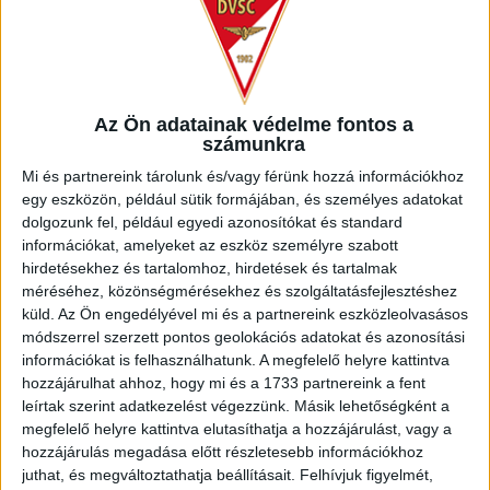
Az Ön adatainak védelme fontos a
számunkra
Mi és partnereink tárolunk és/vagy férünk hozzá információkhoz
egy eszközön, például sütik formájában, és személyes adatokat
dolgozunk fel, például egyedi azonosítókat és standard
információkat, amelyeket az eszköz személyre szabott
hirdetésekhez és tartalomhoz, hirdetések és tartalmak
méréséhez, közönségmérésekhez és szolgáltatásfejlesztéshez
küld.
Az Ön engedélyével mi és a partnereink eszközleolvasásos
módszerrel szerzett pontos geolokációs adatokat és azonosítási
LEGUTÓBBI HÍREK
információkat is felhasználhatunk. A megfelelő helyre kattintva
hozzájárulhat ahhoz, hogy mi és a 1733 partnereink a fent
leírtak szerint adatkezelést végezzünk. Másik lehetőségként a
INFORMÁCIÓK A KOPPENHÁGÁBA UTAZÓ
megfelelő helyre kattintva elutasíthatja a hozzájárulást, vagy a
hozzájárulás megadása előtt részletesebb információkhoz
SZURKOLÓKNAK
juthat, és megváltoztathatja beállításait.
Felhívjuk figyelmét,