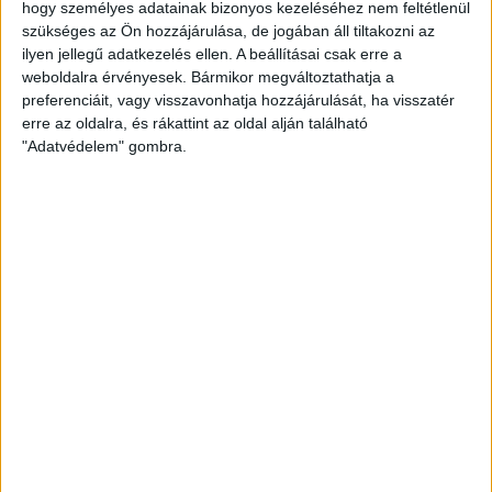
hogy személyes adatainak bizonyos kezeléséhez nem feltétlenül
2026.08.10.
szükséges az Ön hozzájárulása, de jogában áll tiltakozni az
A DVSC szerdán 18 órától Koppenhágában, az FC
ilyen jellegű adatkezelés ellen. A beállításai csak erre a
Copenhagen (Köbenhavn) ellen lép pályára az UEFA
weboldalra érvényesek. Bármikor megváltoztathatja a
Konferencia Liga harmadik selejtezőkörének második
preferenciáit, vagy visszavonhatja hozzájárulását, ha visszatér
mérkőzésén. Az itthoni vereség dacára hűséges szurkolóink
erre az oldalra, és rákattint az oldal alján található
Dániába is elkísérik a csapatot, nekik szeretnénk néhány
"Adatvédelem" gombra.
információval segíteni. A találkozóra szóló belépők
érdemes beszerezni online, belépők a következő linken
elérhetők: https://billet.fck.dk/Stadium?
eventId=8549&reservationId=145110&secretLinkKey=dd10
Itt összesen 1000 darab vendégjegyet […]
Bővebben →
GYŐZELEM A RANGADÓN
DVSC-
:
NYÍREGYHÁZA 1-0
2026.08.09.
Hamisítatlan rangadóhangulatban lépett pályára a DVSC az
OTP Bank Liga 3. fordulójában, hiszen vasárnap délután az
ősi rivális Nyíregyházát fogadta. A kezdőcsapatban helyet