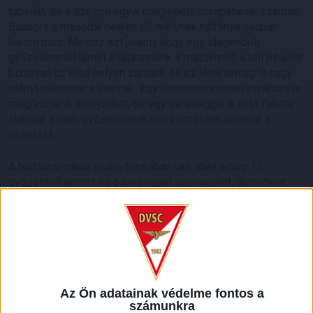
tabellát, de a szezon egyik meglepetéscsapatának számító
Budaörs a második helyen áll, melynek hátránya csupán
három pont. Mindez azt jelenti, hogy egy idegenbeli
győzelemmel ismét elléphetnénk a mezőnytől, a téli pihenőt
biztosan az első helyen zárnánk és ez lélektanilag is nagy
előnyt jelentene a Lokinak. Egy döntetlen esetén továbbra is
megőriznénk előnyünket, de egy vereséggel a zöld-fekete
alakulat a több győzelmének köszönhetően átvenné a
vezetést.
A budaörsi gárda kiváló formában van, idén eddig 13
győzelmet aratott és 6 vereséget szenvedett, döntetlent
pedig egyetlen alkalommal sem játszott. A Pest megyei
csapat az elmúlt játéknapon a Cívisvárosba, a DEAC
együtteséhez látogatott, ahol egy fordulatos találkozón 3-2-
es végeredménnyel bezsebelte a három pontot, előtte pedig
a némileg tartalékos Haladáson 4-0-val gázolt át.
Az Ön adatainak védelme fontos a
számunkra