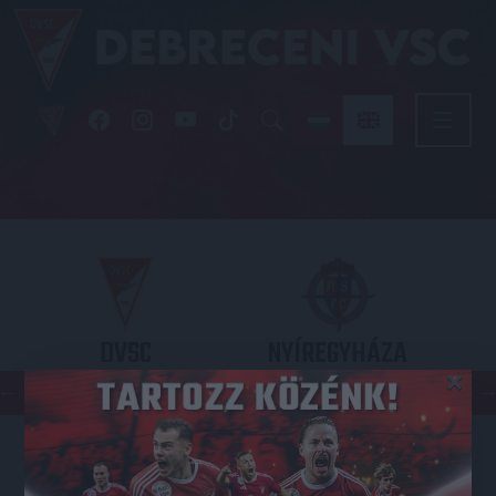
DVSC
NYÍREGYHÁZA
×
SPARTACUS
OTP BANK LIGA 3. FORDULÓ
2026.08.09. - 17
30
Nagyerdei Stadion
: