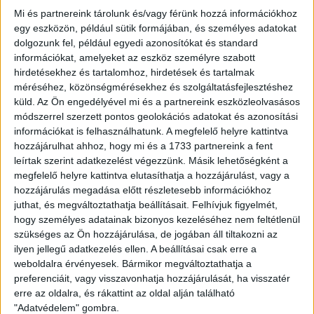
Mi és partnereink tárolunk és/vagy férünk hozzá információkhoz
A második legtöbb gólt a Budaörs szerezte az idei
egy eszközön, például sütik formájában, és személyes adatokat
bajnokságban, a legtöbbet pedig mi lőttük. A zöld-feketék
dolgozunk fel, például egyedi azonosítókat és standard
legeredményesebb játékosa Halmai Ádám és Pethő Bence,
információkat, amelyeket az eszköz személyre szabott
akik egyaránt hétszer találtak az ellenfél hálójába. Nálunk a
hirdetésekhez és tartalomhoz, hirdetések és tartalmak
tíz gólnál járó, a hét folyamán
szerződést hosszabbító
méréséhez, közönségmérésekhez és szolgáltatásfejlesztéshez
Bárány Donát az utóbbi két fordulóban sérülés miatt nem
küld.
Az Ön engedélyével mi és a partnereink eszközleolvasásos
lépett pályára, de
Kondás Elemér
vezetőedző a hétvégén
módszerrel szerzett pontos geolokációs adatokat és azonosítási
minden bizonnyal már számíthat rá.
információkat is felhasználhatunk. A megfelelő helyre kattintva
hozzájárulhat ahhoz, hogy mi és a 1733 partnereink a fent
A vasárnapi összecsapás a második egymás elleni bajnokija
leírtak szerint adatkezelést végezzünk. Másik lehetőségként a
lesz a két gárdának. A DVSC és a Budaörs először
megfelelő helyre kattintva elutasíthatja a hozzájárulást, vagy a
augusztusban, a nyitófordulóban mérkőzött meg egymással,
hozzájárulás megadása előtt részletesebb információkhoz
a Nagyerdei Stadionban egy végig kiélezett meccset
juthat, és megváltoztathatja beállításait.
Felhívjuk figyelmét,
láthatott a publikum, ugyanakkor számtalan gólszerzési
hogy személyes adatainak bizonyos kezeléséhez nem feltétlenül
lehetőség adódott együttesünk előtt. Számunkra végül
szükséges az Ön hozzájárulása, de jogában áll tiltakozni az
ilyen jellegű adatkezelés ellen. A beállításai csak erre a
szerencsésen alakult az a mérkőzés, mivel Szatmári Csaba
weboldalra érvényesek. Bármikor megváltoztathatja a
hajrában szerzett góljával 1-0-ra nyertünk. Egy újabb sikerrel
preferenciáit, vagy visszavonhatja hozzájárulását, ha visszatér
megvívott találkozó tehát hatalmas jelentőséggel bírna a
erre az oldalra, és rákattint az oldal alján található
későbbiek szempontjából.
"Adatvédelem" gombra.