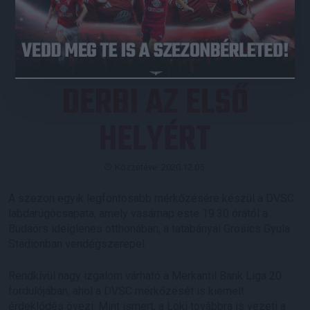
JEGYVÁSÁRLÁS
DERBI AZ ELSŐ
HELYÉRT
Közzétéve: 2020.12.05.
A szezon egyik legfontosabb mérkőzésére készül a DVSC
labdarúgócsapata, amely vasárnap este 19.30 órától a
Budaörs ideiglenes otthonában, a tatabányai Grosics Gyula
Stadionban vendégszerepel.
Rendkívül nagy izgalom várható a Merkantil Bank Liga 20.
fordulójában, ahol a DVSC mérkőzését is kiemelt
érdeklődés övezi. Mint ismert, a Loki továbbra is vezeti a