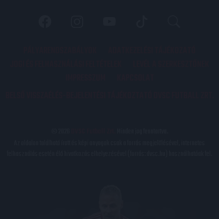
PÁLYARENDSZABÁLYOK
ADATKEZELÉSI TÁJÉKOZATÓ
JOGI ÉS FELHASZNÁLÁSI FELTÉTELEK
LEVÉL A SZERKESZTŐNEK
IMPRESSZUM
KAPCSOLAT
BELSŐ VISSZAÉLÉS-BEJELENTÉSI TÁJÉKOZTATÓ DVSC FUTBALL ZRT.
© 2026
DVSC Futball Zrt.
Minden jog fenntartva.
Az oldalon található írott és képi anyagok csak a forrás megjelölésével, internetes
felhasználás esetén élő hivatkozás elhelyezésével (forrás: dvsc.hu) használhatóak fel.