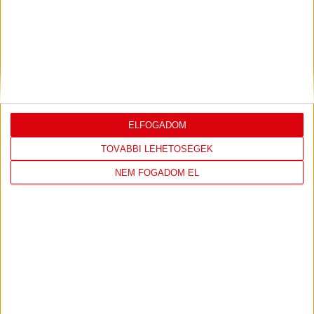
DÉNES VILMOS
MEGTISZTELTETÉS, HOGY
ILYEN SZURKOLÓK ELŐTT LÉPHETEK PÁLYÁRA
2026.07.31.
Bővebben →
PJUNYIK JEREVÁN-DVSC
TOVÁBBJUTÁS A
:
KONFERENCIA LIGÁBAN
ELFOGADOM
Bővebben →
TOVÁBBI LEHETŐSÉGEK
NEM FOGADOM EL
LEGUTÓBBI EREDMÉNY