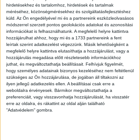
LEGUTÓBBI HÍREK
hirdetésekhez és tartalomhoz, hirdetések és tartalmak
méréséhez, közönségmérésekhez és szolgáltatásfejlesztéshez
küld.
Az Ön engedélyével mi és a partnereink eszközleolvasásos
módszerrel szerzett pontos geolokációs adatokat és azonosítási
VAJDA BOTOND
VASÁRNAP 100
:
információkat is felhasználhatunk. A megfelelő helyre kattintva
SZÁZALÉKNÁL IS TÖBBET KELL BELEADNUNK
hozzájárulhat ahhoz, hogy mi és a 1733 partnereink a fent
leírtak szerint adatkezelést végezzünk. Másik lehetőségként a
2026.08.07.
megfelelő helyre kattintva elutasíthatja a hozzájárulást, vagy a
A DVSC-FC Copenhagen Konferencia Liga mérkőzés
hozzájárulás megadása előtt részletesebb információkhoz
örömteli eseménye volt, hogy sérüléséből felépülve
juthat, és megváltoztathatja beállításait.
Felhívjuk figyelmét,
visszatért a pályára 22 éves szélsőnk, Vajda Botond.
hogy személyes adatainak bizonyos kezeléséhez nem feltétlenül
Játékosunkat a visszatérésről és a vasárnapi, Nyíregyháza
szükséges az Ön hozzájárulása, de jogában áll tiltakozni az
elleni rangadóról is kérdeztük. – Nagyon örülök, hogy újra
ilyen jellegű adatkezelés ellen. A beállításai csak erre a
pályára léphettem tétmeccsen, hiszen majdnem négy
weboldalra érvényesek. Bármikor megváltoztathatja a
preferenciáit, vagy visszavonhatja hozzájárulását, ha visszatér
hónapot kellett kihagynom. Az is pozitívum, hogy egy ilyen
erre az oldalra, és rákattint az oldal alján található
erős ellenfél ellen játszhattam […]
"Adatvédelem" gombra.
Bővebben →
SZURKOLÓI INFORMÁCIÓK A DVSC-