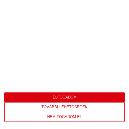
PJUNYIK JEREVÁN-DVSC
TOVÁBBJUTÁS A
:
KONFERENCIA LIGÁBAN
Bővebben →
LEGUTÓBBI EREDMÉNY
ELFOGADOM
TOVÁBBI LEHETŐSÉGEK
DVSC
FC
NEM FOGADOM EL
COPENHAGEN