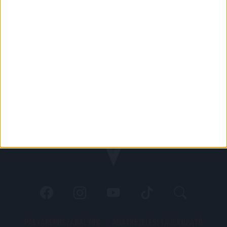
PÁLYARENDSZABÁLYOK
ADATKEZELÉSI TÁJÉKOZATÓ