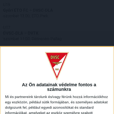
U19
Győri ETO FC – DVSC-DLA
szombat 13.00, ETO Park
U17
DVSC-DLA – DVTK
szombat 11.00, Debrecen-Pallag
U16
DVSC-DLA – DVTK
szombat 13.00, Debrecen-Pallag
U15
DVTK – DVSC-DLA
szombat 11.00, Diósgyőr
Az Ön adatainak védelme fontos a
számunkra
U14
Mi és partnereink tárolunk és/vagy férünk hozzá információkhoz
DVTK – DVSC-DLA
egy eszközön, például sütik formájában, és személyes adatokat
szombat 11.00, Diósgyőr
dolgozunk fel, például egyedi azonosítókat és standard
információkat, amelyeket az eszköz személyre szabott