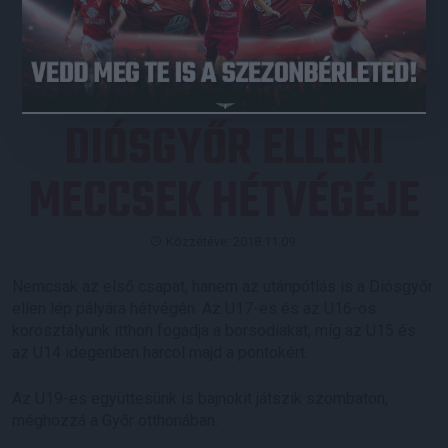
JEGYVÁSÁRLÁS
DIÓSGYŐR ELLENI
MECCSEK HÉTVÉGÉJE
Közzétéve: 2018.11.09.
Nemcsak az első csapat, hanem az utánpótlás is a Diósgyőr
ellen lép pályára hétvégén. Az U17-es és az U16-os
korosztályunk itthon fogadja a borsodiakat, míg az U15 és
az U14 idegenben harcol majd a pontokért.
Az U19-es együttesünk is bajnokit játszik szombaton,
méghozzá a Győr otthonában.