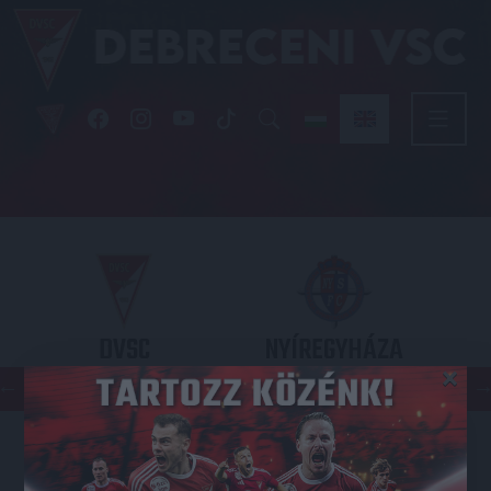
DVSC
NYÍREGYHÁZA
×
SPARTACUS
OTP BANK LIGA 3. FORDULÓ
2026.08.09. - 17
30
Nagyerdei Stadion
: