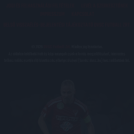
JOGI ÉS FELHASZNÁLÁSI FELTÉTELEK
LEVÉL A SZERKESZTŐNEK
IMPRESSZUM
KAPCSOLAT
BELSŐ VISSZAÉLÉS-BEJELENTÉSI TÁJÉKOZTATÓ DVSC FUTBALL ZRT.
© 2026
DVSC Futball Zrt.
Minden jog fenntartva.
Az oldalon található írott és képi anyagok csak a forrás megjelölésével, internetes
felhasználás esetén élő hivatkozás elhelyezésével (forrás: dvsc.hu) használhatóak fel.