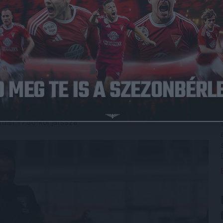
tőedzőt kérdeztük.
ttünk volna elvégezni, azt maradéktalanul sikerült is. Sok
aptunk a játékosok fizikai és mentális állapotáról. Úgy
 van az Északkeleti csoportban is, szakmailag igen érdekes
 számítunk, noha nyilván az előző idénybeli kerethez képest
akoztak hozzánk. Az a lényeg, hogy ezek a játékosok minél
ballban, és végső soron az, hogy minél több fiatal
a Máté Péter.
dán 17.30-kor játssza.