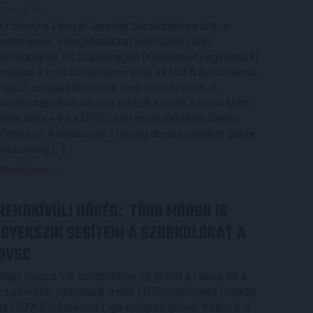
2026.08.06.
Az örmény Pjunyik Jereván búcsúztatása után a
bombaerős, válogatottakkal teletűzdelt, dán
rekordbajnok FC Copenhagen (Köbenhavn) együttesét
fogadta a Loki csütörtökön este az UEFA Konferencia
Liga 3. selejtezőkörének első mérkőzésén. A
kezdőcsapatban ott volt többek között Szécsi Márk,
Batik Bence és a DVSC-ben most debütáló Dénes
Vilmos is. A találkozót a hőség dacára mindkét gárda
viszonylag […]
Bővebben →
RENDKÍVÜLI HŐSÉG
TÖBB MÓDON IS
:
IGYEKSZIK SEGÍTENI A SZURKOLÓKAT A
DVSC
Nagy meccs vár csütörtökön 19 órától a Lokira és a
szurkolóira, csapatunk a dán FC Copenhagent fogadja
az UEFA Konferencia Liga selejtezőjében. Klubunk a