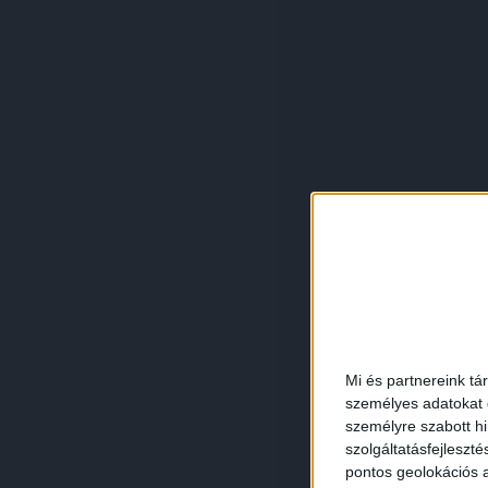
Mi és partnereink tá
személyes adatokat d
személyre szabott h
szolgáltatásfejleszté
pontos geolokációs a