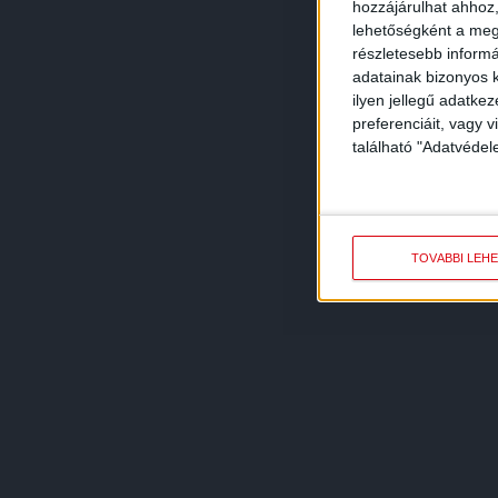
hozzájárulhat ahhoz,
lehetőségként a megf
részletesebb informác
adatainak bizonyos k
ilyen jellegű adatke
preferenciáit, vagy v
található "Adatvéde
TOVÁBBI LEH