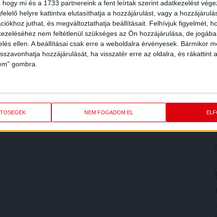
 hogy mi és a 1733 partnereink a fent leírtak szerint adatkezelést vég
elelő helyre kattintva elutasíthatja a hozzájárulást, vagy a hozzájárul
iókhoz juthat, és megváltoztathatja beállításait.
Felhívjuk figyelmét, 
ezeléséhez nem feltétlenül szükséges az Ön hozzájárulása, de jogában 
zelés ellen. A beállításai csak erre a weboldalra érvényesek. Bármikor m
isszavonhatja hozzájárulását, ha visszatér erre az oldalra, és rákattint a
lem" gombra.
ETŐSÉGEK
NEM FOGADOM EL
EL