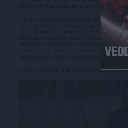
csoportos harmadosztály kihívásairól Máté Péter veze
–
Június közepén kezdtük meg a felkészülést, amit szere
felkészülési mérkőzést tudtunk játszani, pontos képet k
érzem, bizakodva várhatjuk az új szezont. Sok új gárda
lesz ebben a mezőnyben játszani. Stabil teljesítményre
van változás, voltak távozók és újabb fiatalok is csatl
több játékperchez jussanak a harmadosztályú felnőtt fut
csatlakozhasson majd a nagycsapat keretéhez
– mondt
A DVSC II. első hazai mérkőzését augusztus 2-án, szer