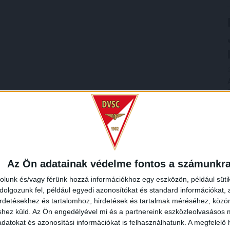
Az Ön adatainak védelme fontos a számunkr
rolunk és/vagy férünk hozzá információkhoz egy eszközön, például süti
olgozunk fel, például egyedi azonosítókat és standard információkat,
irdetésekhez és tartalomhoz, hirdetések és tartalmak méréséhez, kö
shez küld.
Az Ön engedélyével mi és a partnereink eszközleolvasásos m
datokat és azonosítási információkat is felhasználhatunk. A megfelelő h