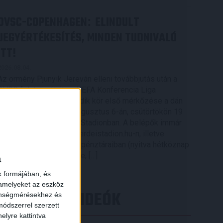
DVSC-COPENHAGEN
ELINDULT
:
JEGYÉRTÉKESÍTÉS, MINDEN TUDNIVALÓ
ITT!
2026.08.04.
Az örmény Pjunyik Jereván elleni továbbjutás után a
DVSC folytatja útját az UEFA Konferencia Liga
selejtezőjében, a harmadik kör első mérkőzése a dán
FC Copenhagen ellen augusztus 6-án, csütörtökön 19
órától lesz a Nagyerdei Stadionban. A belépők immár
elérhetők online, a nagyerdeistadion.hu-n, illetve
személyesen a stadion pénztáraiban (nyitva hétköznap
10 és 18 óra között). Íme, […]
a
Bővebben →
k formájában, és
 amelyeket az eszköz
LEGÚJABB VIDEÓK
zönségmérésekhez és
ódszerrel szerzett
elyre kattintva