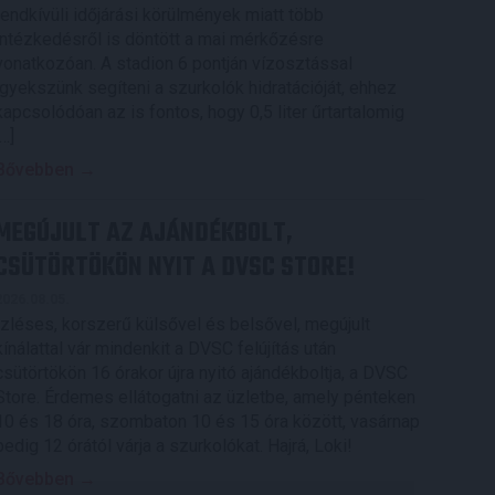
rendkívüli időjárási körülmények miatt több
intézkedésről is döntött a mai mérkőzésre
vonatkozóan. A stadion 6 pontján vízosztással
igyekszünk segíteni a szurkolók hidratációját, ehhez
kapcsolódóan az is fontos, hogy 0,5 liter űrtartalomig
[…]
Bővebben →
MEGÚJULT AZ AJÁNDÉKBOLT,
CSÜTÖRTÖKÖN NYIT A DVSC STORE!
2026.08.05.
Ízléses, korszerű külsővel és belsővel, megújult
kínálattal vár mindenkit a DVSC felújítás után
csütörtökön 16 órakor újra nyitó ajándékboltja, a DVSC
Store. Érdemes ellátogatni az üzletbe, amely pénteken
10 és 18 óra, szombaton 10 és 15 óra között, vasárnap
pedig 12 órától várja a szurkolókat. Hajrá, Loki!
Bővebben →