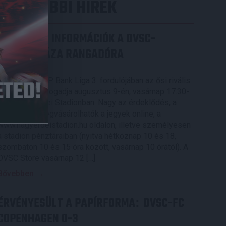
LEGUTÓBBI HÍREK
SZURKOLÓI INFORMÁCIÓK A DVSC-
NYÍREGYHÁZA RANGADÓRA
2026.08.07.
A DVSC az OTP Bank Liga 3. fordulójában az ősi rivális
Nyíregyházát fogadja augusztus 9-én, vasárnap 17.30-
kor a Nagyerdei Stadionban. Nagy az érdeklődés, a
találkozóra megvásárolhatók a jegyek online, a
www.nagyerdeistadion.hu oldalon, illetve személyesen
a stadion pénztáraiban (nyitva hétköznap 10 és 18,
szombaton 10 és 15 óra között, vasárnap 10 órától). A
DVSC Store vasárnap 12 […]
Bővebben →
ÉRVÉNYESÜLT A PAPÍRFORMA
DVSC-FC
:
COPENHAGEN 0-3