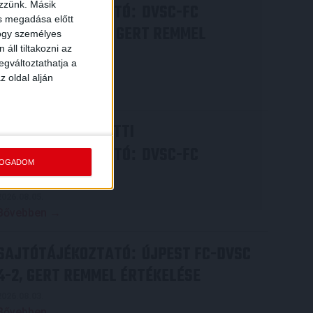
ezzünk. Másik
SAJTÓTÁJÉKOZTATÓ
DVSC-FC
:
ás megadása előtt
COPENHAGEN 0-3, GERT REMMEL
hogy személyes
áll tiltakozni az
ÉRTÉKELÉSE
egváltoztathatja a
2026.08.07.
z oldal alján
Bővebben →
VIDEÓ! MECCS ELŐTTI
SAJTÓTÁJÉKOZTATÓ
DVSC-FC
:
FOGADOM
COPENHAGEN
2026.08.05.
Bővebben →
SAJTÓTÁJÉKOZTATÓ
ÚJPEST FC-DVSC
:
4-2, GERT REMMEL ÉRTÉKELÉSE
2026.08.03.
Bővebben →