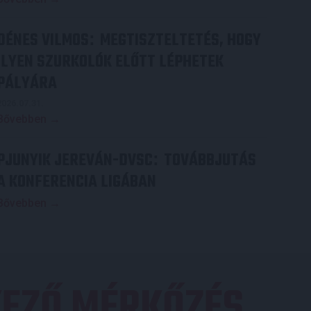
DÉNES VILMOS
MEGTISZTELTETÉS, HOGY
:
ILYEN SZURKOLÓK ELŐTT LÉPHETEK
PÁLYÁRA
2026.07.31.
Bővebben →
PJUNYIK JEREVÁN-DVSC
TOVÁBBJUTÁS
:
A KONFERENCIA LIGÁBAN
Bővebben →
EZŐ MÉRKŐZÉS