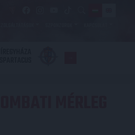
SZOLGÁLTATÁSOK
SZPONZOROK
KAPCSOLAT
YÍREGYHÁZA
FC
SPARTACUS
COPENHAGE
 SZOMBATI MÉRLEG