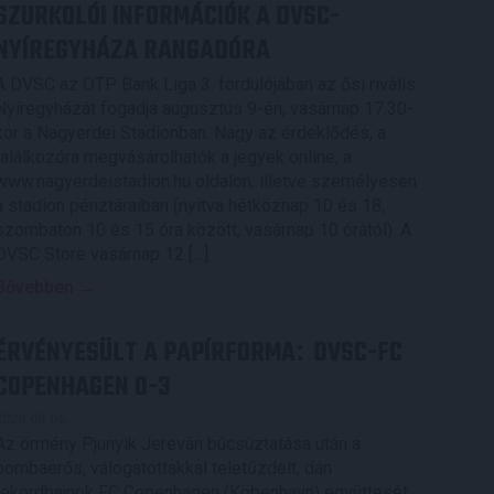
SZURKOLÓI INFORMÁCIÓK A DVSC-
NYÍREGYHÁZA RANGADÓRA
A DVSC az OTP Bank Liga 3. fordulójában az ősi rivális
Nyíregyházát fogadja augusztus 9-én, vasárnap 17.30-
kor a Nagyerdei Stadionban. Nagy az érdeklődés, a
találkozóra megvásárolhatók a jegyek online, a
www.nagyerdeistadion.hu oldalon, illetve személyesen
a stadion pénztáraiban (nyitva hétköznap 10 és 18,
szombaton 10 és 15 óra között, vasárnap 10 órától). A
DVSC Store vasárnap 12 […]
Bővebben →
ÉRVÉNYESÜLT A PAPÍRFORMA
DVSC-FC
:
COPENHAGEN 0-3
2026.08.06.
Az örmény Pjunyik Jereván búcsúztatása után a
bombaerős, válogatottakkal teletűzdelt, dán
rekordbajnok FC Copenhagen (Köbenhavn) együttesét