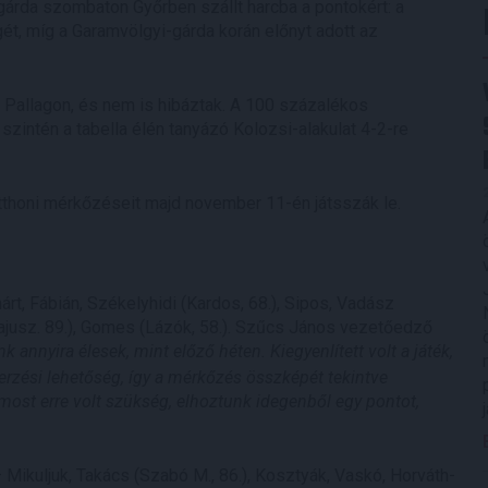
árda szombaton Győrben szállt harcba a pontokért: a
t, míg a Garamvölgyi-gárda korán előnyt adott az
allagon, és nem is hibáztak. A 100 százalékos
szintén a tabella élén tanyázó Kolozsi-alakulat 4-2-re
itthoni mérkőzéseit majd november 11-én játsszák le.
rt, Fábián, Székelyhidi (Kardos, 68.), Sipos, Vadász
Bajusz. 89.), Gomes (Lázók, 58.). Szűcs János vezetőedző
annyira élesek, mint előző héten. Kiegyenlített volt a játék,
zerzési lehetőség, így a mérkőzés összképét tekintve
most erre volt szükség, elhoztunk idegenből egy pontot,
 Mikuljuk, Takács (Szabó M., 86.), Kosztyák, Vaskó, Horváth-