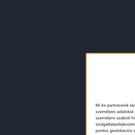
Mi és partnereink tá
személyes adatokat d
személyre szabott h
szolgáltatásfejleszté
pontos geolokációs a