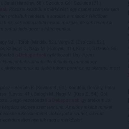
.), Batai (Harsányi, 58.), Szakács. Gól: Szakács (71.).
tnak
:
Rosszul kezdtük a mérkőzést, egy csapat számára sem
tben próbáltuk rendezni a sorokat, a második félidőben
ztunk, sok volt a labda nélküli mozgás, de sok technikai
em tudtuk ledolgozni a hátrányunkat.
gy Sz.,- Török (Mindák, 52.), Varga Z. (Zsolczai, 52.),
tor, Szilágyi D., Nagy M. (Hornyák, 41.), Kiss H., Sztankó. Gól:
zetőedző
a Debsportnak
nyilatkozott:
Úgy érzem,
ékban jobbak voltunk ellenfelünknél, mint ahogy
k a játékosaimnak az újabb három ponthoz, az akarattal most
póczi- Bernáth B. (Kovács B., 60.), Komlósi, Gergely, Patai
assi (Lovas, 41.), Balogh M., Nagy M. (Kiss Z., 54.). Gól:
 Kolozsi Gergő vezetőedző
a Debsportnak
így értékelt:
Jól
t kétgólos előnyre szert tennünk. Az előny inkább minket
meccsbe a Kecskemétet. Jókor jött a szünet, sikerült
l megérdemelten nyertük meg a mérkőzést.