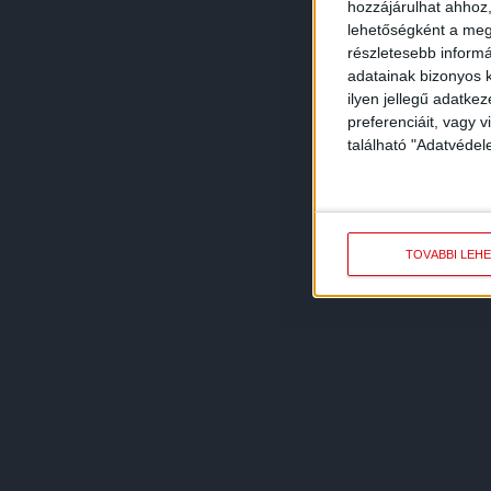
hozzájárulhat ahhoz,
lehetőségként a megf
részletesebb informác
adatainak bizonyos k
ilyen jellegű adatke
preferenciáit, vagy v
található "Adatvéde
TOVÁBBI LEH