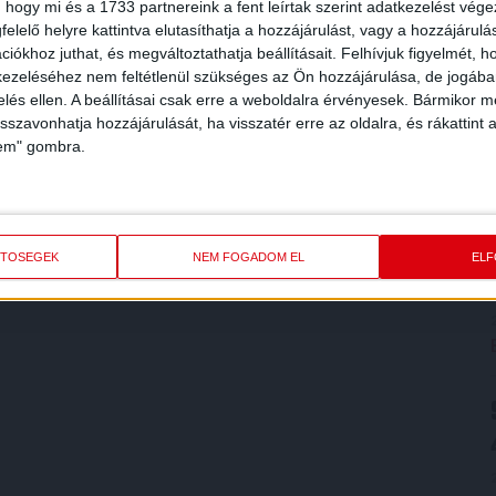
 hogy mi és a 1733 partnereink a fent leírtak szerint adatkezelést vég
elelő helyre kattintva elutasíthatja a hozzájárulást, vagy a hozzájárul
iókhoz juthat, és megváltoztathatja beállításait.
Felhívjuk figyelmét, 
ezeléséhez nem feltétlenül szükséges az Ön hozzájárulása, de jogában 
zelés ellen. A beállításai csak erre a weboldalra érvényesek. Bármikor m
isszavonhatja hozzájárulását, ha visszatér erre az oldalra, és rákattint a
lem" gombra.
ETŐSÉGEK
NEM FOGADOM EL
EL