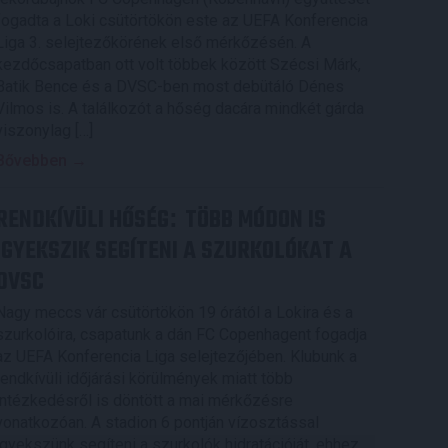
fogadta a Loki csütörtökön este az UEFA Konferencia
Liga 3. selejtezőkörének első mérkőzésén. A
kezdőcsapatban ott volt többek között Szécsi Márk,
Batik Bence és a DVSC-ben most debütáló Dénes
Vilmos is. A találkozót a hőség dacára mindkét gárda
viszonylag […]
Bővebben →
RENDKÍVÜLI HŐSÉG
TÖBB MÓDON IS
:
IGYEKSZIK SEGÍTENI A SZURKOLÓKAT A
DVSC
Nagy meccs vár csütörtökön 19 órától a Lokira és a
szurkolóira, csapatunk a dán FC Copenhagent fogadja
az UEFA Konferencia Liga selejtezőjében. Klubunk a
rendkívüli időjárási körülmények miatt több
intézkedésről is döntött a mai mérkőzésre
vonatkozóan. A stadion 6 pontján vízosztással
igyekszünk segíteni a szurkolók hidratációját, ehhez