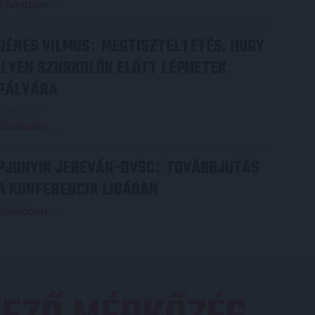
Bővebben →
DÉNES VILMOS
MEGTISZTELTETÉS, HOGY
:
ILYEN SZURKOLÓK ELŐTT LÉPHETEK
PÁLYÁRA
2026.07.31.
Bővebben →
PJUNYIK JEREVÁN-DVSC
TOVÁBBJUTÁS
:
A KONFERENCIA LIGÁBAN
Bővebben →