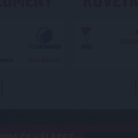
REDMÉNY
KÖVETK
O
2026.08
FC COPENHAGEN
DVSC
DORDULÓ
MECCS RÉSZLETEI