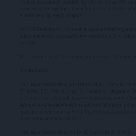
Puskás Akadémiát fogadják. Az U17-es és az U16-os g
Szűcs-csapat egy döntetlennel őrizte meg veretlenségé
ellenfélnek, így végül kikapott.
Az U15-ösök és az U14-esek a Kecskemétet fogadták P
teljesítménnyel listavezető Joó-együttes 2-1-re, míg a 
győzött.
Az U13-asok és az U12-esek Tarpa elleni 5. fordulós, 
Eredmények.
U17. Győr-DVSC-DLA 0-0. DVSC-DLA:
Csernely – Léná
(Pinczés, 58.), Tóth B., Nagy R., Kovács M., Hegedűs (
a Debsportnak
értékelt:
Ezen a mérkőzésen nem voltunk 
előttünk és ellenfelünk előtt is adódott két-három góls
igazságos eredmény született. Küzdöttünk, hajtottunk, 
megőriztük veretlenségünket.
U16. Győr-DVSC-DLA 2-1 (2-0). DVSC-DLA:
Erdélyi –