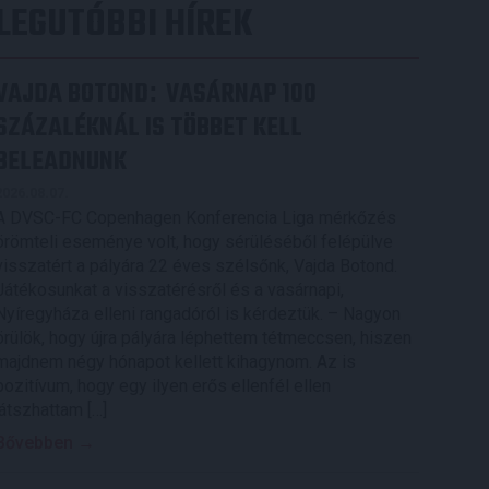
LEGUTÓBBI HÍREK
VAJDA BOTOND
VASÁRNAP 100
:
SZÁZALÉKNÁL IS TÖBBET KELL
BELEADNUNK
2026.08.07.
A DVSC-FC Copenhagen Konferencia Liga mérkőzés
örömteli eseménye volt, hogy sérüléséből felépülve
visszatért a pályára 22 éves szélsőnk, Vajda Botond.
Játékosunkat a visszatérésről és a vasárnapi,
Nyíregyháza elleni rangadóról is kérdeztük. – Nagyon
örülök, hogy újra pályára léphettem tétmeccsen, hiszen
majdnem négy hónapot kellett kihagynom. Az is
pozitívum, hogy egy ilyen erős ellenfél ellen
játszhattam […]
Bővebben →