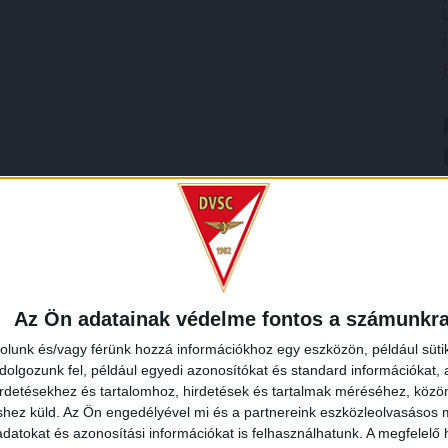
Az Ön adatainak védelme fontos a számunkr
rolunk és/vagy férünk hozzá információkhoz egy eszközön, például süti
olgozunk fel, például egyedi azonosítókat és standard információkat,
irdetésekhez és tartalomhoz, hirdetések és tartalmak méréséhez, kö
shez küld.
Az Ön engedélyével mi és a partnereink eszközleolvasásos m
datokat és azonosítási információkat is felhasználhatunk. A megfelelő h