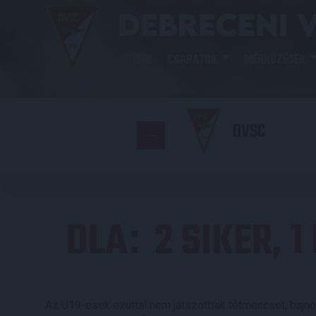
HÍREK
CSAPATOK
MÉRKŐZÉSEK
DVSC
DLA
2 SIKER, 
:
Az U19-esek ezúttal nem játszotttak tétmeccset, bajno