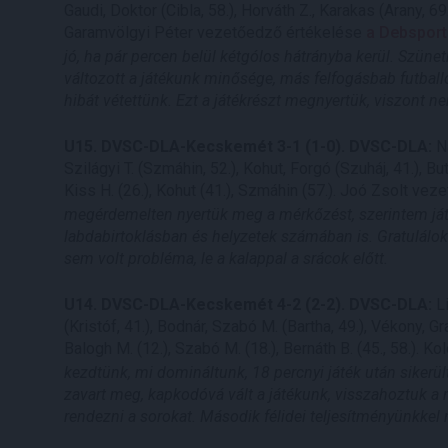
Gaudi, Doktor (Cibla, 58.), Horváth Z., Karakas (Arany, 69
Garamvölgyi Péter vezetőedző értékelése
a Debspor
jó, ha pár percen belül kétgólos hátrányba kerül. Szüne
változott a játékunk minősége, más felfogásbab futballo
hibát vétettünk. Ezt a játékrészt megnyertük, viszont n
U15. DVSC-DLA-Kecskemét 3-1 (1-0). DVSC-DLA:
Na
Szilágyi T. (Szmáhin, 52.), Kohut, Forgó (Szuháj, 41.), Bu
Kiss H. (26.), Kohut (41.), Szmáhin (57.). Joó Zsolt ve
megérdemelten nyertük meg a mérkőzést, szerintem ját
labdabirtoklásban és helyzetek számában is. Gratulálo
sem volt probléma, le a kalappal a srácok előtt.
U14. DVSC-DLA-Kecskemét 4-2 (2-2). DVSC-DLA:
Li
(Kristóf, 41.), Bodnár, Szabó M. (Bartha, 49.), Vékony, Gr
Balogh M. (12.), Szabó M. (18.), Bernáth B. (45., 58.).
kezdtünk, mi domináltunk, 18 percnyi játék után sikerül
zavart meg, kapkodóvá vált a játékunk, visszahoztuk a 
rendezni a sorokat. Második félidei teljesítményünkke