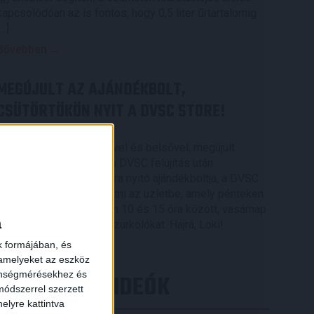
kapcsolódóan az is fontos, hogy 0,5 liter űrtartalomig
[…]
Bővebben →
MEGÚJULT AZ AJÁNDÉKBOLT,
CSÜTÖRTÖKÖN NYIT A DVSC STORE!
2026.08.05.
Ízléses, korszerű külsővel és belsővel, megújult
kínálattal vár mindenkit a DVSC felújítás után
csütörtökön 16 órakor újra nyitó ajándékboltja, a DVSC
×
Store. Érdemes ellátogatni az üzletbe, amely pénteken
10 és 18 óra, szombaton 10 és 15 óra között, vasárnap
a
pedig 12 órától várja a szurkolókat. Hajrá, Loki!
k formájában, és
Bővebben →
 amelyeket az eszköz
zönségmérésekhez és
LEGÚJABB VIDEÓK
ódszerrel szerzett
elyre kattintva