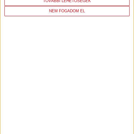
TOVÁBBI LEHETŐSÉGEK
NEM FOGADOM EL
DVSC
FC
COPENHAGEN
19
:
00
2026-08-
KONFERENCIA LIGA 3.
MECCS
06 19:00
SELEJTEZŐFDORDULÓ
RÉSZLETEI
TOVÁBBI EREDMÉNYEK