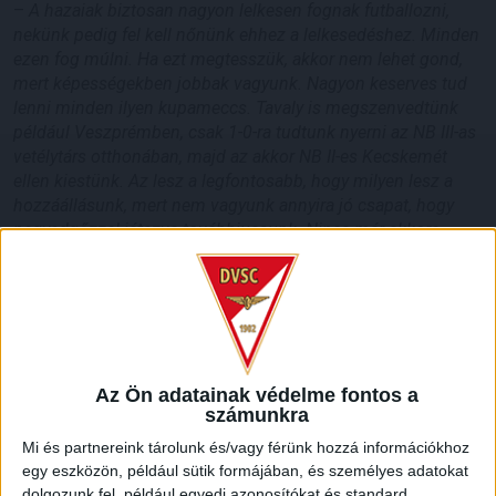
–
A hazaiak biztosan nagyon lelkesen fognak futballozni,
nekünk pedig fel kell nőnünk ehhez a lelkesedéshez. Minden
ezen fog múlni. Ha ezt megtesszük, akkor nem lehet gond,
mert képességekben jobbak vagyunk. Nagyon keserves tud
lenni minden ilyen kupameccs. Tavaly is megszenvedtünk
például Veszprémben, csak 1-0-ra tudtunk nyerni az NB III-as
vetélytárs otthonában, majd az akkor NB II-es Kecskemét
ellen kiestünk. Az lesz a legfontosabb, hogy milyen lesz a
hozzáállásunk, mert nem vagyunk annyira jó csapat, hogy
negyedgőzzel játszva továbbjussunk. Nincs már akkora
különbség az NB III. és az NB I. között, mint régen, oda kell
figyelnünk
– nyilatkozta Dombi Tibor.
Az Ön adatainak védelme fontos a
számunkra
Mi és partnereink tárolunk és/vagy férünk hozzá információkhoz
egy eszközön, például sütik formájában, és személyes adatokat
dolgozunk fel, például egyedi azonosítókat és standard