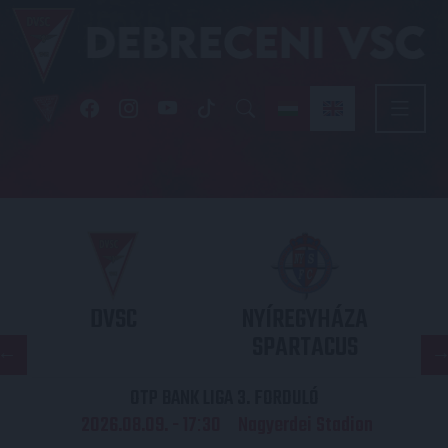
DVSC
NYÍREGYHÁZA
SPARTACUS
OTP BANK LIGA 3. FORDULÓ
2026.08.09. - 17
30
Nagyerdei Stadion
: