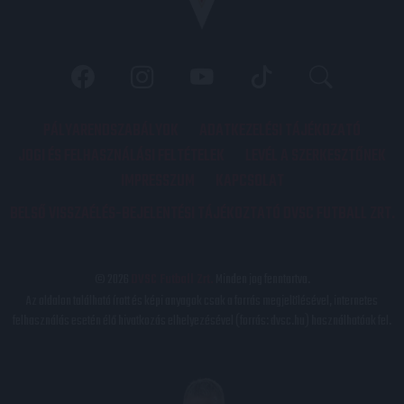
PÁLYARENDSZABÁLYOK
ADATKEZELÉSI TÁJÉKOZATÓ
JOGI ÉS FELHASZNÁLÁSI FELTÉTELEK
LEVÉL A SZERKESZTŐNEK
IMPRESSZUM
KAPCSOLAT
BELSŐ VISSZAÉLÉS-BEJELENTÉSI TÁJÉKOZTATÓ DVSC FUTBALL ZRT.
© 2026
DVSC Futball Zrt.
Minden jog fenntartva.
Az oldalon található írott és képi anyagok csak a forrás megjelölésével, internetes
felhasználás esetén élő hivatkozás elhelyezésével (forrás: dvsc.hu) használhatóak fel.