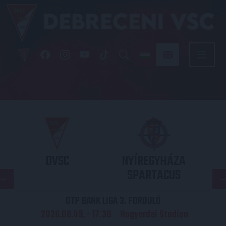
DVSC
NYÍREGYHÁZA
SPARTACUS
OTP BANK LIGA 3. FORDULÓ
2026.08.09. - 17
30
Nagyerdei Stadion
: