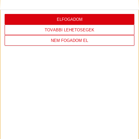
ELFOGADOM
LEGUTÓBBI EREDMÉNY
TOVÁBBI LEHETŐSÉGEK
NEM FOGADOM EL
DVSC
FC
COPENHAGEN
19
:
00
2026-08-
KONFERENCIA LIGA 3.
MECCS