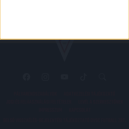
PÁLYARENDSZABÁLYOK
ADATKEZELÉSI TÁJÉKOZATÓ
JOGI ÉS FELHASZNÁLÁSI FELTÉTELEK
LEVÉL A SZERKESZTŐNEK
IMPRESSZUM
KAPCSOLAT
BELSŐ VISSZAÉLÉS-BEJELENTÉSI TÁJÉKOZTATÓ DVSC FUTBALL ZRT.