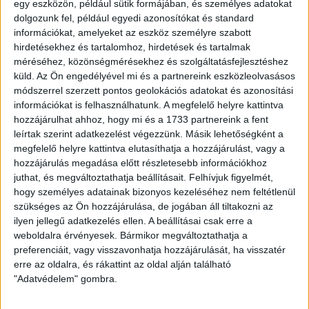
az atomvárosban lép pályára a három pontért. –
Ahogy a
egy eszközön, például sütik formájában, és személyes adatokat
nagy edzők mondják, mindig a következő meccsre kell
dolgozunk fel, például egyedi azonosítókat és standard
koncentrálni. Na ez nálam tényleg így van. Elsőként a
információkat, amelyeket az eszköz személyre szabott
Fehérvárra kellett felkészülnünk, most pedig a Paksra, de úgy
hirdetésekhez és tartalomhoz, hirdetések és tartalmak
gondolom, az én feladatom szombat estig szól. Nagyon
méréséhez, közönségmérésekhez és szolgáltatásfejlesztéshez
élvezem a munkát a DVSC-nél, de ez az egész stábra igaz,
küld.
Az Ön engedélyével mi és a partnereink eszközleolvasásos
minden nap nagy örömmel megyünk ki az edzésekre. Ami a
módszerrel szerzett pontos geolokációs adatokat és azonosítási
információkat is felhasználhatunk. A megfelelő helyre kattintva
Paks elleni kilencven percet illeti, bízom benne, ott folytatjuk,
hozzájárulhat ahhoz, hogy mi és a 1733 partnereink a fent
ahol a Fehérvár ellen abbahagytuk. Fontos, hogy lelkesen
leírtak szerint adatkezelést végezzünk. Másik lehetőségként a
játsszunk és tudjunk egymásért harcolni, ne a hibát keressük
megfelelő helyre kattintva elutasíthatja a hozzájárulást, vagy a
egymásban. Csapatként kell működni, mint legutóbb, most is
hozzájárulás megadása előtt részletesebb információkhoz
erre számítok.
juthat, és megváltoztathatja beállításait.
Felhívjuk figyelmét,
hogy személyes adatainak bizonyos kezeléséhez nem feltétlenül
Szombaton 15.30 órától rendezik a találkozót, melyet az M4
szükséges az Ön hozzájárulása, de jogában áll tiltakozni az
Sport+ élőben közvetít.
ilyen jellegű adatkezelés ellen. A beállításai csak erre a
weboldalra érvényesek. Bármikor megváltoztathatja a
LEGUTÓBBI HÍREK
preferenciáit, vagy visszavonhatja hozzájárulását, ha visszatér
erre az oldalra, és rákattint az oldal alján található
"Adatvédelem" gombra.
VAJDA BOTOND
VASÁRNAP 100
: