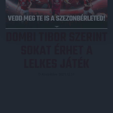
JEGYVÁSÁRLÁS
DOMBI TIBOR SZERINT
SOKAT ÉRHET A
LELKES JÁTÉK
Közzétéve: 2021.12.11.