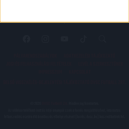
PÁLYARENDSZABÁLYOK
ADATKEZELÉSI TÁJÉKOZATÓ
JOGI ÉS FELHASZNÁLÁSI FELTÉTELEK
LEVÉL A SZERKESZTŐNEK
IMPRESSZUM
KAPCSOLAT
BELSŐ VISSZAÉLÉS-BEJELENTÉSI TÁJÉKOZTATÓ DVSC FUTBALL ZRT.
© 2026
DVSC Futball Zrt.
Minden jog fenntartva.
Az oldalon található írott és képi anyagok csak a forrás megjelölésével, internetes
felhasználás esetén élő hivatkozás elhelyezésével (forrás: dvsc.hu) használhatóak fel.