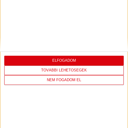
DVSC
FC
COPENHAGEN
ELFOGADOM
19
:
00
TOVÁBBI LEHETŐSÉGEK
NEM FOGADOM EL
2026-08-
KONFERENCIA LIGA 3.
MECCS
06 19:00
SELEJTEZŐFDORDULÓ
RÉSZLETEI
TOVÁBBI EREDMÉNYEK