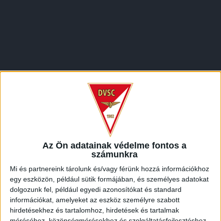
LEGUTÓBBI HÍREK
Az Ön adatainak védelme fontos a
ÉRVÉNYESÜLT A PAPÍRFORMA
DVSC-FC
:
számunkra
COPENHAGEN 0-3
Mi és partnereink tárolunk és/vagy férünk hozzá információkhoz
egy eszközön, például sütik formájában, és személyes adatokat
2026.08.06.
dolgozunk fel, például egyedi azonosítókat és standard
Az örmény Pjunyik Jereván búcsúztatása után a bombaerős,
információkat, amelyeket az eszköz személyre szabott
válogatottakkal teletűzdelt, dán rekordbajnok FC
hirdetésekhez és tartalomhoz, hirdetések és tartalmak
Copenhagen (Köbenhavn) együttesét fogadta a Loki
méréséhez, közönségmérésekhez és szolgáltatásfejlesztéshez