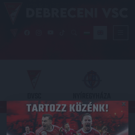
DVSC
NYÍREGYHÁZA
×
SPARTACUS
OTP BANK LIGA 3. FORDULÓ
2026.08.09. - 17
30
Nagyerdei Stadion
: