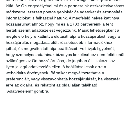
csütörtökön este az UEFA Konferencia Liga 3.
küld.
Az Ön engedélyével mi és a partnereink eszközleolvasásos
selejtezőkörének első mérkőzésén. A kezdőcsapatban ott
módszerrel szerzett pontos geolokációs adatokat és azonosítási
volt többek között Szécsi Márk, Batik Bence és a DVSC-ben
információkat is felhasználhatunk. A megfelelő helyre kattintva
most debütáló Dénes Vilmos is. A találkozót a hőség dacára
hozzájárulhat ahhoz, hogy mi és a 1733 partnereink a fent
mindkét gárda viszonylag […]
leírtak szerint adatkezelést végezzünk. Másik lehetőségként a
megfelelő helyre kattintva elutasíthatja a hozzájárulást, vagy a
Bővebben →
hozzájárulás megadása előtt részletesebb információkhoz
juthat, és megváltoztathatja beállításait.
Felhívjuk figyelmét,
RENDKÍVÜLI HŐSÉG
TÖBB MÓDON IS
:
hogy személyes adatainak bizonyos kezeléséhez nem feltétlenül
szükséges az Ön hozzájárulása, de jogában áll tiltakozni az
IGYEKSZIK SEGÍTENI A SZURKOLÓKAT A DVSC
ilyen jellegű adatkezelés ellen. A beállításai csak erre a
Nagy meccs vár csütörtökön 19 órától a Lokira és a
weboldalra érvényesek. Bármikor megváltoztathatja a
preferenciáit, vagy visszavonhatja hozzájárulását, ha visszatér
szurkolóira, csapatunk a dán FC Copenhagent fogadja az
erre az oldalra, és rákattint az oldal alján található
UEFA Konferencia Liga selejtezőjében. Klubunk a rendkívüli
"Adatvédelem" gombra.
időjárási körülmények miatt több intézkedésről is döntött a
mai mérkőzésre vonatkozóan. A stadion 6 pontján
vízosztással igyekszünk segíteni a szurkolók hidratációját,
ehhez kapcsolódóan az is fontos, hogy 0,5 liter űrtartalomig
[…]
Bővebben →