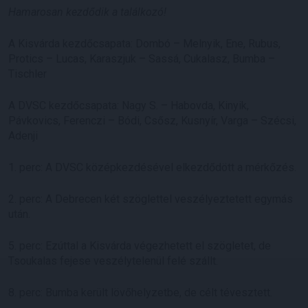
Hamarosan kezdődik a találkozó!
A Kisvárda kezdőcsapata: Dombó – Melnyik, Ene, Rubus,
Protics – Lucas, Karaszjuk – Sassá, Cukalasz, Bumba –
Tischler
A DVSC kezdőcsapata: Nagy S. – Habovda, Kinyik,
Pávkovics, Ferenczi – Bódi, Csősz, Kusnyír, Varga – Szécsi,
Adenji
1. perc: A DVSC középkezdésével elkezdődött a mérkőzés.
2. perc: A Debrecen két szöglettel veszélyeztetett egymás
után.
5. perc: Ezúttal a Kisvárda végezhetett el szögletet, de
Tsoukalas fejese veszélytelenül felé szállt.
8. perc: Bumba került lövőhelyzetbe, de célt tévesztett.