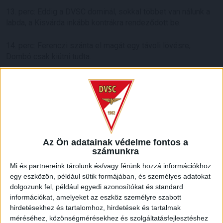
13. perc: Eddig a DVSC dominál, sokkal többet van nálunk a
labda, a Kisvárda inkább kontrákra rendeződött be.
14. perc: Ferenczi szánta el magát egy távoli lövésre,
Dombó csak kiütni tudta.
15. perc: Bódi veszélyes oldalszabadrúgásával Adenijit
találta meg középen, aki elől a védők mentettek.
20. perc: Csapatunk már az ellenfél térfelén letámad, mellyel
már többször sikerült zavarba hozni a hazai védelmet.
Az Ön adatainak védelme fontos a
23. perc: Ismét Bumba került helyzetbe, de 20 méteres
számunkra
lövése elment a hosszú sarok mellett.
Mi és partnereink tárolunk és/vagy férünk hozzá információkhoz
egy eszközön, például sütik formájában, és személyes adatokat
24. perc: Vad II. István játékvezető 1 perces ivószünetet
dolgozunk fel, például egyedi azonosítókat és standard
rendelt el a csapatok számára.
információkat, amelyeket az eszköz személyre szabott
hirdetésekhez és tartalomhoz, hirdetések és tartalmak
27. perc: Nagy Sándor magabiztosan húzza le Sassá
méréséhez, közönségmérésekhez és szolgáltatásfejlesztéshez