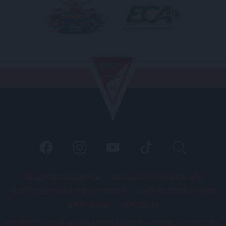
PÁLYARENDSZABÁLYOK
ADATKEZELÉSI TÁJÉKOZATÓ
JOGI ÉS FELHASZNÁLÁSI FELTÉTELEK
LEVÉL A SZERKESZTŐNEK
IMPRESSZUM
KAPCSOLAT
BELSŐ VISSZAÉLÉS-BEJELENTÉSI TÁJÉKOZTATÓ DVSC FUTBALL ZRT.