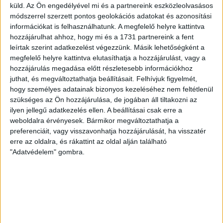
beadását.
küld.
Az Ön engedélyével mi és a partnereink eszközleolvasásos
módszerrel szerzett pontos geolokációs adatokat és azonosítási
31. perc: Ferenczi szerzett labdát a kisvárdai térfélen, majd
információkat is felhasználhatunk. A megfelelő helyre kattintva
indította Vargát, aki egy nagyszerű kiugratással hozta
hozzájárulhat ahhoz, hogy mi és a 1731 partnereink a fent
ziccerbe Adenijit, csatárunk egy az egyben vezethette a
leírtak szerint adatkezelést végezzünk. Másik lehetőségként a
labdát Dombóra, de sajnos bravúrral hárított a kisvárdai
megfelelő helyre kattintva elutasíthatja a hozzájárulást, vagy a
hálóőr. Nagy helyzet volt!
hozzájárulás megadása előtt részletesebb információkhoz
juthat, és megváltoztathatja beállításait.
Felhívjuk figyelmét,
hogy személyes adatainak bizonyos kezeléséhez nem feltétlenül
35. perc: Habovda lépett fel a támadással, beadása Bódit
szükséges az Ön hozzájárulása, de jogában áll tiltakozni az
találta meg középen, aki lekezelte majd kapunak háttal egy
ilyen jellegű adatkezelés ellen. A beállításai csak erre a
félollós mozdulattal lőtt, de Dombó ismét hárított.
weboldalra érvényesek. Bármikor megváltoztathatja a
preferenciáit, vagy visszavonhatja hozzájárulását, ha visszatér
39. perc: Folyamatosan csapatunknál van a labda és a
erre az oldalra, és rákattint az oldal alján található
kisvárdai térfélen zajlik a játék.
"Adatvédelem" gombra.
43. perc: Ezúttal a Kisvárda próbálja tartani a labdát, hogy
saját térfelükön járatják a labdát, de csapatunk folyamatosan
letámadja őket.
45. perc: A játékvezető nem hosszabbít, így pontosan lefújja