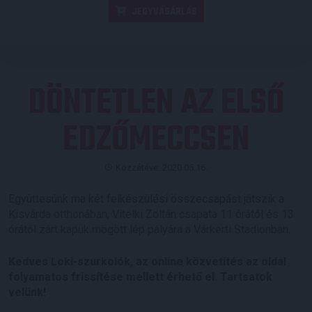
JEGYVÁSÁRLÁS
DÖNTETLEN AZ ELSŐ
EDZŐMECCSEN
Közzétéve: 2020.05.16.
Együttesünk ma két felkészülési összecsapást játszik a
Kisvárda otthonában, Vitelki Zoltán csapata 11 órától és 13
órától zárt kapuk mögött lép pályára a Várkerti Stadionban.
Kedves Loki-szurkolók, az online közvetítés az oldal
folyamatos frissítése mellett érhető el. Tartsatok
velünk!