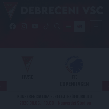
DVSC
FC
COPENHAGEN
KONFERENCIA LIGA 3. SELEJTEZŐFDORDULÓ
2026.08.06. - 19
00
Nagyerdei Stadion
: