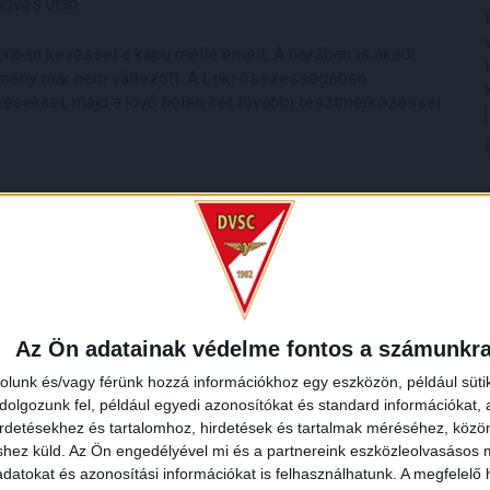
lövés után.
onban kevéssel a kapu mellé emelt. A hajrában is akadt
dmény már nem változott. A Loki összességében
edzésekkel, majd a jövő héten két további tesztmérkőzéssel.
ang (Mejías, 46.), Hofmann (Dacosta, 46.), Keller (Guerrero,
udzsák (Sain, 46.), Boskovic (Cibla, 46.), Macsó (Egri, 46.) –
Az Ön adatainak védelme fontos a számunkr
 Dragovic, K. H. Lee, Schablas, Wustinger, Fischer, Nnodem,
reicher, Mörth, Wels, Toifl, Handl, Radonjic, Nisandzic,
rolunk és/vagy férünk hozzá információkhoz egy eszközön, például süti
olgozunk fel, például egyedi azonosítókat és standard információkat,
irdetésekhez és tartalomhoz, hirdetések és tartalmak méréséhez, kö
shez küld.
Az Ön engedélyével mi és a partnereink eszközleolvasásos m
datokat és azonosítási információkat is felhasználhatunk. A megfelelő h