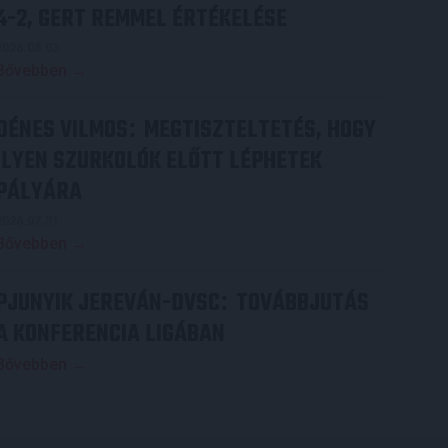
4-2, GERT REMMEL ÉRTÉKELÉSE
2026.08.03.
Bővebben →
DÉNES VILMOS
MEGTISZTELTETÉS, HOGY
:
ILYEN SZURKOLÓK ELŐTT LÉPHETEK
PÁLYÁRA
2026.07.31.
Bővebben →
PJUNYIK JEREVÁN-DVSC
TOVÁBBJUTÁS
:
A KONFERENCIA LIGÁBAN
Bővebben →