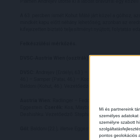
Plamen Andrejev ütötte ki a labdát bravúrral egy közeli 
A 63. percben ismét Kohut Máté járt közel a gólhoz, az
mindkét kapu előtt néhány lehetőség, azonban az ere
kifejezetten biztató teljesítményt nyújtott, folytatás 
Felkészülési mérkőzés.
DVSC-Austria Wien (osztrák) 1-1 (1-1).
DVSC:
Andrejev (Erdélyi, 63.) – Kusnyir (Tercza, 46.), L
46.) – Samper (Patai, 46.) – Kocsis D. (Szécsi, 46.), Dzs
Baldoni (Kohut, 46.). Vezetőedző: Gert Remmel.
Austria Wien:
Radlinger – Feddersen, Markovic, Saljic,
Eggestein.
Cserék:
Kos, Maybach, Hettwer, Ranftl, Öster
Mi és partnereink tá
Deshishku. Vezetőedző: Stephan Helm.
személyes adatokat d
személyre szabott h
Gól:
Baldoni (22.), illetve Eggestein (38., 11-esből).
szolgáltatásfejleszté
pontos geolokációs a