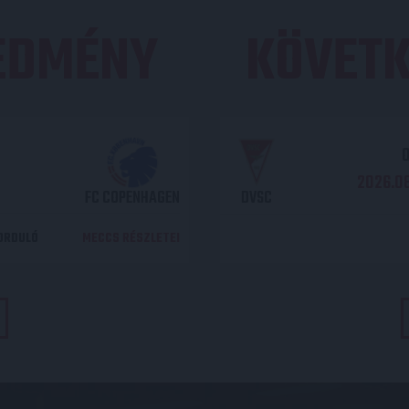
REDMÉNY
KÖVETK
O
2026.08
FC COPENHAGEN
DVSC
DORDULÓ
MECCS RÉSZLETEI