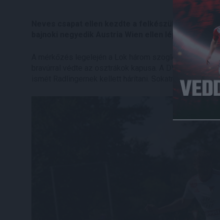
Neves csapat ellen kezdte a felkészülési mérkőzé
bajnoki negyedik Austria Wien ellen lépett pályára
A mérkőzés legelején a Lok három szögletet is kiharcol
bravúrral védte az osztrákok kapusa. A DVSC játszott
ismét Radlingernek kellett hárítani. Sokatmondó, hogy 1