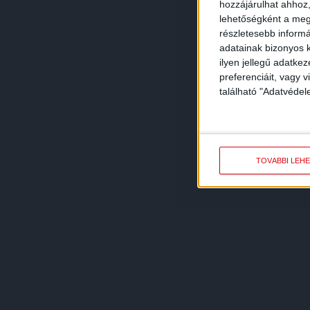
hozzájárulhat ahhoz,
lehetőségként a megf
részletesebb informác
adatainak bizonyos k
ilyen jellegű adatke
preferenciáit, vagy v
található "Adatvéde
TOVÁBBI LEH