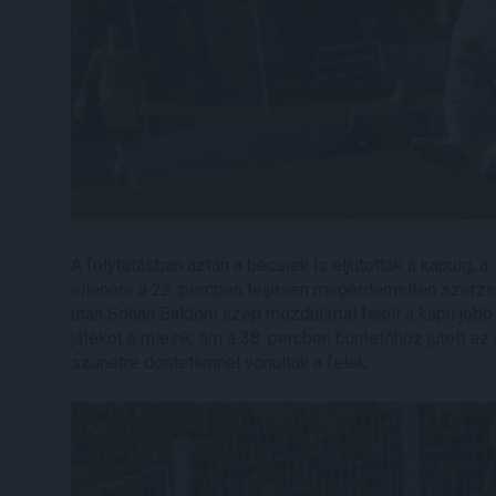
A folytatásban aztán a bécsiek is eljutottak a kapuig, 
ellenére a 22. percben teljesen megérdemelten szerz
után Sohan Baldoni szép mozdulattal fejelt a kapu jobb 
játékot a mieink, ám a 38. percben büntetőhöz jutott az 
szünetre döntetlennel vonultak a felek.