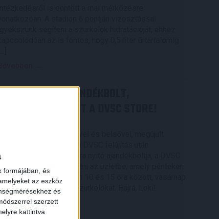
intézkedésről is döntött a mai mérkőzésre
vonatkozóan. A stadion 6 pontján vízosztással
igyekszünk segíteni a szurkolók hidratációját, ehhez
kapcsolódóan az is fontos, hogy 0,5 liter űrtartalomig
[…]
Bővebben →
MEGÚJULT AZ AJÁNDÉKBOLT,
CSÜTÖRTÖKÖN NYIT A DVSC STORE!
2026.08.05.
Ízléses, korszerű külsővel és belsővel, megújult
kínálattal vár mindenkit a DVSC felújítás után
a
csütörtökön 16 órakor újra nyitó ajándékboltja, a DVSC
Store. Érdemes ellátogatni az üzletbe, amely pénteken
k formájában, és
10 és 18 óra, szombaton 10 és 15 óra között, vasárnap
 amelyeket az eszköz
pedig 12 órától várja a szurkolókat. Hajrá, Loki!
zönségmérésekhez és
ódszerrel szerzett
Bővebben →
elyre kattintva