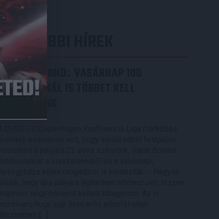
LEGUTÓBBI HÍREK
VAJDA BOTOND
VASÁRNAP 100
:
SZÁZALÉKNÁL IS TÖBBET KELL
BELEADNUNK
2026.08.07.
A DVSC-FC Copenhagen Konferencia Liga mérkőzés
örömteli eseménye volt, hogy sérüléséből felépülve
visszatért a pályára 22 éves szélsőnk, Vajda Botond.
Játékosunkat a visszatérésről és a vasárnapi,
Nyíregyháza elleni rangadóról is kérdeztük. – Nagyon
örülök, hogy újra pályára léphettem tétmeccsen, hiszen
majdnem négy hónapot kellett kihagynom. Az is
pozitívum, hogy egy ilyen erős ellenfél ellen
játszhattam […]