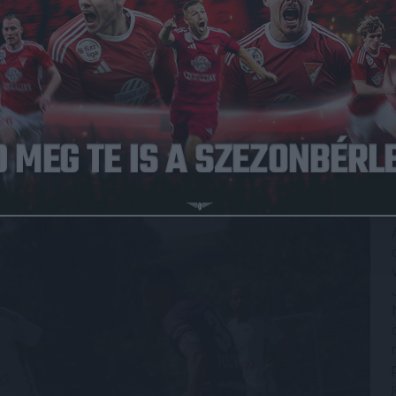
Közzétéve: 2026.07.04.
sek sorát a Loki, amely szombaton délután az osztrák
 az ausztriai edzőtáborban
.
t, a második után a 2. percben Kusnyir Erik bombáját
 fölényben, a 12. minutumban Dzsudzsák Balázs lövésénél
4 perc után 5-0 volt a szögletarány a DVSC javára.