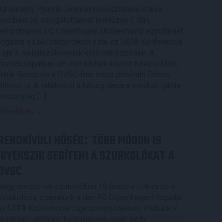
Az örmény Pjunyik Jereván búcsúztatása után a
bombaerős, válogatottakkal teletűzdelt, dán
rekordbajnok FC Copenhagen (Köbenhavn) együttesét
fogadta a Loki csütörtökön este az UEFA Konferencia
Liga 3. selejtezőkörének első mérkőzésén. A
kezdőcsapatban ott volt többek között Szécsi Márk,
Batik Bence és a DVSC-ben most debütáló Dénes
Vilmos is. A találkozót a hőség dacára mindkét gárda
viszonylag […]
Bővebben →
RENDKÍVÜLI HŐSÉG
TÖBB MÓDON IS
:
IGYEKSZIK SEGÍTENI A SZURKOLÓKAT A
DVSC
Nagy meccs vár csütörtökön 19 órától a Lokira és a
szurkolóira, csapatunk a dán FC Copenhagent fogadja
az UEFA Konferencia Liga selejtezőjében. Klubunk a
rendkívüli időjárási körülmények miatt több