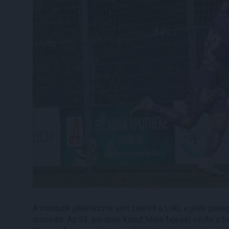
A második játékrészre sort cserélt a Loki, a játék pedig
dominált. Az 53. percben Kohut Máté fejesét védte a b