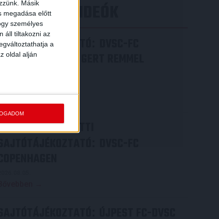
ezzünk. Másik
LEGÚJABB VIDEÓK
ás megadása előtt
hogy személyes
áll tiltakozni az
SAJTÓTÁJÉKOZTATÓ
DVSC-FC
:
egváltoztathatja a
z oldal alján
COPENHAGEN 0-3, GERT REMMEL
ÉRTÉKELÉSE
2026.08.07.
Bővebben →
FOGADOM
VIDEÓ! MECCS ELŐTTI
SAJTÓTÁJÉKOZTATÓ
DVSC-FC
:
COPENHAGEN
2026.08.05.
Bővebben →
SAJTÓTÁJÉKOZTATÓ
ÚJPEST FC-DVSC
: