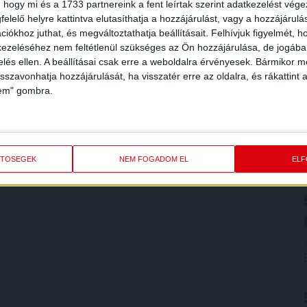
 hogy mi és a 1733 partnereink a fent leírtak szerint adatkezelést vég
elelő helyre kattintva elutasíthatja a hozzájárulást, vagy a hozzájárul
iókhoz juthat, és megváltoztathatja beállításait.
Felhívjuk figyelmét, 
ezeléséhez nem feltétlenül szükséges az Ön hozzájárulása, de jogában 
zelés ellen. A beállításai csak erre a weboldalra érvényesek. Bármikor m
isszavonhatja hozzájárulását, ha visszatér erre az oldalra, és rákattint a
lem" gombra.
ETŐSÉGEK
NEM FOGADOM EL
EL