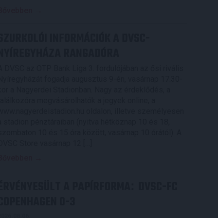
Bővebben →
SZURKOLÓI INFORMÁCIÓK A DVSC-
NYÍREGYHÁZA RANGADÓRA
A DVSC az OTP Bank Liga 3. fordulójában az ősi rivális
Nyíregyházát fogadja augusztus 9-én, vasárnap 17.30-
kor a Nagyerdei Stadionban. Nagy az érdeklődés, a
találkozóra megvásárolhatók a jegyek online, a
www.nagyerdeistadion.hu oldalon, illetve személyesen
a stadion pénztáraiban (nyitva hétköznap 10 és 18,
szombaton 10 és 15 óra között, vasárnap 10 órától). A
DVSC Store vasárnap 12 […]
Bővebben →
ÉRVÉNYESÜLT A PAPÍRFORMA
DVSC-FC
:
COPENHAGEN 0-3
2026.08.06.