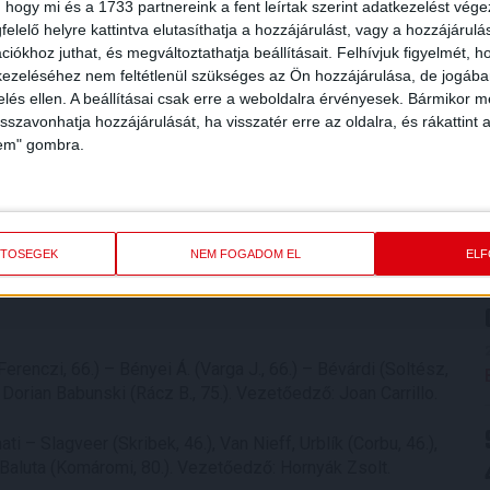
 hogy mi és a 1733 partnereink a fent leírtak szerint adatkezelést vég
elelő helyre kattintva elutasíthatja a hozzájárulást, vagy a hozzájárul
végig kontrolláltuk, sőt, gólt is lőttünk. Szünet után sem
iókhoz juthat, és megváltoztathatja beállításait.
Felhívjuk figyelmét, 
uskás, és egyik ilyen alkalmat kihasznált. Ambiciózusan
ezeléséhez nem feltétlenül szükséges az Ön hozzájárulása, de jogában 
zelés ellen. A beállításai csak erre a weboldalra érvényesek. Bármikor m
isszavonhatja hozzájárulását, ha visszatér erre az oldalra, és rákattint a
l Zahedi lábtörést szenvedett. Több nagy lehetőségünk is
lem" gombra.
ETŐSÉGEK
NEM FOGADOM EL
EL
renczi, 66.) – Bényei Á. (Varga J., 66.) – Bévárdi (Soltész,
 Dorian Babunski (Rácz B., 75.). Vezetőedző: Joan Carrillo.
i – Slagveer (Skribek, 46.), Van Nieff, Urblík (Corbu, 46.),
, Baluta (Komáromi, 80.). Vezetőedző: Hornyák Zsolt.