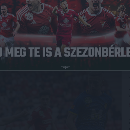
Közzétéve: 2022.05.07.
k a mérkőzés esélyesének, ám a fiatalokkal megtűzdelt, a
en akart elköszönni közönségétől a hazai szezonzárón.
sának járó, hagyományos Zilahi-díjat, mégpedig a 20 éves
merést.
szerzésre, a 7. percben például Urblík bombázott mellé, de
ban Zahedi óriási ziccerben, 6 méterről lőtt a kapu mellé,