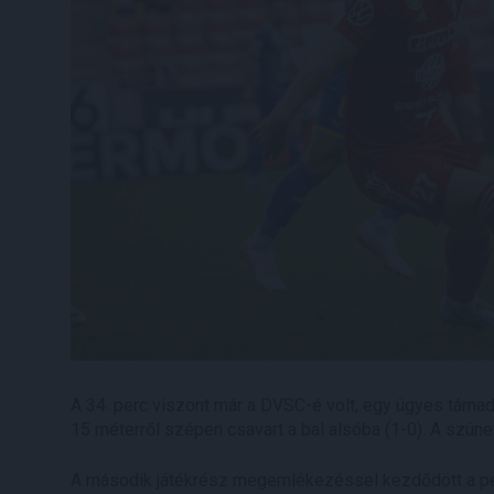
A 34. perc viszont már a DVSC-é volt, egy ügyes támad
15 méterről szépen csavart a bal alsóba (1-0). A szünet
A második játékrész megemlékezéssel kezdődött a pénte