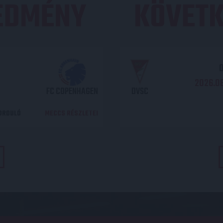
REDMÉNY
KÖVETK
O
2026.08
FC COPENHAGEN
DVSC
DORDULÓ
MECCS RÉSZLETEI