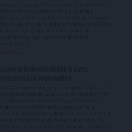
visszatért a pályára 22 éves szélsőnk, Vajda Botond.
Játékosunkat a visszatérésről és a vasárnapi,
Nyíregyháza elleni rangadóról is kérdeztük. – Nagyon
örülök, hogy újra pályára léphettem tétmeccsen, hiszen
majdnem négy hónapot kellett kihagynom. Az is
pozitívum, hogy egy ilyen erős ellenfél ellen
játszhattam […]
Bővebben →
SZURKOLÓI INFORMÁCIÓK A DVSC-
NYÍREGYHÁZA RANGADÓRA
A DVSC az OTP Bank Liga 3. fordulójában az ősi rivális
Nyíregyházát fogadja augusztus 9-én, vasárnap 17.30-
kor a Nagyerdei Stadionban. Nagy az érdeklődés, a
találkozóra megvásárolhatók a jegyek online, a
www.nagyerdeistadion.hu oldalon, illetve személyesen
a stadion pénztáraiban (nyitva hétköznap 10 és 18,
szombaton 10 és 15 óra között, vasárnap 10 órától). A