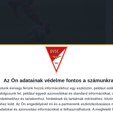
et és egy csúsztatás után Favorov talált közelről a Loki
nczi János és Varga József, a csapatok pedig megpróbálták
róf Dávid pedig egy nagy bravúrt mutatott be Skribek
Az Ön adatainak védelme fontos a számunkr
helyzet (a VAR azért még borzolta a kedélyeket), a
rolunk és/vagy férünk hozzá információkhoz egy eszközön, például süti
olgozunk fel, például egyedi azonosítókat és standard információkat,
irdetésekhez és tartalomhoz, hirdetések és tartalmak méréséhez, kö
ki az MTK-hoz látogat.
shez küld.
Az Ön engedélyével mi és a partnereink eszközleolvasásos m
datokat és azonosítási információkat is felhasználhatunk. A megfelelő h