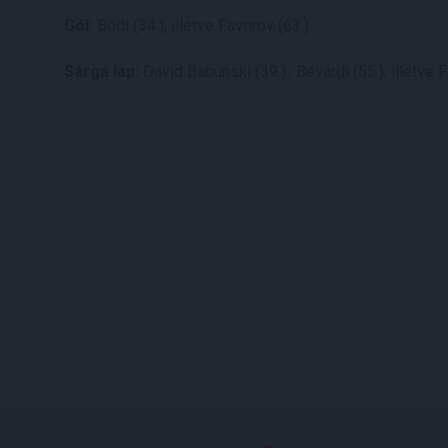
Gól:
Bódi (34.), illetve Favorov (63.).
Sárga lap:
David Babunski (39.)., Bévárdi (55.), illetve F