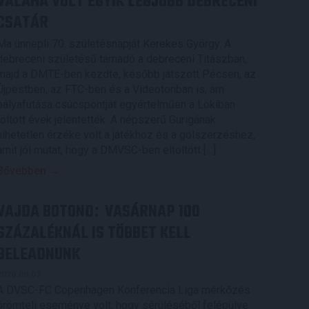
VALAHA VOLT EGYIK LEGJOBB DEBRECENI
CSATÁR
Ma ünnepli 70. születésnapját Kerekes György. A
debreceni születésű támadó a debreceni Titászban,
majd a DMTE-ben kezdte, később játszott Pécsen, az
Újpestben, az FTC-ben és a Videotonban is, ám
pályafutása csúcspontját egyértelműen a Lokiban
töltött évek jelentették. A népszerű Gurigának
hihetetlen érzéke volt a játékhoz és a gólszerzéshez,
amit jól mutat, hogy a DMVSC-ben eltöltött […]
Bővebben →
VAJDA BOTOND
VASÁRNAP 100
:
SZÁZALÉKNÁL IS TÖBBET KELL
BELEADNUNK
2026.08.07.
A DVSC-FC Copenhagen Konferencia Liga mérkőzés
örömteli eseménye volt, hogy sérüléséből felépülve