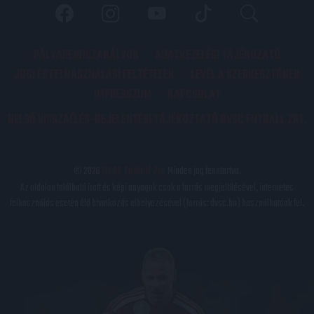
PÁLYARENDSZABÁLYOK
ADATKEZELÉSI TÁJÉKOZATÓ
JOGI ÉS FELHASZNÁLÁSI FELTÉTELEK
LEVÉL A SZERKESZTŐNEK
IMPRESSZUM
KAPCSOLAT
BELSŐ VISSZAÉLÉS-BEJELENTÉSI TÁJÉKOZTATÓ DVSC FUTBALL ZRT.
© 2026
DVSC Futball Zrt.
Minden jog fenntartva.
Az oldalon található írott és képi anyagok csak a forrás megjelölésével, internetes
felhasználás esetén élő hivatkozás elhelyezésével (forrás: dvsc.hu) használhatóak fel.