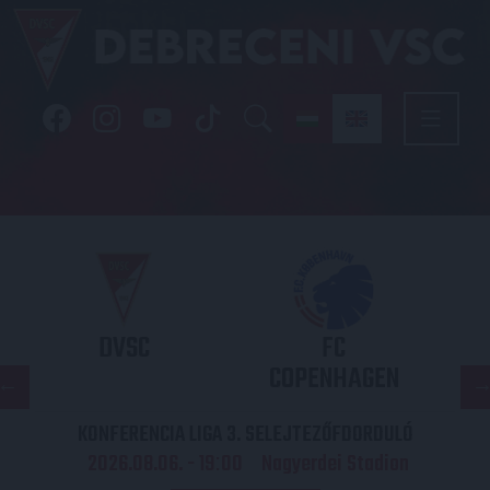
DVSC
FC
COPENHAGEN
KONFERENCIA LIGA 3. SELEJTEZŐFDORDULÓ
2026.08.06. - 19
00
Nagyerdei Stadion
: