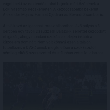
vágott neki az esztendő utolsó bajnoki mérkőzésének a
Loki vasárnap Kecskeméten. A kezdőcsapatba bekerült
Alexander Mojzis, Hamzat Ojediran és Bévárdi Zsombor is.
A találkozó az igencsak rossz állapotban lévő pályán a 3.
percben egy távoli Dzsudzsák Balázs-kísérlettel kezdődött
el igazán, ahogy mondani szokás, az elején inkább a
küzdelem dominált. Nem volt könnyű ezen a talajon
futballozni, a DVSC ennek megfelelően a szokásostól
némileg eltérő szerkezettel és stílusban vette fel a harcot.