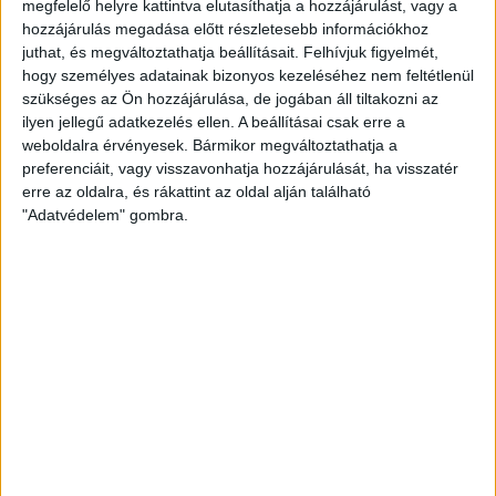
megfelelő helyre kattintva elutasíthatja a hozzájárulást, vagy a
előnnyel vonult a szünetre.
hozzájárulás megadása előtt részletesebb információkhoz
juthat, és megváltoztathatja beállításait.
Felhívjuk figyelmét,
hogy személyes adatainak bizonyos kezeléséhez nem feltétlenül
szükséges az Ön hozzájárulása, de jogában áll tiltakozni az
ilyen jellegű adatkezelés ellen. A beállításai csak erre a
weboldalra érvényesek. Bármikor megváltoztathatja a
preferenciáit, vagy visszavonhatja hozzájárulását, ha visszatér
erre az oldalra, és rákattint az oldal alján található
"Adatvédelem" gombra.
A második játékrész meddő kecskeméti rohamokkal
kezdődött, majd azokkal is folytatódott. A kapuk ebben az
időszakban nem nagyon forogtak veszélyben, egészen a 60.
percig, akkor Bévárdi Zsombor csavart fölé 15 méterről.