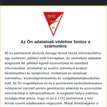
A 12. percben a hazaiak előtt adódott egy nagy lehetőség,
Zeke és Horváth lövésénél Hamzat Ojediran blokkja és
Megyeri Balázs védése kellett, hogy a mieink ne kerüljenek
Az Ön adatainak védelme fontos a
hátrányba. Nem volt könnyű építkezni, inkább a
számunkra
kecskemétiek játszottak mezőnyfölényben.
Mi és partnereink tárolunk és/vagy férünk hozzá információkhoz
egy eszközön, például sütik formájában, és személyes adatokat
A 24. minutumban egy szöglet után Bárány Donát lőtt fölé 16
dolgozunk fel, például egyedi azonosítókat és standard
méterről, majd Oleksandr Romanchuk átlövése után szállt el
információkat, amelyeket az eszköz személyre szabott
a labda a kapu fölött. Az első félidő hajrájára
hirdetésekhez és tartalomhoz, hirdetések és tartalmak
kiegyenlítettebb lett a játék képe, sőt, a 36. percben Bévárdi
méréséhez, közönségmérésekhez és szolgáltatásfejlesztéshez
Zsombor beadása és Stefan Loncar fejese után nem sok
küld.
Az Ön engedélyével mi és a partnereink eszközleolvasásos
kellett volna a debreceni találathoz, azonban
módszerrel szerzett pontos geolokációs adatokat és azonosítási
információkat is felhasználhatunk. A megfelelő helyre kattintva
középpályásunk nem talált kaput. Nem úgy Szécsi Márk a
hozzájárulhat ahhoz, hogy mi és a 1731 partnereink a fent
hosszabbításban, csatárunk egy kavarodás után szép
leírtak szerint adatkezelést végezzünk. Másik lehetőségként a
mozdulattal lőtt 11 méterről a léc alá (0-1). Ezzel csapatunk