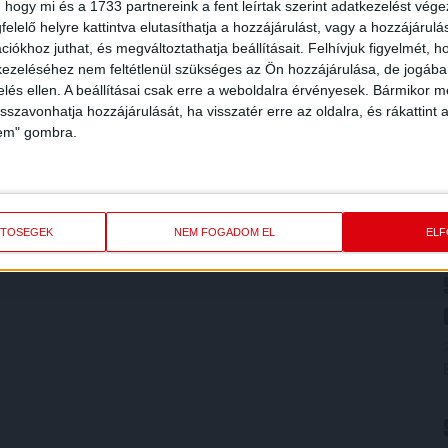
 hogy mi és a 1733 partnereink a fent leírtak szerint adatkezelést vég
elelő helyre kattintva elutasíthatja a hozzájárulást, vagy a hozzájárul
iókhoz juthat, és megváltoztathatja beállításait.
Felhívjuk figyelmét, 
ezeléséhez nem feltétlenül szükséges az Ön hozzájárulása, de jogában 
zelés ellen. A beállításai csak erre a weboldalra érvényesek. Bármikor m
isszavonhatja hozzájárulását, ha visszatér erre az oldalra, és rákattint a
lem" gombra.
ETŐSÉGEK
NEM FOGADOM EL
EL