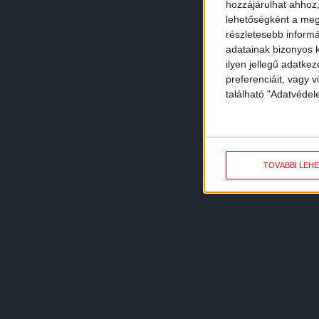
hozzájárulhat ahhoz,
lehetőségként a megf
részletesebb informác
adatainak bizonyos k
ilyen jellegű adatke
preferenciáit, vagy v
található "Adatvéde
TOVÁBBI LEH