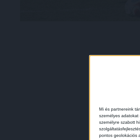
Mi és partnereink tá
személyes adatokat d
személyre szabott h
szolgáltatásfejleszté
pontos geolokációs a