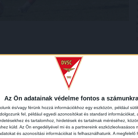
Az Ön adatainak védelme fontos a számunkr
rolunk és/vagy férünk hozzá információkhoz egy eszközön, például süti
olgozunk fel, például egyedi azonosítókat és standard információkat,
irdetésekhez és tartalomhoz, hirdetések és tartalmak méréséhez, kö
shez küld.
Az Ön engedélyével mi és a partnereink eszközleolvasásos m
datokat és azonosítási információkat is felhasználhatunk. A megfelelő h