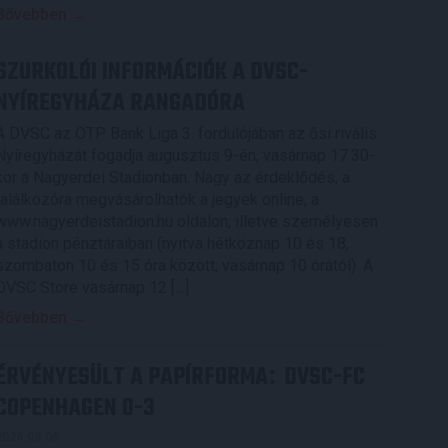
Bővebben →
SZURKOLÓI INFORMÁCIÓK A DVSC-
NYÍREGYHÁZA RANGADÓRA
A DVSC az OTP Bank Liga 3. fordulójában az ősi rivális
Nyíregyházát fogadja augusztus 9-én, vasárnap 17.30-
kor a Nagyerdei Stadionban. Nagy az érdeklődés, a
találkozóra megvásárolhatók a jegyek online, a
www.nagyerdeistadion.hu oldalon, illetve személyesen
a stadion pénztáraiban (nyitva hétköznap 10 és 18,
szombaton 10 és 15 óra között, vasárnap 10 órától). A
DVSC Store vasárnap 12 […]
Bővebben →
ÉRVÉNYESÜLT A PAPÍRFORMA
DVSC-FC
:
COPENHAGEN 0-3
2026.08.06.