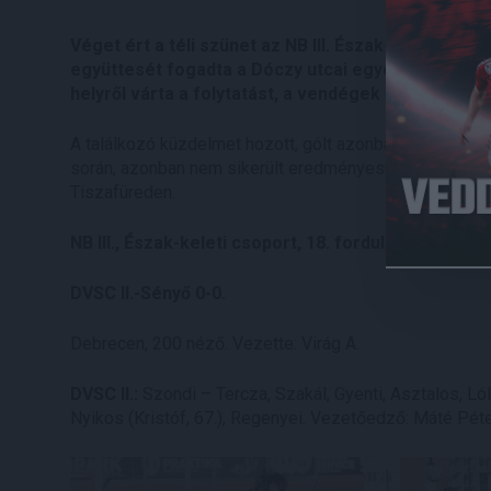
Véget ért a téli szünet az NB III. Észak-keleti csop
együttesét fogadta a Dóczy utcai egyetemi sporttel
helyről várta a folytatást, a vendégek 19 egységge
A találkozó küzdelmet hozott, gólt azonban nem. A mie
során, azonban nem sikerült eredményesnek lenni, igaz,
Tiszafüreden.
NB III., Észak-keleti csoport, 18. forduló.
DVSC II.-Sényő 0-0.
Debrecen, 200 néző. Vezette: Virág A.
DVSC II.:
Szondi – Tercza, Szakál, Gyenti, Asztalos, Lólé 
Nyikos (Kristóf, 67.), Regenyei. Vezetőedző: Máté Péte