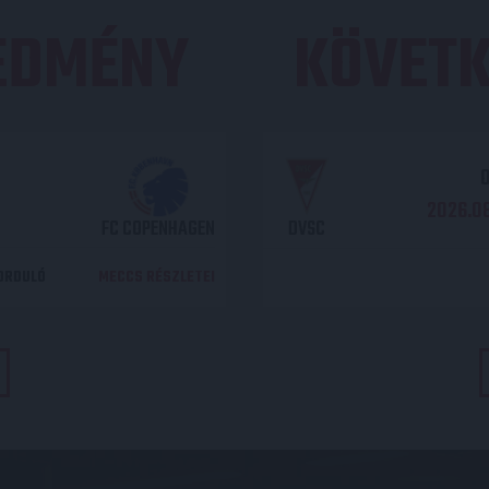
REDMÉNY
KÖVETK
O
2026.08
FC COPENHAGEN
DVSC
DORDULÓ
MECCS RÉSZLETEI