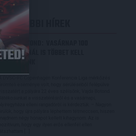
LEGUTÓBBI HÍREK
VAJDA BOTOND
VASÁRNAP 100
:
SZÁZALÉKNÁL IS TÖBBET KELL
BELEADNUNK
2026.08.07.
A DVSC-FC Copenhagen Konferencia Liga mérkőzés
örömteli eseménye volt, hogy sérüléséből felépülve
visszatért a pályára 22 éves szélsőnk, Vajda Botond.
Játékosunkat a visszatérésről és a vasárnapi,
Nyíregyháza elleni rangadóról is kérdeztük. – Nagyon
örülök, hogy újra pályára léphettem tétmeccsen, hiszen
majdnem négy hónapot kellett kihagynom. Az is
pozitívum, hogy egy ilyen erős ellenfél ellen
játszhattam […]