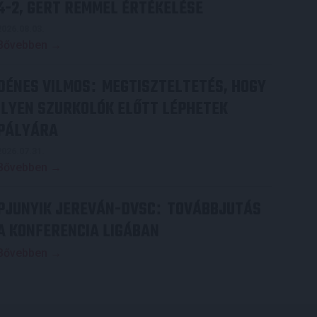
4-2, GERT REMMEL ÉRTÉKELÉSE
2026.08.03.
Bővebben →
DÉNES VILMOS
MEGTISZTELTETÉS, HOGY
:
ILYEN SZURKOLÓK ELŐTT LÉPHETEK
PÁLYÁRA
2026.07.31.
Bővebben →
PJUNYIK JEREVÁN-DVSC
TOVÁBBJUTÁS
:
A KONFERENCIA LIGÁBAN
Bővebben →