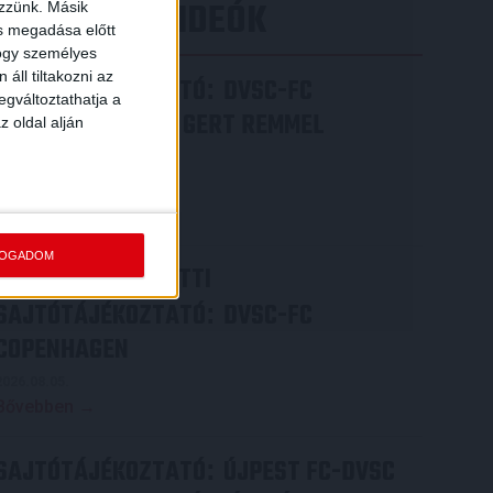
LEGÚJABB VIDEÓK
ezzünk. Másik
ás megadása előtt
hogy személyes
áll tiltakozni az
SAJTÓTÁJÉKOZTATÓ
DVSC-FC
:
egváltoztathatja a
COPENHAGEN 0-3, GERT REMMEL
z oldal alján
ÉRTÉKELÉSE
2026.08.07.
Bővebben →
FOGADOM
VIDEÓ! MECCS ELŐTTI
SAJTÓTÁJÉKOZTATÓ
DVSC-FC
:
COPENHAGEN
2026.08.05.
Bővebben →
SAJTÓTÁJÉKOZTATÓ
ÚJPEST FC-DVSC
: