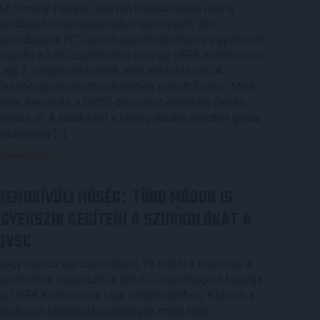
Az örmény Pjunyik Jereván búcsúztatása után a
bombaerős, válogatottakkal teletűzdelt, dán
rekordbajnok FC Copenhagen (Köbenhavn) együttesét
fogadta a Loki csütörtökön este az UEFA Konferencia
Liga 3. selejtezőkörének első mérkőzésén. A
kezdőcsapatban ott volt többek között Szécsi Márk,
Batik Bence és a DVSC-ben most debütáló Dénes
Vilmos is. A találkozót a hőség dacára mindkét gárda
viszonylag […]
Bővebben →
RENDKÍVÜLI HŐSÉG
TÖBB MÓDON IS
:
IGYEKSZIK SEGÍTENI A SZURKOLÓKAT A
DVSC
Nagy meccs vár csütörtökön 19 órától a Lokira és a
szurkolóira, csapatunk a dán FC Copenhagent fogadja
az UEFA Konferencia Liga selejtezőjében. Klubunk a
rendkívüli időjárási körülmények miatt több