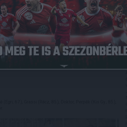
ortjában is, a DVSC II. március elsején, vasárnap a Sényő
epen. A kis Loki remekelt ősszel, 29 ponttal az 5.
l a 12. pozícióból mentek neki a tavaszi idénynek.
nk több jó lehetőséget kínáló támadást vezettek a 90 perc
 nem is kaptak gólt. Folytatás március 8-án, vasárnap
(Egri, 67.), Grassi (Rácz, 85.), Doktor, Perpék (Kis Gy., 85.),
r.