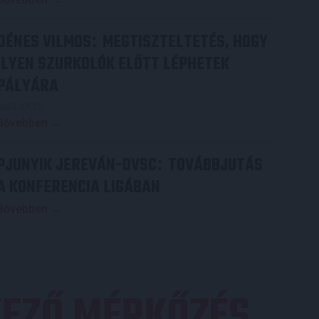
DÉNES VILMOS
MEGTISZTELTETÉS, HOGY
:
ILYEN SZURKOLÓK ELŐTT LÉPHETEK
PÁLYÁRA
2026.07.31.
Bővebben →
PJUNYIK JEREVÁN-DVSC
TOVÁBBJUTÁS
:
A KONFERENCIA LIGÁBAN
Bővebben →
EZŐ MÉRKŐZÉS