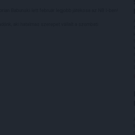
ian Babunski lett február legjobb játékosa az NB I-ben!
madónk, aki hatalmas szerepet vállalt a szombati