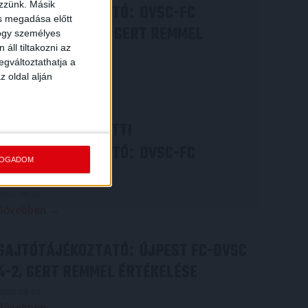
ezzünk. Másik
SAJTÓTÁJÉKOZTATÓ
DVSC-FC
:
ás megadása előtt
COPENHAGEN 0-3, GERT REMMEL
hogy személyes
áll tiltakozni az
ÉRTÉKELÉSE
egváltoztathatja a
2026.08.07.
z oldal alján
Bővebben →
VIDEÓ! MECCS ELŐTTI
SAJTÓTÁJÉKOZTATÓ
DVSC-FC
:
FOGADOM
COPENHAGEN
2026.08.05.
Bővebben →
SAJTÓTÁJÉKOZTATÓ
ÚJPEST FC-DVSC
:
4-2, GERT REMMEL ÉRTÉKELÉSE
2026.08.03.
Bővebben →