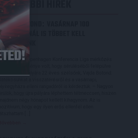
LEGUTÓBBI HÍREK
VAJDA BOTOND
VASÁRNAP 100
:
SZÁZALÉKNÁL IS TÖBBET KELL
BELEADNUNK
2026.08.07.
A DVSC-FC Copenhagen Konferencia Liga mérkőzés
örömteli eseménye volt, hogy sérüléséből felépülve
visszatért a pályára 22 éves szélsőnk, Vajda Botond.
Játékosunkat a visszatérésről és a vasárnapi,
Nyíregyháza elleni rangadóról is kérdeztük. – Nagyon
örülök, hogy újra pályára léphettem tétmeccsen, hiszen
majdnem négy hónapot kellett kihagynom. Az is
pozitívum, hogy egy ilyen erős ellenfél ellen
játszhattam […]
Bővebben →