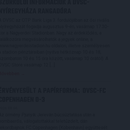
SZURKOLÓI INFORMÁCIÓK A DVSC-
NYÍREGYHÁZA RANGADÓRA
A DVSC az OTP Bank Liga 3. fordulójában az ősi rivális
Nyíregyházát fogadja augusztus 9-én, vasárnap 17.30-
kor a Nagyerdei Stadionban. Nagy az érdeklődés, a
találkozóra megvásárolhatók a jegyek online, a
www.nagyerdeistadion.hu oldalon, illetve személyesen
a stadion pénztáraiban (nyitva hétköznap 10 és 18,
szombaton 10 és 15 óra között, vasárnap 10 órától). A
DVSC Store vasárnap 12 […]
Bővebben →
ÉRVÉNYESÜLT A PAPÍRFORMA
DVSC-FC
:
COPENHAGEN 0-3
2026.08.06.
Az örmény Pjunyik Jereván búcsúztatása után a
bombaerős, válogatottakkal teletűzdelt, dán
rekordbajnok FC Copenhagen (Köbenhavn) együttesét