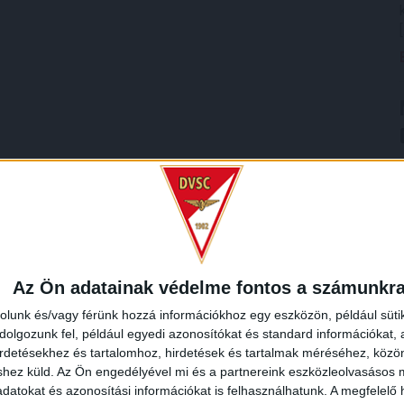
Az Ön adatainak védelme fontos a számunkr
rolunk és/vagy férünk hozzá információkhoz egy eszközön, például süti
olgozunk fel, például egyedi azonosítókat és standard információkat,
irdetésekhez és tartalomhoz, hirdetések és tartalmak méréséhez, kö
shez küld.
Az Ön engedélyével mi és a partnereink eszközleolvasásos m
datokat és azonosítási információkat is felhasználhatunk. A megfelelő h