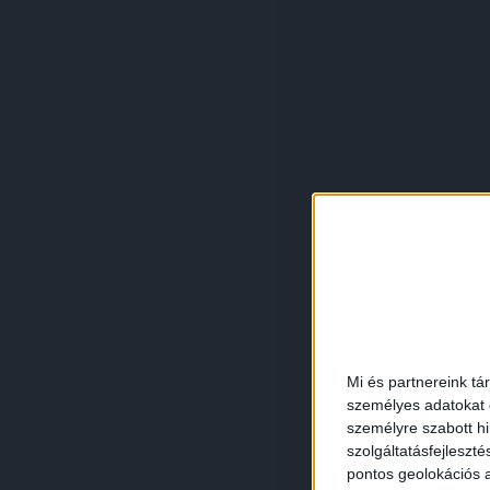
Mi és partnereink tá
személyes adatokat d
személyre szabott h
szolgáltatásfejleszté
pontos geolokációs a