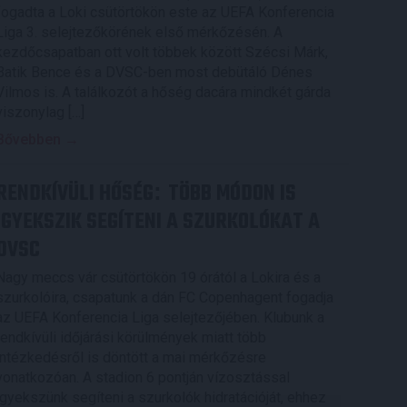
fogadta a Loki csütörtökön este az UEFA Konferencia
Liga 3. selejtezőkörének első mérkőzésén. A
kezdőcsapatban ott volt többek között Szécsi Márk,
Batik Bence és a DVSC-ben most debütáló Dénes
Vilmos is. A találkozót a hőség dacára mindkét gárda
viszonylag […]
Bővebben →
RENDKÍVÜLI HŐSÉG
TÖBB MÓDON IS
:
IGYEKSZIK SEGÍTENI A SZURKOLÓKAT A
DVSC
Nagy meccs vár csütörtökön 19 órától a Lokira és a
szurkolóira, csapatunk a dán FC Copenhagent fogadja
az UEFA Konferencia Liga selejtezőjében. Klubunk a
rendkívüli időjárási körülmények miatt több
intézkedésről is döntött a mai mérkőzésre
vonatkozóan. A stadion 6 pontján vízosztással
igyekszünk segíteni a szurkolók hidratációját, ehhez