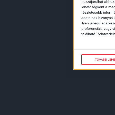
hozzájárulhat ahhoz,
lehetőségként a megf
részletesebb informác
adatainak bizonyos k
ilyen jellegű adatke
preferenciáit, vagy v
található "Adatvéde
TOVÁBBI LEH