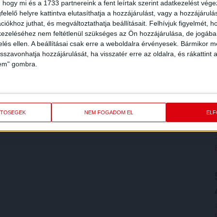
 hogy mi és a 1733 partnereink a fent leírtak szerint adatkezelést vég
elelő helyre kattintva elutasíthatja a hozzájárulást, vagy a hozzájárul
iókhoz juthat, és megváltoztathatja beállításait.
Felhívjuk figyelmét, 
ezeléséhez nem feltétlenül szükséges az Ön hozzájárulása, de jogában 
zelés ellen. A beállításai csak erre a weboldalra érvényesek. Bármikor m
isszavonhatja hozzájárulását, ha visszatér erre az oldalra, és rákattint a
lem" gombra.
ETŐSÉGEK
NEM FOGADOM EL
EL