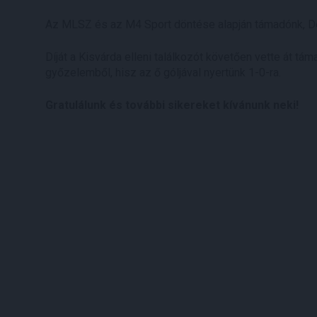
Az MLSZ és az M4 Sport döntése alapján támadónk, Dor
Díját a Kisvárda elleni találkozót követően vette át tá
győzelemből, hisz az ő góljával nyertünk 1-0-ra.
Gratulálunk és további sikereket kívánunk neki!