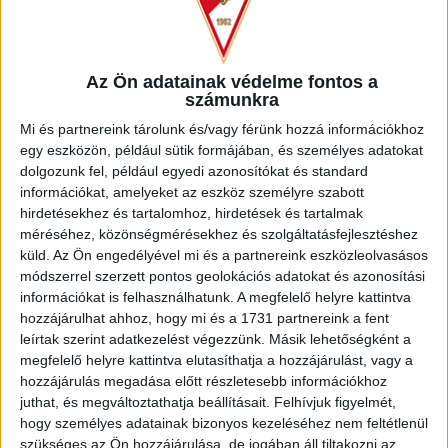
találkoztam –
kezdte első debreceni nyilatkozatát Dorian
Babunski. –
Egy nagyon fontos lépcsőfok a Loki a
karrieremben. A testvérem miatt persze sok meccsét láttam a
Az Ön adatainak védelme fontos a
csapatnak, az eddigi tapasztalataim alapján pedig úgy vélem,
számunkra
gyorsan és könnyen megy majd a beilleszkedés. Az az
Mi és partnereink tárolunk és/vagy férünk hozzá információkhoz
igazság, voltak más külföldi ajánlataim is, de jelenleg a
egy eszközön, például sütik formájában, és személyes adatokat
Debrecen a tökéletes megoldás a fejlődésem szempontjából.
dolgozunk fel, például egyedi azonosítókat és standard
információkat, amelyeket az eszköz személyre szabott
Az eddig szerzett információid alapján mi a véleményed a
hirdetésekhez és tartalomhoz, hirdetések és tartalmak
magyar bajnokságról?
méréséhez, közönségmérésekhez és szolgáltatásfejlesztéshez
küld.
Az Ön engedélyével mi és a partnereink eszközleolvasásos
–
Figyelemmel követtem az idei szezont, és lenyűgöztek az
módszerrel szerzett pontos geolokációs adatokat és azonosítási
infrastrukturális körülmények, illetve az itt futballozó
információkat is felhasználhatunk. A megfelelő helyre kattintva
játékosok tehetsége is említésre méltó. A csapatok
hozzájárulhat ahhoz, hogy mi és a 1731 partnereink a fent
próbálnak minél magasabb szinten futballozni, hogy
leírtak szerint adatkezelést végezzünk. Másik lehetőségként a
megközelítsék a komolyabb európai bajnokságok szintjét.
megfelelő helyre kattintva elutasíthatja a hozzájárulást, vagy a
Versenyképes és kihívást jelentő az NB I, melyben a sok jó
hozzájárulás megadása előtt részletesebb információkhoz
labdarúgónak köszönhetően én is a maximumra törekszem
juthat, és megváltoztathatja beállításait.
Felhívjuk figyelmét,
majd.
hogy személyes adatainak bizonyos kezeléséhez nem feltétlenül
szükséges az Ön hozzájárulása, de jogában áll tiltakozni az