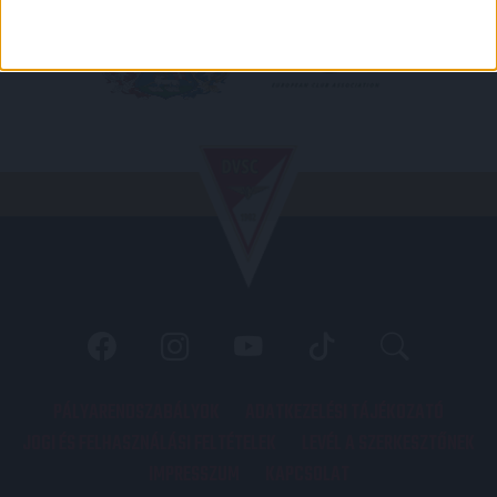
PÁLYARENDSZABÁLYOK
ADATKEZELÉSI TÁJÉKOZATÓ
JOGI ÉS FELHASZNÁLÁSI FELTÉTELEK
LEVÉL A SZERKESZTŐNEK
IMPRESSZUM
KAPCSOLAT