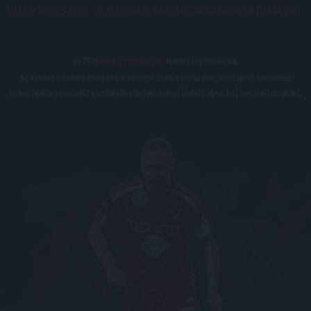
BELSŐ VISSZAÉLÉS-BEJELENTÉSI TÁJÉKOZTATÓ DVSC FUTBALL ZRT.
© 2026
DVSC Futball Zrt.
Minden jog fenntartva.
Az oldalon található írott és képi anyagok csak a forrás megjelölésével, internetes
felhasználás esetén élő hivatkozás elhelyezésével (forrás: dvsc.hu) használhatóak fel.