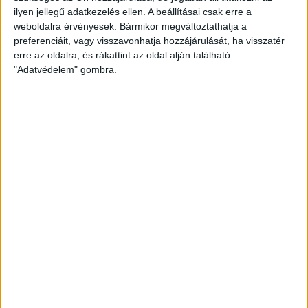
ilyen jellegű adatkezelés ellen. A beállításai csak erre a
weboldalra érvényesek. Bármikor megváltoztathatja a
preferenciáit, vagy visszavonhatja hozzájárulását, ha visszatér
erre az oldalra, és rákattint az oldal alján található
"Adatvédelem" gombra.
Futballista családban nőttél fel, már akkor is minden a foci
körül forgott?
–
Minden. Nagyon jó gyermekkorunk volt, természetesen a
labdarúgással a középpontban. Két évvel fiatalabb vagyok,
mint a tesóm, de figyelem őt, mióta az eszemet tudom, és
boldogan mondhatom, nagyon büszke vagyok rá, mint
játékos, apa, ember. Ő a példaképem és az egyik