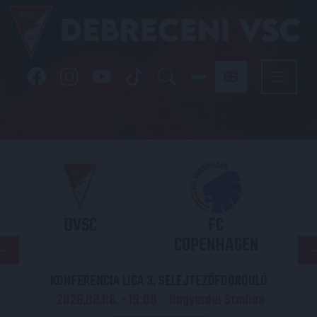
DVSC
FC
COPENHAGEN
KONFERENCIA LIGA 3. SELEJTEZŐFDORDULÓ
2026.08.06. - 19
00
Nagyerdei Stadion
: