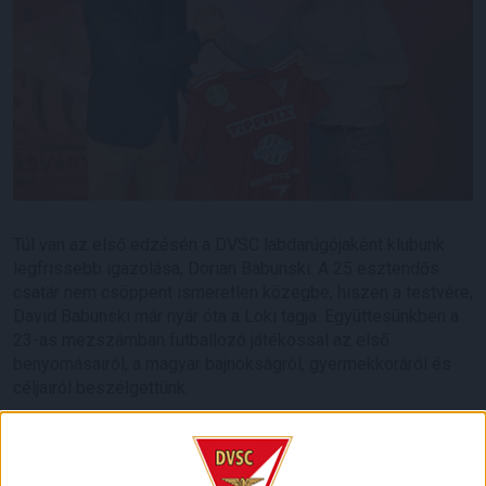
Túl van az első edzésén a DVSC labdarúgójaként klubunk
legfrissebb igazolása, Dorian Babunski. A 25 esztendős
csatár nem csöppent ismeretlen közegbe, hiszen a testvére,
David Babunski már nyár óta a Loki tagja. Együttesünkben a
23-as mezszámban futballozó játékossal az első
benyomásairól, a magyar bajnokságról, gyermekkoráról és
céljairól beszélgettünk.
–
Mióta megkeresett a DVSC, érzem, hogy egy nagy klub,
kiváló lehetőségekkel. A pallagi edzőközpont és a Nagyerdei
Stadion is fantasztikus, emellett mindenki profi, akivel eddig