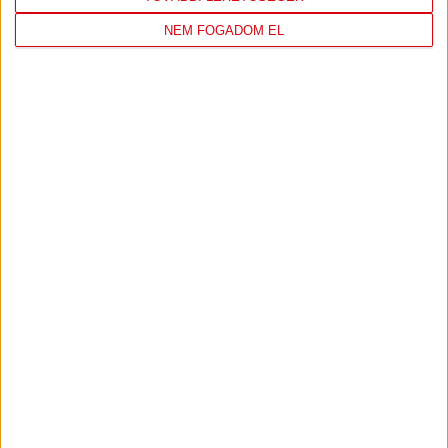
NEM FOGADOM EL
DVSC
FC
COPENHAGEN
19
:
00
2026-08-
KONFERENCIA LIGA 3.
MECCS
06 19:00
SELEJTEZŐFDORDULÓ
RÉSZLETEI
TOVÁBBI EREDMÉNYEK