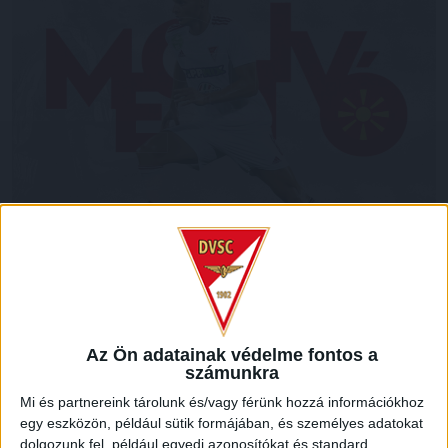
Az Ön adatainak védelme fontos a
Behívták az északmacedón nemzeti csapatba a DVSC 26
számunkra
éves csatárát, Dorian Babunskit.
Mi és partnereink tárolunk és/vagy férünk hozzá információkhoz
egy eszközön, például sütik formájában, és személyes adatokat
A mostani pontvadászatban eddig 2 gólt szerző támadó a
dolgozunk fel, például egyedi azonosítókat és standard