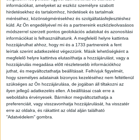
szeptember 23-i, Georgia elleni, illetve a szeptember 26-i,
információkat, amelyeket az eszköz személyre szabott
Bulgária elleni Nemzetek Ligája-találkozóra kapott
hirdetésekhez és tartalomhoz, hirdetések és tartalmak
meghívást.
méréséhez, közönségmérésekhez és szolgáltatásfejlesztéshez
küld.
Az Ön engedélyével mi és a partnereink eszközleolvasásos
A jelenleg 3-szoros válogatott Dorian Babunskinak sok
módszerrel szerzett pontos geolokációs adatokat és azonosítási
sikert kívánunk a nemzetközi szerepléshez!
információkat is felhasználhatunk. A megfelelő helyre kattintva
hozzájárulhat ahhoz, hogy mi és a 1733 partnereink a fent
LEGUTÓBBI HÍREK
leírtak szerint adatkezelést végezzünk. Másik lehetőségként a
megfelelő helyre kattintva elutasíthatja a hozzájárulást, vagy a
hozzájárulás megadása előtt részletesebb információkhoz
juthat, és megváltoztathatja beállításait.
Felhívjuk figyelmét,
VAJDA BOTOND
VASÁRNAP 100
:
hogy személyes adatainak bizonyos kezeléséhez nem feltétlenül
SZÁZALÉKNÁL IS TÖBBET KELL BELEADNUNK
szükséges az Ön hozzájárulása, de jogában áll tiltakozni az
ilyen jellegű adatkezelés ellen. A beállításai csak erre a
2026.08.07.
weboldalra érvényesek. Bármikor megváltoztathatja a
A DVSC-FC Copenhagen Konferencia Liga mérkőzés
preferenciáit, vagy visszavonhatja hozzájárulását, ha visszatér
örömteli eseménye volt, hogy sérüléséből felépülve
erre az oldalra, és rákattint az oldal alján található
visszatért a pályára 22 éves szélsőnk, Vajda Botond.
"Adatvédelem" gombra.
Játékosunkat a visszatérésről és a vasárnapi, Nyíregyháza
elleni rangadóról is kérdeztük. – Nagyon örülök, hogy újra
pályára léphettem tétmeccsen, hiszen majdnem négy