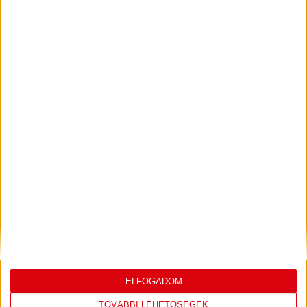
DÉNES VILMOS
MEGTISZTELTETÉS, HOGY
:
ILYEN SZURKOLÓK ELŐTT LÉPHETEK PÁLYÁRA
2026.07.31.
Bővebben →
PJUNYIK JEREVÁN-DVSC
TOVÁBBJUTÁS A
:
KONFERENCIA LIGÁBAN
Bővebben →
LEGUTÓBBI EREDMÉNY
ELFOGADOM
TOVÁBBI LEHETŐSÉGEK