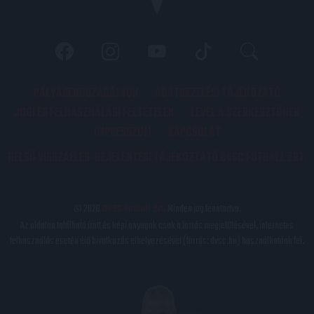
PÁLYARENDSZABÁLYOK
ADATKEZELÉSI TÁJÉKOZATÓ
JOGI ÉS FELHASZNÁLÁSI FELTÉTELEK
LEVÉL A SZERKESZTŐNEK
IMPRESSZUM
KAPCSOLAT
BELSŐ VISSZAÉLÉS-BEJELENTÉSI TÁJÉKOZTATÓ DVSC FUTBALL ZRT.
© 2026
DVSC Futball Zrt.
Minden jog fenntartva.
Az oldalon található írott és képi anyagok csak a forrás megjelölésével, internetes
felhasználás esetén élő hivatkozás elhelyezésével (forrás: dvsc.hu) használhatóak fel.