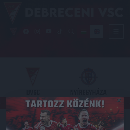
DVSC
NYÍREGYHÁZA
×
SPARTACUS
OTP BANK LIGA 3. FORDULÓ
2026.08.09. - 17
30
Nagyerdei Stadion
: