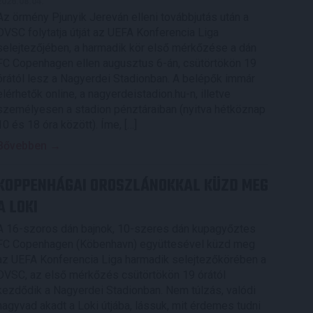
2026.08.04.
Az örmény Pjunyik Jereván elleni továbbjutás után a
DVSC folytatja útját az UEFA Konferencia Liga
selejtezőjében, a harmadik kör első mérkőzése a dán
FC Copenhagen ellen augusztus 6-án, csütörtökön 19
órától lesz a Nagyerdei Stadionban. A belépők immár
elérhetők online, a nagyerdeistadion.hu-n, illetve
személyesen a stadion pénztáraiban (nyitva hétköznap
10 és 18 óra között). Íme, […]
Bővebben →
KOPPENHÁGAI OROSZLÁNOKKAL KÜZD MEG
A LOKI
A 16-szoros dán bajnok, 10-szeres dán kupagyőztes
FC Copenhagen (Köbenhavn) együttesével küzd meg
az UEFA Konferencia Liga harmadik selejtezőkörében a
DVSC, az első mérkőzés csütörtökön 19 órától
kezdődik a Nagyerdei Stadionban. Nem túlzás, valódi
nagyvad akadt a Loki útjába, lássuk, mit érdemes tudni