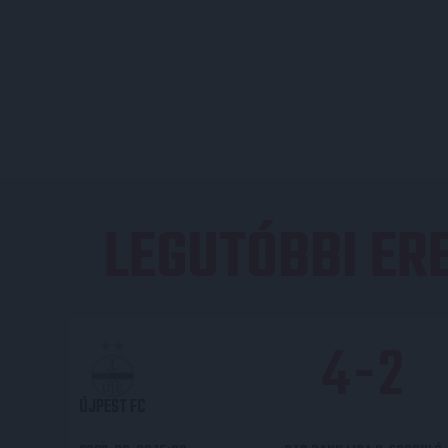
LEGUTÓBBI E
4
-
2
ÚJPEST FC