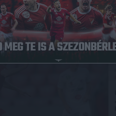
t az észak-macedón nemzeti együtteshez, ahol szintén
d hazája válogatottja rendelkezésére állni.
tovább, hogy minél előbb pályára tudjon lépni.