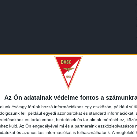
Az Ön adatainak védelme fontos a számunkr
rolunk és/vagy férünk hozzá információkhoz egy eszközön, például süti
olgozunk fel, például egyedi azonosítókat és standard információkat,
irdetésekhez és tartalomhoz, hirdetések és tartalmak méréséhez, kö
shez küld.
Az Ön engedélyével mi és a partnereink eszközleolvasásos m
datokat és azonosítási információkat is felhasználhatunk. A megfelelő h