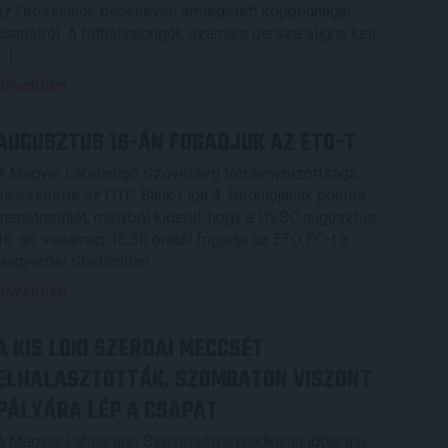
az Oroszlánok becenéven emlegetett koppenhágai
csapatról. A futballrajongók számára persze aligha kell
[…]
Bővebben →
AUGUSZTUS 16-ÁN FOGADJUK AZ ETO-T
A Magyar Labdarúgó Szövetség Versenybizottsága
elkészítette az OTP Bank Liga 4. fordulójának pontos
menetrendjét, melyből kiderül, hogy a DVSC augusztus
16-án, vasárnap 16.30 órától fogadja az ETO FC-t a
Nagyerdei Stadionban.
Bővebben →
A KIS LOKI SZERDAI MECCSÉT
ELHALASZTOTTÁK, SZOMBATON VISZONT
PÁLYÁRA LÉP A CSAPAT
A Magyar Labdarúgó Szövetség a rendkívüli időjárási