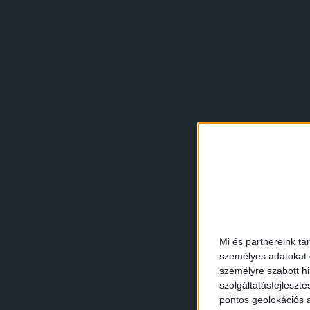
Mi és partnereink tá
személyes adatokat d
személyre szabott h
szolgáltatásfejleszté
pontos geolokációs a