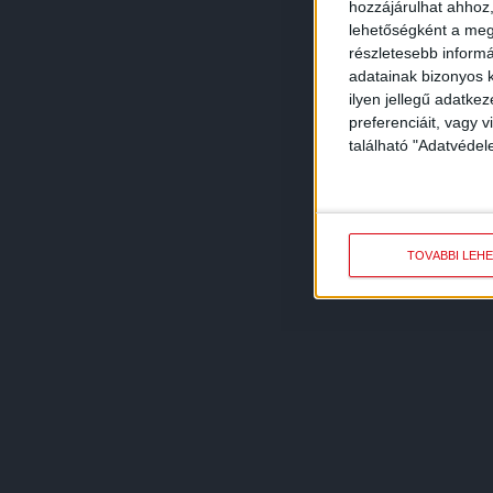
hozzájárulhat ahhoz,
lehetőségként a megf
részletesebb informác
adatainak bizonyos k
ilyen jellegű adatke
preferenciáit, vagy v
található "Adatvéde
TOVÁBBI LEH