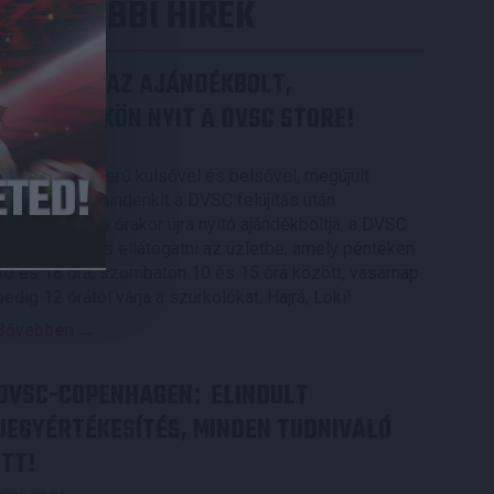
LEGUTÓBBI HÍREK
MEGÚJULT AZ AJÁNDÉKBOLT,
CSÜTÖRTÖKÖN NYIT A DVSC STORE!
2026.08.05.
Ízléses, korszerű külsővel és belsővel, megújult
kínálattal vár mindenkit a DVSC felújítás után
csütörtökön 16 órakor újra nyitó ajándékboltja, a DVSC
Store. Érdemes ellátogatni az üzletbe, amely pénteken
10 és 18 óra, szombaton 10 és 15 óra között, vasárnap
pedig 12 órától várja a szurkolókat. Hajrá, Loki!
Bővebben →
DVSC-COPENHAGEN
ELINDULT
:
JEGYÉRTÉKESÍTÉS, MINDEN TUDNIVALÓ
ITT!