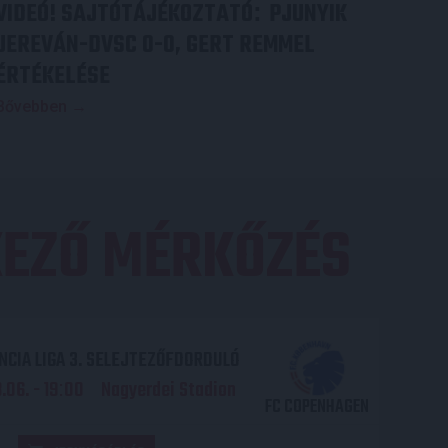
VIDEÓ! SAJTÓTÁJÉKOZTATÓ
PJUNYIK
:
JEREVÁN-DVSC 0-0, GERT REMMEL
ÉRTÉKELÉSE
Bővebben →
EZŐ MÉRKŐZÉS
CIA LIGA 3. SELEJTEZŐFDORDULÓ
06. - 19
00
Nagyerdei Stadion
:
FC COPENHAGEN