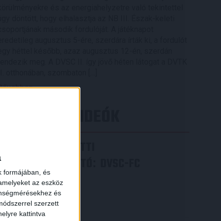
körülményekre és az energiahelyzetre való tekintettel
úgy döntött, hogy elhalasztja az NB III. Észak-keleti
csoportjának második fordulóját. A játéknapot
eredetileg augusztus 5-ére, szerdára írták ki, a fordulót
egy héttel később, azaz augusztus 12-én, szerdán
rendezik meg. A DVSC II. így jövő héten látogat a DVTK
II. otthonában, szombaton […]
Bővebben →
LEGÚJABB VIDEÓK
VIDEÓ! MECCS ELŐTTI
a
SAJTÓTÁJÉKOZTATÓ
DVSC-FC
:
k formájában, és
COPENHAGEN
 amelyeket az eszköz
zönségmérésekhez és
2026.08.05.
ódszerrel szerzett
Bővebben →
elyre kattintva