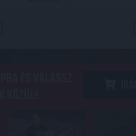
MECCS RÉSZLETEI
PBA ÉS VÁLASSZ
IRÁ
K KÖZÜL!