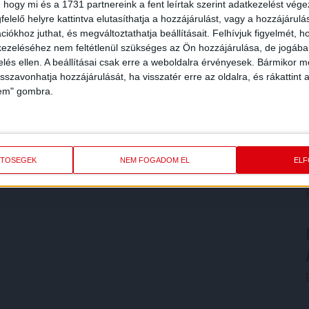
 hogy mi és a 1731 partnereink a fent leírtak szerint adatkezelést vég
elelő helyre kattintva elutasíthatja a hozzájárulást, vagy a hozzájárul
iókhoz juthat, és megváltoztathatja beállításait.
Felhívjuk figyelmét, 
ezeléséhez nem feltétlenül szükséges az Ön hozzájárulása, de jogában 
zelés ellen. A beállításai csak erre a weboldalra érvényesek. Bármikor m
isszavonhatja hozzájárulását, ha visszatér erre az oldalra, és rákattint a
lem" gombra.
ETŐSÉGEK
NEM FOGADOM EL
EL