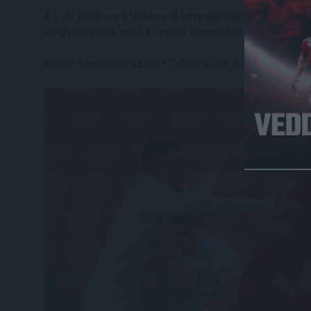
A Loki játékosa a találkozót követően ugyan elutazot
megvizsgálták, ám a közelítő izomsérülése miatt nem tu
Dorian Babunski hazatért Debrecenbe, és itthon készül 