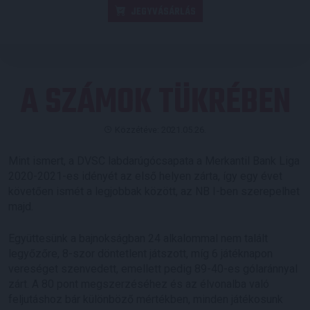
JEGYVÁSÁRLÁS
A SZÁMOK TÜKRÉBEN
Közzétéve: 2021.05.26.
Mint ismert, a DVSC labdarúgócsapata a Merkantil Bank Liga
2020-2021-es idényét az első helyen zárta, így egy évet
követően ismét a legjobbak között, az NB I-ben szerepelhet
majd.
Együttesünk a bajnokságban 24 alkalommal nem talált
legyőzőre, 8-szor döntetlent játszott, míg 6 játéknapon
vereséget szenvedett, emellett pedig 89-40-es gólaránnyal
zárt. A 80 pont megszerzéséhez és az élvonalba való
feljutáshoz bár különböző mértékben, minden játékosunk