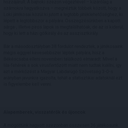
hozzájárult. A bajnoki szezon végeztével – kizárólag a
számokra hagyatkozva – megnéztük többek között, hogy a
Loki játékosai közül ki jutott a legtöbb játéklehetőséghez, ki
lépett a legtöbbször a pályára. Összegzésünkben a kapott
sárga-, illetve piros lapok is megtalálhatóak, de az is kiderül,
hogy ki lett a házi gólkirály és az asszisztkirály.
Bár a másodosztályban 38 fordulót rendeztek, a játékosaink
mégis eggyel kevesebbszer léptek pályára, hisz a
Békéscsaba elleni novemberi találkozó elmaradt. Mivel a
lila-fehérek a sok vírusfertőzött miatt nem tudtak kiállni, így
azt a mérkőzést a Magyar Labdarúgó Szövetség 3-0-s
arányban javunkra igazolta, tehát a statisztikai adatoknál ezt
is figyelembe kell venni.
Alapemberek, visszatérők és újoncok
A mögöttünk hagyott szezonban összesen 36 játékosunk