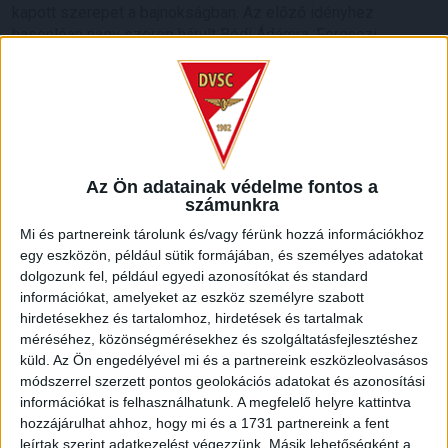
kapott szerepet a bajnokságban. Az előző idényhez
hasonlóan nagy szerep hárult Bódi Ádámra, Ferenczi
Jánosra, Pávkovics Bencére és Kinyik Ákosra egyaránt.
Sokak örömére Sós Bence, Varga József, Korhut Mihály és
Dzsudzsák Balázs hazatért nevelőegyesületéhez, Poór
Patrik, Tischler Patrik, Zöldesi Illés, Gróf Dávid, Ugrai Roland
és Kalafat Álmos személyében pedig új Loki-játékosokat
ismerhettek meg a szurkolók.
Az Ön adatainak védelme fontos a
számunkra
A jövőre nézve jó hír, hogy Sárosi Norbert, Lakatos Benjámin,
Füzfői Márk, Bényei Ágoston, Sármány Kristóf, Balla Mátyás,
Mi és partnereink tárolunk és/vagy férünk hozzá információkhoz
Szabó Árpád, Kenderesi Dávid, Talpalló Norbert, valamint
egy eszközön, például sütik formájában, és személyes adatokat
dolgozunk fel, például egyedi azonosítókat és standard
Bárány Donát személyében 10 fiatal, saját nevelésű
információkat, amelyeket az eszköz személyre szabott
labdarúgónk mutatkozott be az első csapatban. Az ifjú
hirdetésekhez és tartalomhoz, hirdetések és tartalmak
futballisták közül a zárófordulóban két gólt is szerző Baráth
méréséhez, közönségmérésekhez és szolgáltatásfejlesztéshez
Péter már egyre több szóhoz jutott, de csapatunkba a
küld.
Az Ön engedélyével mi és a partnereink eszközleolvasásos
kölcsönből visszatérő Bévárdi Zsombor-Pintér Ádám duó is
módszerrel szerzett pontos geolokációs adatokat és azonosítási
jól beépült.
információkat is felhasználhatunk. A megfelelő helyre kattintva
hozzájárulhat ahhoz, hogy mi és a 1731 partnereink a fent
leírtak szerint adatkezelést végezzünk. Másik lehetőségként a