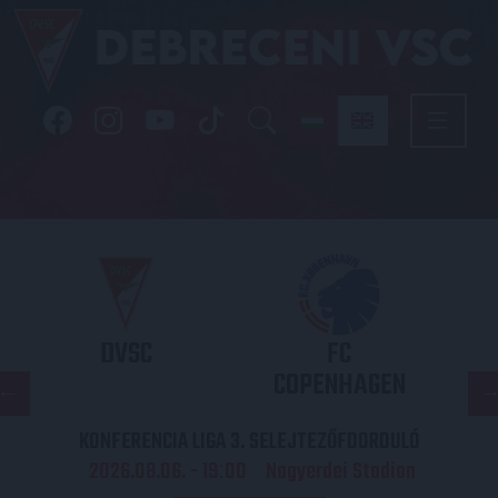
DVSC
FC
COPENHAGEN
KONFERENCIA LIGA 3. SELEJTEZŐFDORDULÓ
2026.08.06. - 19
00
Nagyerdei Stadion
: