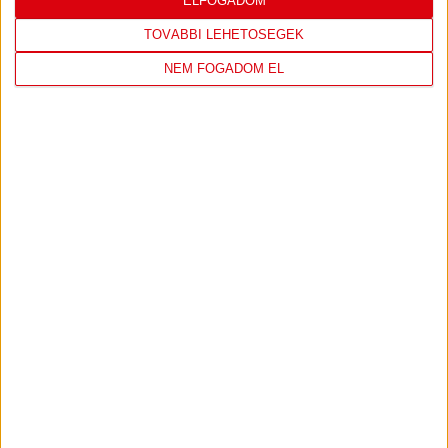
ELFOGADOM
LEGÚJABB VIDEÓK
TOVÁBBI LEHETŐSÉGEK
NEM FOGADOM EL
VIDEÓ! MECCS ELŐTTI SAJTÓTÁJÉKOZTATÓ
:
DVSC-FC COPENHAGEN
2026.08.05.
Bővebben →
SAJTÓTÁJÉKOZTATÓ
ÚJPEST FC-DVSC 4-2,
:
GERT REMMEL ÉRTÉKELÉSE
2026.08.03.
Bővebben →
DÉNES VILMOS
MEGTISZTELTETÉS, HOGY
:
ILYEN SZURKOLÓK ELŐTT LÉPHETEK PÁLYÁRA
2026.07.31.