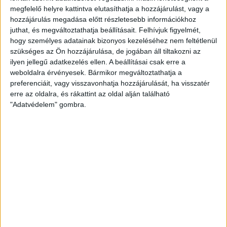
megfelelő helyre kattintva elutasíthatja a hozzájárulást, vagy a
A leggyakoribb eredmény
hozzájárulás megadása előtt részletesebb információkhoz
juthat, és megváltoztathatja beállításait.
Felhívjuk figyelmét,
hogy személyes adatainak bizonyos kezeléséhez nem feltétlenül
A mérkőzések végeredményét megvizsgálva a DVSC
szükséges az Ön hozzájárulása, de jogában áll tiltakozni az
négyszer 3-0-s sikert aratott a Nagyerdei Stadionban (de a
ilyen jellegű adatkezelés ellen. A beállításai csak erre a
Békéscsaba elleni hazai találkozót is 3-0-val írták jóvá), míg
weboldalra érvényesek. Bármikor megváltoztathatja a
idegenben ötször született 1-1-es döntetlen.
preferenciáit, vagy visszavonhatja hozzájárulását, ha visszatér
erre az oldalra, és rákattint az oldal alján található
A legtöbb mérkőzés
"Adatvédelem" gombra.
A hosszú idényben egyik labdarúgónk sem szerepelt
minden bajnokin, mert hol eltiltás, hol sérülés miatt
kényszerültek kihagyni meccseket, de néha a betegség is
közbeszólt. Azonban kiemelendő, hogy
Bódi Ádám
csupán
a 28. fordulóban, a Kaposvár elleni hazai mérkőzésen nem
lépett a játéktérre. A 27-es mezszámú futballista az előző
évekhez képest most is alapemberünk volt, hisz 35
alkalommal kezdőként számolt vele a szakmai stáb, míg
egyszer, a Dorog elleni idegenbeli meccsen csereként állt
be.