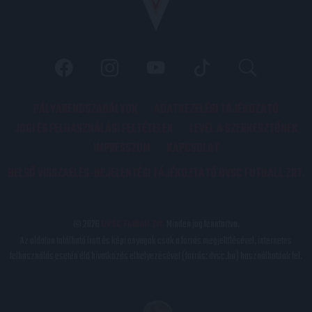
PÁLYARENDSZABÁLYOK
ADATKEZELÉSI TÁJÉKOZATÓ
JOGI ÉS FELHASZNÁLÁSI FELTÉTELEK
LEVÉL A SZERKESZTŐNEK
IMPRESSZUM
KAPCSOLAT
BELSŐ VISSZAÉLÉS-BEJELENTÉSI TÁJÉKOZTATÓ DVSC FUTBALL ZRT.
© 2026
DVSC Futball Zrt.
Minden jog fenntartva.
Az oldalon található írott és képi anyagok csak a forrás megjelölésével, internetes
felhasználás esetén élő hivatkozás elhelyezésével (forrás: dvsc.hu) használhatóak fel.