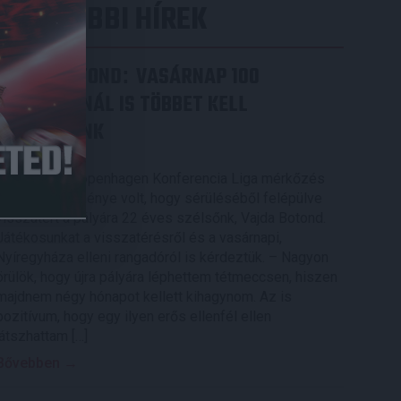
LEGUTÓBBI HÍREK
VAJDA BOTOND
VASÁRNAP 100
:
SZÁZALÉKNÁL IS TÖBBET KELL
BELEADNUNK
2026.08.07.
A DVSC-FC Copenhagen Konferencia Liga mérkőzés
örömteli eseménye volt, hogy sérüléséből felépülve
visszatért a pályára 22 éves szélsőnk, Vajda Botond.
Játékosunkat a visszatérésről és a vasárnapi,
Nyíregyháza elleni rangadóról is kérdeztük. – Nagyon
örülök, hogy újra pályára léphettem tétmeccsen, hiszen
majdnem négy hónapot kellett kihagynom. Az is
pozitívum, hogy egy ilyen erős ellenfél ellen
játszhattam […]
Bővebben →