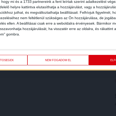
 hogy mi és a 1733 partnereink a fent leírtak szerint adatkezelést vég
elelő helyre kattintva elutasíthatja a hozzájárulást, vagy a hozzájárul
iókhoz juthat, és megváltoztathatja beállításait.
Felhívjuk figyelmét, 
ezeléséhez nem feltétlenül szükséges az Ön hozzájárulása, de jogában 
zelés ellen. A beállításai csak erre a weboldalra érvényesek. Bármikor m
isszavonhatja hozzájárulását, ha visszatér erre az oldalra, és rákattint a
lem" gombra.
ETŐSÉGEK
NEM FOGADOM EL
EL