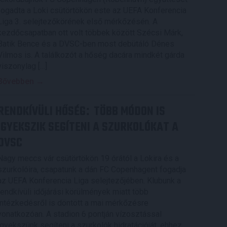
fogadta a Loki csütörtökön este az UEFA Konferencia
Liga 3. selejtezőkörének első mérkőzésén. A
kezdőcsapatban ott volt többek között Szécsi Márk,
Batik Bence és a DVSC-ben most debütáló Dénes
Vilmos is. A találkozót a hőség dacára mindkét gárda
viszonylag […]
Bővebben →
RENDKÍVÜLI HŐSÉG
TÖBB MÓDON IS
:
IGYEKSZIK SEGÍTENI A SZURKOLÓKAT A
DVSC
Nagy meccs vár csütörtökön 19 órától a Lokira és a
szurkolóira, csapatunk a dán FC Copenhagent fogadja
az UEFA Konferencia Liga selejtezőjében. Klubunk a
rendkívüli időjárási körülmények miatt több
intézkedésről is döntött a mai mérkőzésre
vonatkozóan. A stadion 6 pontján vízosztással
igyekszünk segíteni a szurkolók hidratációját, ehhez