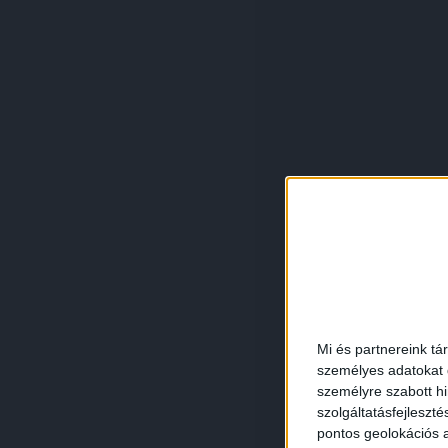
Mi és partnereink tá
személyes adatokat d
személyre szabott h
szolgáltatásfejleszté
pontos geolokációs a