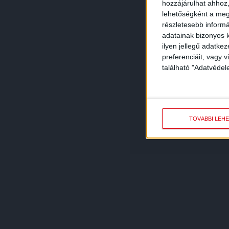
hozzájárulhat ahhoz,
lehetőségként a megf
részletesebb informác
adatainak bizonyos k
ilyen jellegű adatke
preferenciáit, vagy v
található "Adatvéde
TOVÁBBI LEH