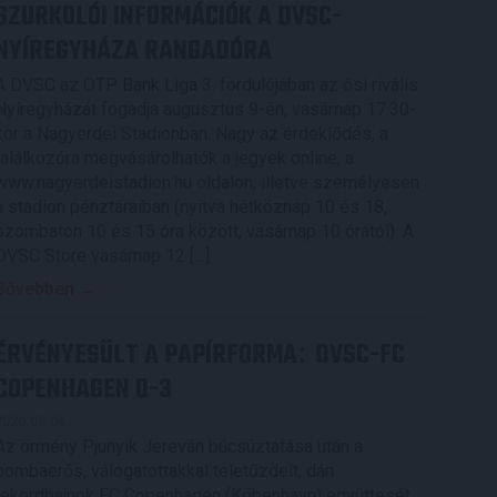
SZURKOLÓI INFORMÁCIÓK A DVSC-
NYÍREGYHÁZA RANGADÓRA
A DVSC az OTP Bank Liga 3. fordulójában az ősi rivális
Nyíregyházát fogadja augusztus 9-én, vasárnap 17.30-
kor a Nagyerdei Stadionban. Nagy az érdeklődés, a
találkozóra megvásárolhatók a jegyek online, a
www.nagyerdeistadion.hu oldalon, illetve személyesen
a stadion pénztáraiban (nyitva hétköznap 10 és 18,
szombaton 10 és 15 óra között, vasárnap 10 órától). A
DVSC Store vasárnap 12 […]
Bővebben →
ÉRVÉNYESÜLT A PAPÍRFORMA
DVSC-FC
:
COPENHAGEN 0-3
2026.08.06.
Az örmény Pjunyik Jereván búcsúztatása után a
bombaerős, válogatottakkal teletűzdelt, dán
rekordbajnok FC Copenhagen (Köbenhavn) együttesét