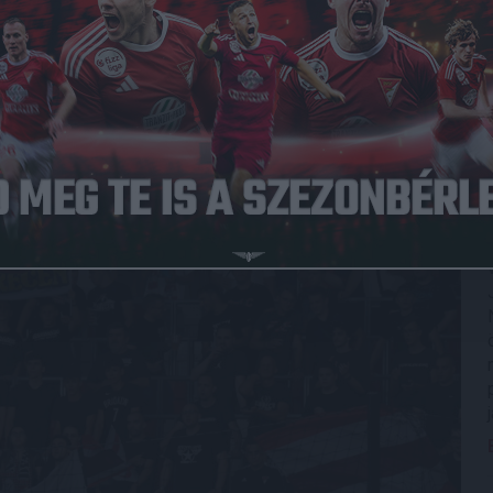
int 10 ezer néző várható a jegyeladások alapján, ennek
érkőzés után. Ha nem lesz hosszabbítás, a CAF villamos
erces várakozást követően 23:30-kor indul. A jármű és a
ntos tudni, hogy a menetrend szerinti utolsó járat 23 óra
különjárat díjmentes, a menetrend szerinti járatokkal 18
oknak megfelelően ingyenesen lehet utazni.