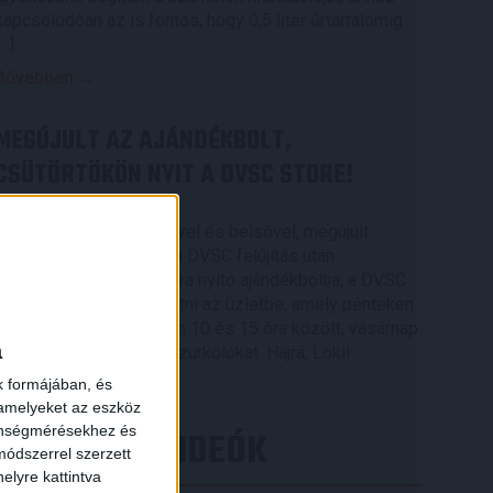
kapcsolódóan az is fontos, hogy 0,5 liter űrtartalomig
[…]
Bővebben →
MEGÚJULT AZ AJÁNDÉKBOLT,
CSÜTÖRTÖKÖN NYIT A DVSC STORE!
2026.08.05.
Ízléses, korszerű külsővel és belsővel, megújult
kínálattal vár mindenkit a DVSC felújítás után
csütörtökön 16 órakor újra nyitó ajándékboltja, a DVSC
Store. Érdemes ellátogatni az üzletbe, amely pénteken
10 és 18 óra, szombaton 10 és 15 óra között, vasárnap
a
pedig 12 órától várja a szurkolókat. Hajrá, Loki!
k formájában, és
Bővebben →
 amelyeket az eszköz
zönségmérésekhez és
LEGÚJABB VIDEÓK
ódszerrel szerzett
elyre kattintva