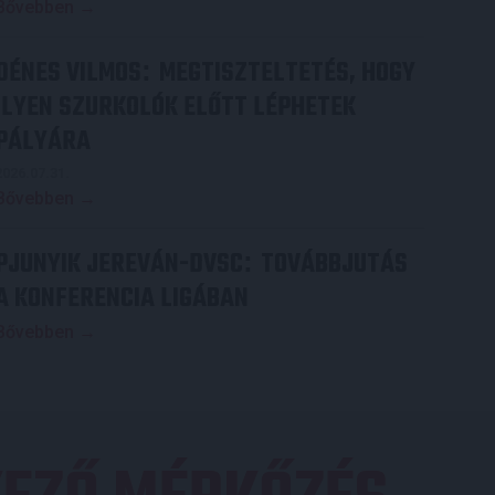
Bővebben →
DÉNES VILMOS
MEGTISZTELTETÉS, HOGY
:
ILYEN SZURKOLÓK ELŐTT LÉPHETEK
PÁLYÁRA
2026.07.31.
Bővebben →
PJUNYIK JEREVÁN-DVSC
TOVÁBBJUTÁS
:
A KONFERENCIA LIGÁBAN
Bővebben →