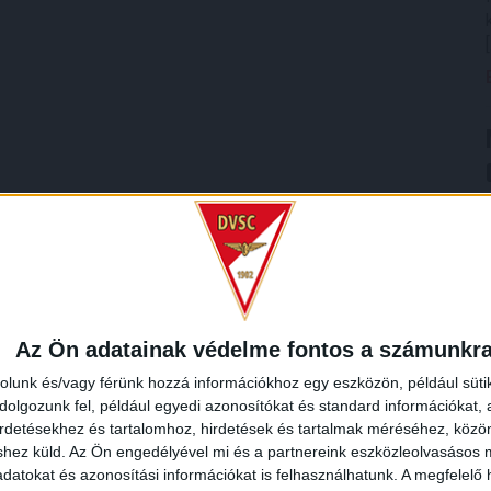
Az Ön adatainak védelme fontos a számunkr
rolunk és/vagy férünk hozzá információkhoz egy eszközön, például süti
olgozunk fel, például egyedi azonosítókat és standard információkat,
irdetésekhez és tartalomhoz, hirdetések és tartalmak méréséhez, kö
shez küld.
Az Ön engedélyével mi és a partnereink eszközleolvasásos m
datokat és azonosítási információkat is felhasználhatunk. A megfelelő h