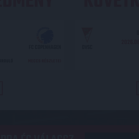
REDMÉNY
KÖVETK
O
2026.08
FC COPENHAGEN
DVSC
DORDULÓ
MECCS RÉSZLETEI