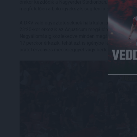
órakor kezdődik a Nagyerdei Stadionban. Jóval több, m
megfelelően a Loki igyekszik segíteni a szurkolóit.
A DKV való egyeztetéseknek hála különjárat indul a m
23:20-kor érkezik az Aquaticum megállóhelyre, és 10 p
Nagyállomásig közlekedve minden megállóban megáll. Fo
17 perckor érkezik, tehát azt is igénybe lehet venni. A 
órától érvényes meccsjeggyel vagy bérlettel a szokás