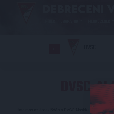
HÍREK
CSAPATOK
MÉRKŐZÉSEK
DVSC
DVSC-AL
Hatalmas az érdeklődés a DVSC Alashkert elleni UEFA 