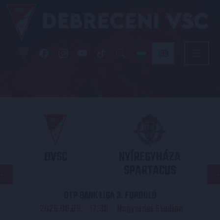
DVSC
NYÍREGYHÁZA
SPARTACUS
OTP BANK LIGA 3. FORDULÓ
2026.08.09. - 17
30
Nagyerdei Stadion
: