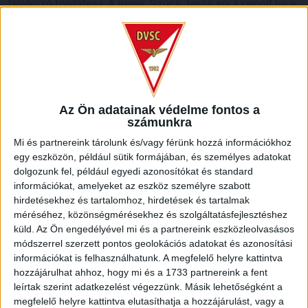
találkozó folytatása. A tréner, Szűcs János így számolt be a
történtekről: –
A meccs előtti este Győrben vacsoráztunk,
aztán hajnalra a játékosoknál és a szakmai stábnál is
rosszullét, hasmenés jelentkezett. A gyerekek alig aludtak.
Ezzel együtt kiálltunk a találkozóra, azonban az első
félidőben többen is jelezték, hogy rosszul vannak, volt, hogy
7-en voltunk a pályán. A szünetben a játékvezetővel és
Az Ön adatainak védelme fontos a
Kerekes Zsombor kollégámmal arra jutottunk, hogy ilyen
számunkra
körülmények között nincs értelme a folytatásnak. Sajnáljuk,
hogy így alakult, de első az egészség
– nyilatkozta Szűcs
Mi és partnereink tárolunk és/vagy férünk hozzá információkhoz
János.
egy eszközön, például sütik formájában, és személyes adatokat
dolgozunk fel, például egyedi azonosítókat és standard
információkat, amelyeket az eszköz személyre szabott
Az U17-esek sorozatban második győzelmüket aratták,
hirdetésekhez és tartalomhoz, hirdetések és tartalmak
Sándor Csaba edző együttese a második félidőben döntötte
méréséhez, közönségmérésekhez és szolgáltatásfejlesztéshez
el a maga javára az összecsapást az ETO stadionban. Az
küld.
Az Ön engedélyével mi és a partnereink eszközleolvasásos
edző szerint teljesen megérdemelt debreceni siker
módszerrel szerzett pontos geolokációs adatokat és azonosítási
született. – S
ok hiányzónk volt, ennek ellenére úgy kezdtük a
információkat is felhasználhatunk. A megfelelő helyre kattintva
találkozót, ahogy elterveztük. Több lehetőségünk is volt, de
hozzájárulhat ahhoz, hogy mi és a 1733 partnereink a fent
közben nekünk is akadtak problémáink. A gárda mentálisan
leírtak szerint adatkezelést végezzünk. Másik lehetőségként a
erősnek bizonyult, kezdünk összeállni csapatként. Sajnálom,
megfelelő helyre kattintva elutasíthatja a hozzájárulást, vagy a
hogy kényszerszünet következik, de ezt el kell fogadnunk
–