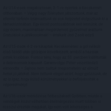
Az U14-esek magabiztosan, 3-1-re nyertek a Kecskemét
otthonában. –
Végig nagy fölényben játszottunk, már az
ellenfél térfelén letámadtunk és sok helyzetet dolgoztunk ki a
támadózónában. Egy kicsit pontosabbnak kell lennünk, de
úgy érzem, maximálisan megérdemelt győzelmet arattunk.
Gratulálok a játékosoknak!
– értékelt Joó Zsolt edző.
Az U15-ösök 4-2-re kikaptak Kecskeméten: a gól nélküli
első félidő után gólzápor következett, amiből a hazaiak
jöttek ki jobban. Fontos tény, hogy az 53. percben kiállították
a debreceniek kapusát. Garamvölgyi Péter vezetőedző
elmondta: –
Sajnos nem tudtuk megismételni az elmúlt
hetek jó játékát. Nem tettünk eleget azért, hogy győzzünk, de
az is igaz, hogy külső körülményekkel is befolyásolták a
végeredményt.
Az U16-osok mérkőzése félbeszakadt Győrben, miután a
vendégek közül vélhetően ételmérgezés miatt többen is
rosszul érezték magukat, így nem volt lehetséges a