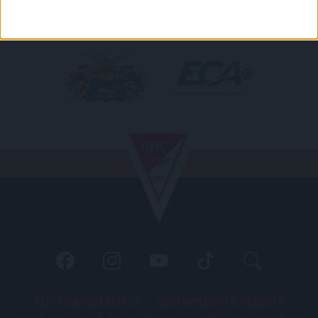
PÁLYARENDSZABÁLYOK
ADATKEZELÉSI TÁJÉKOZATÓ