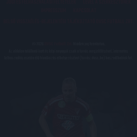
JOGI ÉS FELHASZNÁLÁSI FELTÉTELEK
LEVÉL A SZERKESZTŐNEK
IMPRESSZUM
KAPCSOLAT
BELSŐ VISSZAÉLÉS-BEJELENTÉSI TÁJÉKOZTATÓ DVSC FUTBALL ZRT.
© 2026
DVSC Futball Zrt.
Minden jog fenntartva.
Az oldalon található írott és képi anyagok csak a forrás megjelölésével, internetes
felhasználás esetén élő hivatkozás elhelyezésével (forrás: dvsc.hu) használhatóak fel.