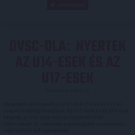
JEGYVÁSÁRLÁS
DVSC-DLA
NYERTEK
:
AZ U14-ESEK ÉS AZ
U17-ESEK
Közzétéve: 2020.03.15.
Idegenbeli sikert aratott a DVSC-DLA U14-es és U17-es
csapata a hétvégi fordulóban. Az U15-ösök és az U19-esek
kikaptak, az U16-osok meccse rosszullét miatt
félbeszakadt. Az utánpótlás-bajnokságokat a koronavírus
miatt hétfőtől felfüggesztették.