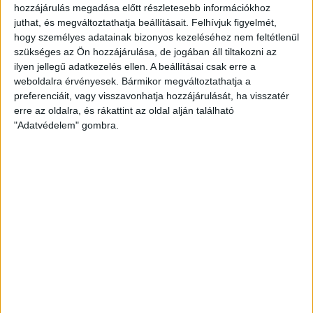
hozzájárulás megadása előtt részletesebb információkhoz
mondta Sándor Csaba.
juthat, és megváltoztathatja beállításait.
Felhívjuk figyelmét,
hogy személyes adatainak bizonyos kezeléséhez nem feltétlenül
Az U19-esek hazai pályán fogadták a Győrt, és végig
szükséges az Ön hozzájárulása, de jogában áll tiltakozni az
partiban voltak a listavezetővel. A DVSC-DLA akár három
ilyen jellegű adatkezelés ellen. A beállításai csak erre a
pontot is szerezhetett volna, azonban a hajrában egy hiba
weboldalra érvényesek. Bármikor megváltoztathatja a
után a vendégek találtak be. Nem véletlenül vélekedett úgy
preferenciáit, vagy visszavonhatja hozzájárulását, ha visszatér
Szalánczi Tamás edző a lefújás után, hogy több volt a
erre az oldalra, és rákattint az oldal alján található
meccsben.
"Adatvédelem" gombra.
Az U12-esek és az U13-asok találkozói elmaradtak, mert a
Salgótarján halasztást kért.
Mint ismert, a Magyar Labdarúgó Szövetség március 16-tól
határozatlan időre felfüggesztette az összes utánpótlás-
korosztályú bajnokságát (az U19-es és a fiatalabb
korosztályokban). Ennek megfelelően a Debreceni
Labdarúgó Akadémián sem lesznek mérkőzések és
csoportos edzések sem, határozatlan ideig, vagyis
visszavonásig. U14
KTE LABDARÚGÓ AKADÉMIA-DVSC-
DLA 1-3 (1-2)
DVSC-DLA:
ENGEDI MÁRK – SZILÁGYI