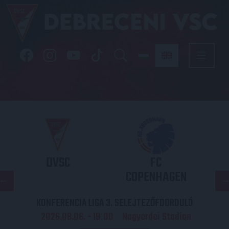
DVSC
FC
COPENHAGEN
KONFERENCIA LIGA 3. SELEJTEZŐFDORDULÓ
2026.08.06. - 19
00
Nagyerdei Stadion
: