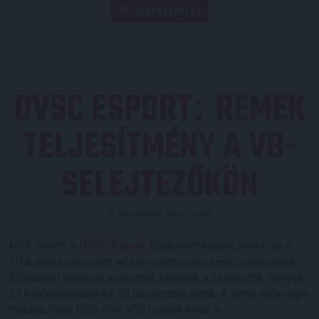
JEGYVÁSÁRLÁS
DVSC ESPORT
REMEK
:
TELJESÍTMÉNY A VB-
SELEJTEZŐKÖN
Közzétéve: 2021.01.26.
Mint ismert, a
DVSC Esport
Egyesület egyéni játékosai a
FIFA által szervezett eClub világbajnokságon szerepeltek.
Bő másfél hónapon keresztül zajlottak a selejtezők, melyek
21 konferenciából és 60 csoportból álltak. A torna nagyságát
mutatja, hogy több mint 450 csapat indult a