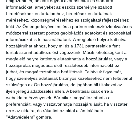
dolgozunk fel, például egyedi azonosítókat és standard
–
Büszke vagyok a játékosainkra, akik méltón képviselték
információkat, amelyeket az eszköz személyre szabott
hazánkat és egyedüli csapatként jutottak a legtovább azóta,
hirdetésekhez és tartalomhoz, hirdetések és tartalmak
amióta magyar együttesek szerepelnek a vb-selejtezőkön –
méréséhez, közönségmérésekhez és szolgáltatásfejlesztéshez
küld.
Az Ön engedélyével mi és a partnereink eszközleolvasásos
fogalmazott a DVSC Esport szakmai vezetője, Lovász
módszerrel szerzett pontos geolokációs adatokat és azonosítási
Tamás.
– Mind az egyesületnek, mind pedig a magyar
információkat is felhasználhatunk. A megfelelő helyre kattintva
esportnak elismerésre való eredmény, hogy a legjobb száz
hozzájárulhat ahhoz, hogy mi és a 1731 partnereink a fent
csapat között fejeztük be a selejtezőt. Kijelenthetjük, hogy a
leírtak szerint adatkezelést végezzünk. Másik lehetőségként a
DVSC nevéhez méltóképpen szerepeltünk, és feltettük az
megfelelő helyre kattintva elutasíthatja a hozzájárulást, vagy a
esportvilág térképre a Lokit. Tanulságos és remek erőpróba
hozzájárulás megadása előtt részletesebb információkhoz
volt ez játékosaink számára.
juthat, és megváltoztathatja beállításait.
Felhívjuk figyelmét,
hogy személyes adatainak bizonyos kezeléséhez nem feltétlenül
szükséges az Ön hozzájárulása, de jogában áll tiltakozni az
ilyen jellegű adatkezelés ellen. A beállításai csak erre a
weboldalra érvényesek. Bármikor megváltoztathatja a
LEGUTÓBBI HÍREK
preferenciáit, vagy visszavonhatja hozzájárulását, ha visszatér
erre az oldalra, és rákattint az oldal alján található
"Adatvédelem" gombra.
RENDKÍVÜLI HŐSÉG
TÖBB MÓDON IS
: