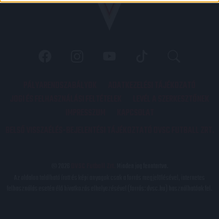
PÁLYARENDSZABÁLYOK
ADATKEZELÉSI TÁJÉKOZATÓ
JOGI ÉS FELHASZNÁLÁSI FELTÉTELEK
LEVÉL A SZERKESZTŐNEK
IMPRESSZUM
KAPCSOLAT
BELSŐ VISSZAÉLÉS-BEJELENTÉSI TÁJÉKOZTATÓ DVSC FUTBALL ZRT.
© 2026
DVSC Futball Zrt.
Minden jog fenntartva.
Az oldalon található írott és képi anyagok csak a forrás megjelölésével, internetes
felhasználás esetén élő hivatkozás elhelyezésével (forrás: dvsc.hu) használhatóak fel.