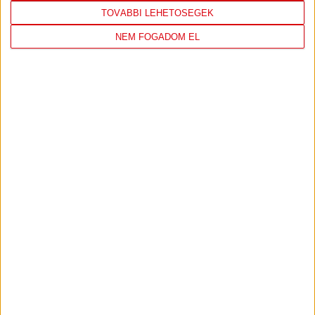
LEGUTÓBBI EREDMÉNY
TOVÁBBI LEHETŐSÉGEK
NEM FOGADOM EL
ÚJPEST FC
DVSC
4
-
2
2026-08-02
OTP BANK LIGA 2.
MECCS
15:30
FORDULÓ
RÉSZLETEI
TOVÁBBI EREDMÉNYEK