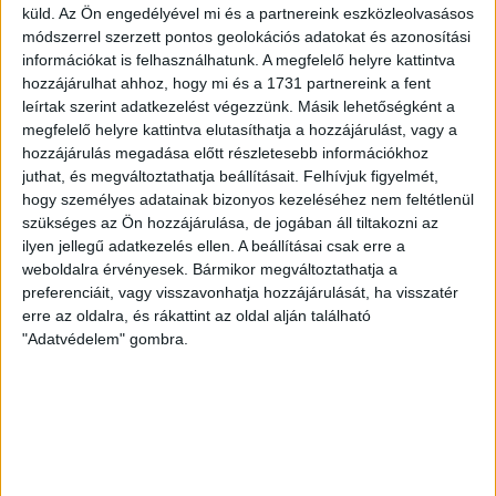
2026.08.05.
küld.
Az Ön engedélyével mi és a partnereink eszközleolvasásos
Ízléses, korszerű külsővel és belsővel, megújult kínálattal
módszerrel szerzett pontos geolokációs adatokat és azonosítási
információkat is felhasználhatunk. A megfelelő helyre kattintva
vár mindenkit a DVSC felújítás után csütörtökön 16 órakor
hozzájárulhat ahhoz, hogy mi és a 1731 partnereink a fent
újra nyitó ajándékboltja, a DVSC Store. Érdemes ellátogatni
leírtak szerint adatkezelést végezzünk. Másik lehetőségként a
az üzletbe, amely pénteken 10 és 18 óra, szombaton 10 és
megfelelő helyre kattintva elutasíthatja a hozzájárulást, vagy a
15 óra között, vasárnap pedig 12 órától várja a szurkolókat.
hozzájárulás megadása előtt részletesebb információkhoz
Hajrá, Loki!
juthat, és megváltoztathatja beállításait.
Felhívjuk figyelmét,
Bővebben →
hogy személyes adatainak bizonyos kezeléséhez nem feltétlenül
szükséges az Ön hozzájárulása, de jogában áll tiltakozni az
ilyen jellegű adatkezelés ellen. A beállításai csak erre a
DVSC-COPENHAGEN
ELINDULT
:
weboldalra érvényesek. Bármikor megváltoztathatja a
JEGYÉRTÉKESÍTÉS, MINDEN TUDNIVALÓ ITT!
preferenciáit, vagy visszavonhatja hozzájárulását, ha visszatér
erre az oldalra, és rákattint az oldal alján található
2026.08.04.
"Adatvédelem" gombra.
Az örmény Pjunyik Jereván elleni továbbjutás után a DVSC
folytatja útját az UEFA Konferencia Liga selejtezőjében, a
harmadik kör első mérkőzése a dán FC Copenhagen ellen
augusztus 6-án, csütörtökön 19 órától lesz a Nagyerdei
Stadionban. A belépők immár elérhetők online, a
nagyerdeistadion.hu-n, illetve személyesen a stadion