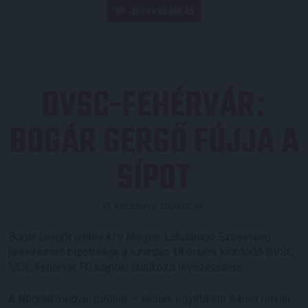
JEGYVÁSÁRLÁS
DVSC-FEHÉRVÁR
:
BOGÁR GERGŐ FÚJJA A
SÍPOT
Közzétéve: 2020.02.04.
Bogár Gergőt jelölte ki a Magyar Labdarúgó Szövetség
játékvezető bizottsága a szerdán 18 órakor kezdődő DVSC-
MOL Fehérvár FC bajnoki találkozó levezetésére.
A Nógrád megyei bírónak – akinek egyébként Albert István