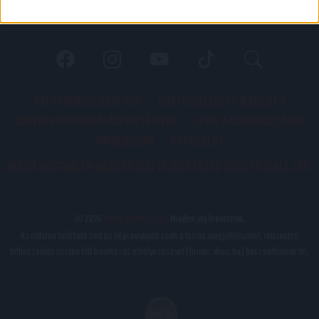
PÁLYARENDSZABÁLYOK
ADATKEZELÉSI TÁJÉKOZATÓ
JOGI ÉS FELHASZNÁLÁSI FELTÉTELEK
LEVÉL A SZERKESZTŐNEK
IMPRESSZUM
KAPCSOLAT
BELSŐ VISSZAÉLÉS-BEJELENTÉSI TÁJÉKOZTATÓ DVSC FUTBALL ZRT.
© 2026
DVSC Futball Zrt.
Minden jog fenntartva.
Az oldalon található írott és képi anyagok csak a forrás megjelölésével, internetes
felhasználás esetén élő hivatkozás elhelyezésével (forrás: dvsc.hu) használhatóak fel.