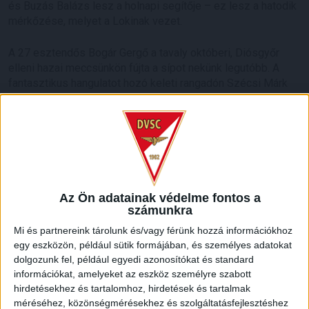
és Buzás Balázs lesz a holnapi segítője – ez lesz a hatodik
mérkőzése, melyet a Lokinak vezet.
A 27 esztendős Bogár Gergő a tavaly októberi, Diósgyőr
elleni hazai meccsünkön fújta a sípot nekünk legutóbb. A
fantasztikus hangulatot hozó keleti rangadón Szécsi Márk
és Tőzsér Dániel góljával tartottuk itthon a három pontot.
Azt megelőzően 2019 májusában találkoztunk vele, szintén
a Nagyerdei Stadionban. A Kisvárda elleni összecsapáson
akkor 3-1-es vereséget szenvedtünk.
HB
Az Ön adatainak védelme fontos a
számunkra
LEGUTÓBBI HÍREK
Mi és partnereink tárolunk és/vagy férünk hozzá információkhoz
egy eszközön, például sütik formájában, és személyes adatokat
dolgozunk fel, például egyedi azonosítókat és standard
MEGÚJULT AZ AJÁNDÉKBOLT, CSÜTÖRTÖKÖN
információkat, amelyeket az eszköz személyre szabott
hirdetésekhez és tartalomhoz, hirdetések és tartalmak
NYIT A DVSC STORE!
méréséhez, közönségmérésekhez és szolgáltatásfejlesztéshez