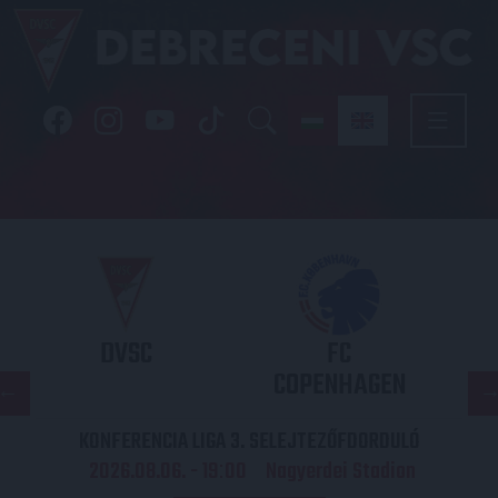
DVSC
FC
COPENHAGEN
KONFERENCIA LIGA 3. SELEJTEZŐFDORDULÓ
2026.08.06. - 19
00
Nagyerdei Stadion
: