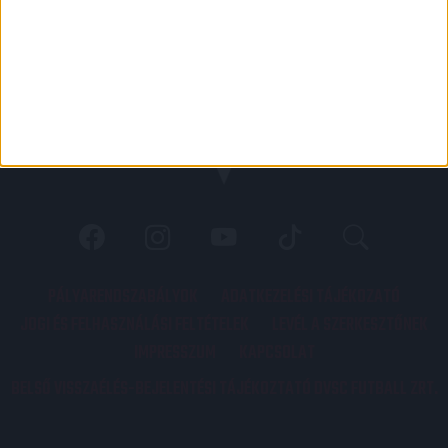
PÁLYARENDSZABÁLYOK
ADATKEZELÉSI TÁJÉKOZATÓ
JOGI ÉS FELHASZNÁLÁSI FELTÉTELEK
LEVÉL A SZERKESZTŐNEK
IMPRESSZUM
KAPCSOLAT
BELSŐ VISSZAÉLÉS-BEJELENTÉSI TÁJÉKOZTATÓ DVSC FUTBALL ZRT.