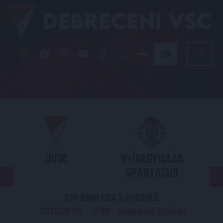
DVSC
NYÍREGYHÁZA
SPARTACUS
OTP BANK LIGA 3. FORDULÓ
2026.08.09. - 17
30
Nagyerdei Stadion
: