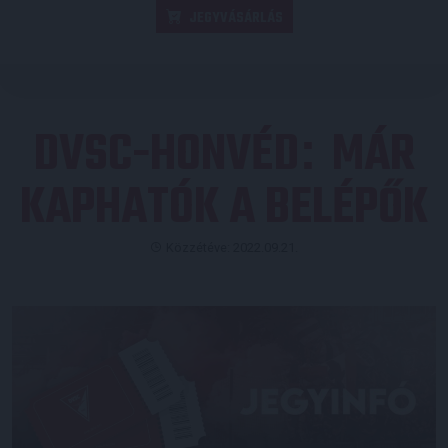
JEGYVÁSÁRLÁS
DVSC-HONVÉD
MÁR
:
KAPHATÓK A BELÉPŐK
Közzétéve: 2022.09.21.