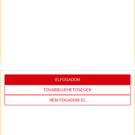
LEGUTÓBBI EREDMÉNY
DVSC
FC
ELFOGADOM
COPENHAGEN
TOVÁBBI LEHETŐSÉGEK
19
:
00
NEM FOGADOM EL
2026-08-
KONFERENCIA LIGA 3.
MECCS
06 19:00
SELEJTEZŐFDORDULÓ
RÉSZLETEI