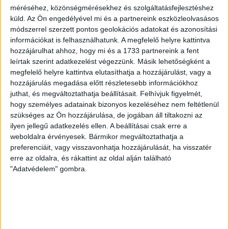
COPENHAGEN 0-3
méréséhez, közönségmérésekhez és szolgáltatásfejlesztéshez
küld.
Az Ön engedélyével mi és a partnereink eszközleolvasásos
2026.08.06.
módszerrel szerzett pontos geolokációs adatokat és azonosítási
Az örmény Pjunyik Jereván búcsúztatása után a bombaerős,
információkat is felhasználhatunk. A megfelelő helyre kattintva
válogatottakkal teletűzdelt, dán rekordbajnok FC
hozzájárulhat ahhoz, hogy mi és a 1733 partnereink a fent
Copenhagen (Köbenhavn) együttesét fogadta a Loki
leírtak szerint adatkezelést végezzünk. Másik lehetőségként a
csütörtökön este az UEFA Konferencia Liga 3.
megfelelő helyre kattintva elutasíthatja a hozzájárulást, vagy a
selejtezőkörének első mérkőzésén. A kezdőcsapatban ott
hozzájárulás megadása előtt részletesebb információkhoz
volt többek között Szécsi Márk, Batik Bence és a DVSC-ben
juthat, és megváltoztathatja beállításait.
Felhívjuk figyelmét,
most debütáló Dénes Vilmos is. A találkozót a hőség dacára
hogy személyes adatainak bizonyos kezeléséhez nem feltétlenül
mindkét gárda viszonylag […]
szükséges az Ön hozzájárulása, de jogában áll tiltakozni az
Bővebben →
ilyen jellegű adatkezelés ellen. A beállításai csak erre a
weboldalra érvényesek. Bármikor megváltoztathatja a
preferenciáit, vagy visszavonhatja hozzájárulását, ha visszatér
RENDKÍVÜLI HŐSÉG
TÖBB MÓDON IS
:
erre az oldalra, és rákattint az oldal alján található
IGYEKSZIK SEGÍTENI A SZURKOLÓKAT A DVSC
"Adatvédelem" gombra.
Nagy meccs vár csütörtökön 19 órától a Lokira és a
szurkolóira, csapatunk a dán FC Copenhagent fogadja az
UEFA Konferencia Liga selejtezőjében. Klubunk a rendkívüli
időjárási körülmények miatt több intézkedésről is döntött a