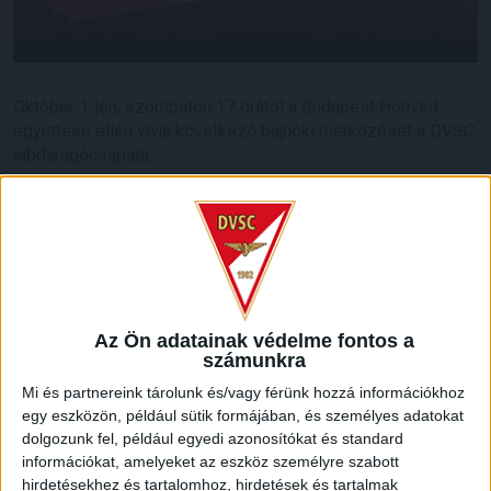
Október 1-jén, szombaton 17 órától a Budapest Honvéd
együttese ellen vívja következő bajnoki mérkőzését a DVSC
labdarúgócsapata.
Tájékoztatjuk szurkolóinkat, hogy a találkozóra szóló
jegyértékesítés elindult, így már megvásárolhatók a belépők
online, a www.nagyerdeistadion.hu oldalon
, valamint
személyesen, a DVSC Ajándékboltban.
Várunk mindenkit szeretettel!
Az Ön adatainak védelme fontos a
számunkra
LEGUTÓBBI HÍREK
Mi és partnereink tárolunk és/vagy férünk hozzá információkhoz
egy eszközön, például sütik formájában, és személyes adatokat
dolgozunk fel, például egyedi azonosítókat és standard
ÉRVÉNYESÜLT A PAPÍRFORMA
DVSC-FC
:
információkat, amelyeket az eszköz személyre szabott
hirdetésekhez és tartalomhoz, hirdetések és tartalmak