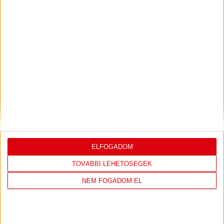
Bővebben →
LEGUTÓBBI EREDMÉNY
ELFOGADOM
DVSC
FC
TOVÁBBI LEHETŐSÉGEK
COPENHAGEN
NEM FOGADOM EL
0
-
3