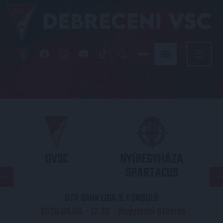
DVSC
NYÍREGYHÁZA
SPARTACUS
OTP BANK LIGA 3. FORDULÓ
2026.08.09. - 17
30
Nagyerdei Stadion
: