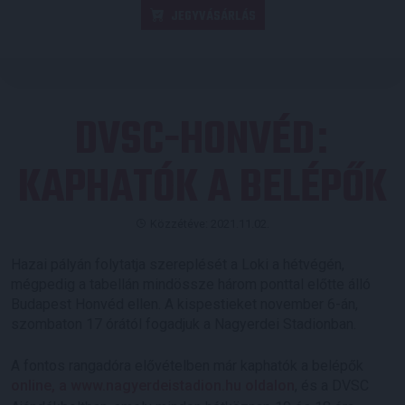
JEGYVÁSÁRLÁS
DVSC-HONVÉD
:
KAPHATÓK A BELÉPŐK
Közzétéve: 2021.11.02.
Hazai pályán folytatja szereplését a Loki a hétvégén,
mégpedig a tabellán mindössze három ponttal előtte álló
Budapest Honvéd ellen. A kispestieket november 6-án,
szombaton 17 órától fogadjuk a Nagyerdei Stadionban.
A fontos rangadóra elővételben már kaphatók a belépők
online, a www.nagyerdeistadion.hu oldalon
, és a DVSC