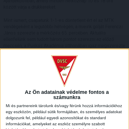
Ajándékboltban, amely minden hétköznap 10 és 18 óra
között várja a drukkereket.
Mint ismert, csapatunk 1-1-es döntetlent ért el az MTK
vendégeként a legutóbbi hétvégén, a mieink gólját Ferenczi
János szerezte a mérkőzés 65. percében. Aktuális
ellenfelünk sem tudott három pontot szerezni az előző
meccsén, a Puskás Akadémia otthonában igaz megszerezte
a vezetést, végül 3-1-es vereséget szenvedett.
Szombaton tehát a 10. Loki a 8. Honvédot látja vendégül, a
tét pedig nem más, mint a pontegyenlőség egy esetleges
debreceni győzelem esetén.
Az Ön adatainak védelme fontos a
számunkra
Mi és partnereink tárolunk és/vagy férünk hozzá információkhoz
LEGUTÓBBI HÍREK
egy eszközön, például sütik formájában, és személyes adatokat
dolgozunk fel, például egyedi azonosítókat és standard
információkat, amelyeket az eszköz személyre szabott