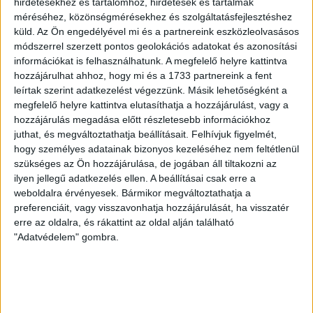
hirdetésekhez és tartalomhoz, hirdetések és tartalmak
KIKAPOTT A KIS LOKI
méréséhez, közönségmérésekhez és szolgáltatásfejlesztéshez
küld.
Az Ön engedélyével mi és a partnereink eszközleolvasásos
2026.08.08.
módszerrel szerzett pontos geolokációs adatokat és azonosítási
A DVSC II. szombaton Pallagon a Füzesabony gárdáját
információkat is felhasználhatunk. A megfelelő helyre kattintva
fogadta az NB III. Észak-keleti csoport 3. fordulójában, s
hozzájárulhat ahhoz, hogy mi és a 1733 partnereink a fent
ezúttal nem tudott pontot szerezni. NB III. Észak-keleti
leírtak szerint adatkezelést végezzünk. Másik lehetőségként a
csoport, 3. forduló. DVSC II.-Füzesabony 1-2 (1-1). Pallag,
megfelelő helyre kattintva elutasíthatja a hozzájárulást, vagy a
200 néző, vezette: Oswald D. DVSC II.: Tuska – Myrtaj (Kiss
hozzájárulás megadása előtt részletesebb információkhoz
M., 46.), Farkas T., Macsó (Lovas, 75.), Vincze T., Hermann
juthat, és megváltoztathatja beállításait.
Felhívjuk figyelmét,
(Gyenti, […]
hogy személyes adatainak bizonyos kezeléséhez nem feltétlenül
Bővebben →
szükséges az Ön hozzájárulása, de jogában áll tiltakozni az
ilyen jellegű adatkezelés ellen. A beállításai csak erre a
weboldalra érvényesek. Bármikor megváltoztathatja a
70 ÉVES LETT KEREKES GYÖRGY, A VALAHA
preferenciáit, vagy visszavonhatja hozzájárulását, ha visszatér
VOLT EGYIK LEGJOBB DEBRECENI CSATÁR
erre az oldalra, és rákattint az oldal alján található
"Adatvédelem" gombra.
Ma ünnepli 70. születésnapját Kerekes György. A debreceni
születésű támadó a debreceni Titászban, majd a DMTE-ben
kezdte, később játszott Pécsen, az Újpestben, az FTC-ben
és a Videotonban is, ám pályafutása csúcspontját
egyértelműen a Lokiban töltött évek jelentették. A népszerű