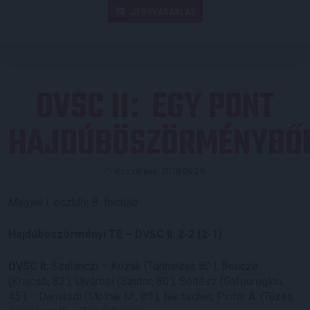
JEGYVÁSÁRLÁS
DVSC II
EGY PONT
:
HAJDÚBÖSZÖRMÉNYBŐ
Közzétéve: 2018.09.29.
Megyei I. osztály, 8. forduló
Hajdúböszörményi TE – DVSC II. 2-2 (2-1)
DVSC II:
Szalánczi – Kozák (Tonhaizer, 80.), Bencze
(Krajcsó, 82.), Ujvárosi (Szutor, 80.), Soltész (Gafouroglou,
45.) – Damásdi (Molnár M., 80.), Nikitscher, Pintér Á. (Tüzes,