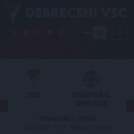
DVSC
NYÍREGYHÁZA
SPARTACUS
OTP BANK LIGA 3. FORDULÓ
2026.08.09. - 17
30
Nagyerdei Stadion
: