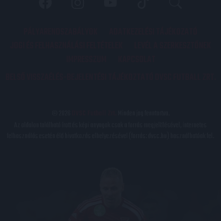
PÁLYARENDSZABÁLYOK
ADATKEZELÉSI TÁJÉKOZATÓ
JOGI ÉS FELHASZNÁLÁSI FELTÉTELEK
LEVÉL A SZERKESZTŐNEK
IMPRESSZUM
KAPCSOLAT
BELSŐ VISSZAÉLÉS-BEJELENTÉSI TÁJÉKOZTATÓ DVSC FUTBALL ZRT.
© 2026
DVSC Futball Zrt.
Minden jog fenntartva.
Az oldalon található írott és képi anyagok csak a forrás megjelölésével, internetes
felhasználás esetén élő hivatkozás elhelyezésével (forrás: dvsc.hu) használhatóak fel.