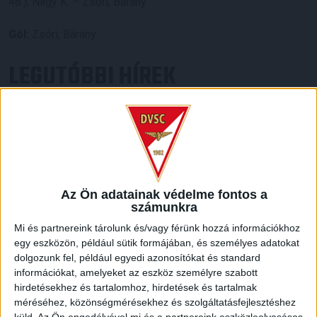
46.), Nagy K. – Zsóri, Bárány
Gól:
Zsóri, Bárány
LEGUTÓBBI HÍREK
SZURKOLÓI INFORMÁCIÓK A DVSC-
NYÍREGYHÁZA RANGADÓRA
2026.08.07.
A DVSC az OTP Bank Liga 3. fordulójában az ősi rivális
Nyíregyházát fogadja augusztus 9-én, vasárnap 17.30-kor a
Az Ön adatainak védelme fontos a
számunkra
Nagyerdei Stadionban. Nagy az érdeklődés, a találkozóra
megvásárolhatók a jegyek online, a
Mi és partnereink tárolunk és/vagy férünk hozzá információkhoz
www.nagyerdeistadion.hu oldalon, illetve személyesen a
egy eszközön, például sütik formájában, és személyes adatokat
stadion pénztáraiban (nyitva hétköznap 10 és 18,
dolgozunk fel, például egyedi azonosítókat és standard
szombaton 10 és 15 óra között, vasárnap 10 órától). A DVSC
információkat, amelyeket az eszköz személyre szabott
Store vasárnap 12 […]
hirdetésekhez és tartalomhoz, hirdetések és tartalmak
méréséhez, közönségmérésekhez és szolgáltatásfejlesztéshez
Bővebben →