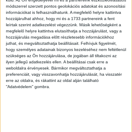
küld.
Az Ön engedélyével mi és a partnereink eszközleolvasásos
módszerrel szerzett pontos geolokációs adatokat és azonosítási
ÉRVÉNYESÜLT A PAPÍRFORMA
DVSC-FC
:
információkat is felhasználhatunk. A megfelelő helyre kattintva
hozzájárulhat ahhoz, hogy mi és a 1733 partnereink a fent
COPENHAGEN 0-3
leírtak szerint adatkezelést végezzünk. Másik lehetőségként a
megfelelő helyre kattintva elutasíthatja a hozzájárulást, vagy a
2026.08.06.
hozzájárulás megadása előtt részletesebb információkhoz
Az örmény Pjunyik Jereván búcsúztatása után a bombaerős,
juthat, és megváltoztathatja beállításait.
Felhívjuk figyelmét,
válogatottakkal teletűzdelt, dán rekordbajnok FC
hogy személyes adatainak bizonyos kezeléséhez nem feltétlenül
Copenhagen (Köbenhavn) együttesét fogadta a Loki
szükséges az Ön hozzájárulása, de jogában áll tiltakozni az
csütörtökön este az UEFA Konferencia Liga 3.
ilyen jellegű adatkezelés ellen. A beállításai csak erre a
selejtezőkörének első mérkőzésén. A kezdőcsapatban ott
weboldalra érvényesek. Bármikor megváltoztathatja a
volt többek között Szécsi Márk, Batik Bence és a DVSC-ben
preferenciáit, vagy visszavonhatja hozzájárulását, ha visszatér
most debütáló Dénes Vilmos is. A találkozót a hőség dacára
erre az oldalra, és rákattint az oldal alján található
mindkét gárda viszonylag […]
"Adatvédelem" gombra.
Bővebben →
RENDKÍVÜLI HŐSÉG
TÖBB MÓDON IS
:
IGYEKSZIK SEGÍTENI A SZURKOLÓKAT A DVSC
Nagy meccs vár csütörtökön 19 órától a Lokira és a