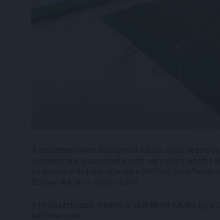
A szünetben teljes sort cserélt Szűcs János vezetőedz
akadémistánk is szerepet kapott, így pályára lépett a
és Karmacsi Richárd, valamint a 2005-ös Batai Tamás i
Bökönyi Adrián is szóhoz jutott.
A Hajdúszoboszló erejéből a szépítésre futotta, így a D
edzőmeccsén.