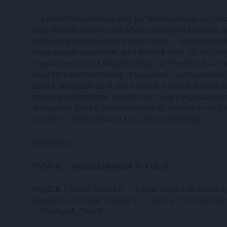
–
A héten hét edzésünk volt, így természetesen volt né
hogy 90 perc legyen a lábukban, azt viszont elvártam, 
nyilatkozta honlapunknak Szűcs János. –
Minimális takt
maximálisan betartották, amit kértünk tőlük. Az első fél
megérdemelt volt a kétgólos előny. Az ellenfélnek volt 
kívül két-három lehetőség. A szünetben sort cseréltünk, 
Ezen a találkozón az is volt a célunk, hogy ők is belekós
második játékrészben várható volt, hogy a Hajdúszobosz
értékesített. Ezen a találkozón nem az eredmény volt a l
jövőben –
zárta szavait a kis Loki vezetőedzője.
Edzőmeccs
DVSC II. – Hajdúszoboszló 2–1 (2-0)
DVSC II:
I. félidő:
Szabó S. – Tordai, Kovács R., Kovács G
Kenderesi.
II. félidő:
Lisztes B. – Katona Z., Gellén, Kov
– Bökönyi A., Tóth B.