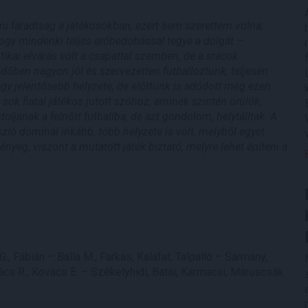
mi fáradtság a játékosokban, ezért sem szerettem volna,
hogy mindenki teljes erőbedobással tegye a dolgát –
ikai elvárás volt a csapattal szemben, de a srácok
időben nagyon jól és szervezetten futballoztunk, teljesen
egy jelentősebb helyzete, de előttünk is adódott még ezen
sok fiatal játékos jutott szóhoz, aminek szintén örülök.
toljanak a felnőtt futballba, de azt gondolom, helytálltak. A
ló dominál inkább, több helyzete is volt, melyből egyet
ényeg, viszont a mutatott játék biztató, melyre lehet építeni a
., Fábián – Balla M., Farkas, Kalafat, Talpalló – Sármány,
ács R., Kovács E. – Székelyhidi, Batai, Karmacsi, Maruscsák