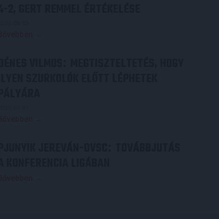
4-2, GERT REMMEL ÉRTÉKELÉSE
2026.08.03.
Bővebben →
DÉNES VILMOS
MEGTISZTELTETÉS, HOGY
:
ILYEN SZURKOLÓK ELŐTT LÉPHETEK
PÁLYÁRA
2026.07.31.
Bővebben →
PJUNYIK JEREVÁN-DVSC
TOVÁBBJUTÁS
:
A KONFERENCIA LIGÁBAN
Bővebben →