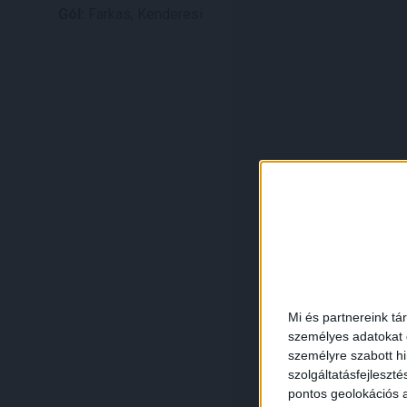
Gól:
Farkas, Kenderesi
Mi és partnereink tá
személyes adatokat d
személyre szabott h
szolgáltatásfejleszté
pontos geolokációs a