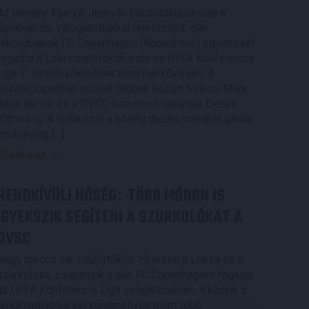
Az örmény Pjunyik Jereván búcsúztatása után a
bombaerős, válogatottakkal teletűzdelt, dán
rekordbajnok FC Copenhagen (Köbenhavn) együttesét
fogadta a Loki csütörtökön este az UEFA Konferencia
Liga 3. selejtezőkörének első mérkőzésén. A
kezdőcsapatban ott volt többek között Szécsi Márk,
Batik Bence és a DVSC-ben most debütáló Dénes
Vilmos is. A találkozót a hőség dacára mindkét gárda
viszonylag […]
Bővebben →
RENDKÍVÜLI HŐSÉG
TÖBB MÓDON IS
:
IGYEKSZIK SEGÍTENI A SZURKOLÓKAT A
DVSC
Nagy meccs vár csütörtökön 19 órától a Lokira és a
szurkolóira, csapatunk a dán FC Copenhagent fogadja
az UEFA Konferencia Liga selejtezőjében. Klubunk a
rendkívüli időjárási körülmények miatt több