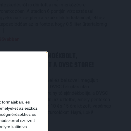
intézkedésről is döntött a mai mérkőzésre
vonatkozóan. A stadion 6 pontján vízosztással
igyekszünk segíteni a szurkolók hidratációját, ehhez
kapcsolódóan az is fontos, hogy 0,5 liter űrtartalomig
[…]
Bővebben →
MEGÚJULT AZ AJÁNDÉKBOLT,
CSÜTÖRTÖKÖN NYIT A DVSC STORE!
2026.08.05.
Ízléses, korszerű külsővel és belsővel, megújult
kínálattal vár mindenkit a DVSC felújítás után
a
csütörtökön 16 órakor újra nyitó ajándékboltja, a DVSC
Store. Érdemes ellátogatni az üzletbe, amely pénteken
k formájában, és
10 és 18 óra, szombaton 10 és 15 óra között, vasárnap
 amelyeket az eszköz
pedig 12 órától várja a szurkolókat. Hajrá, Loki!
zönségmérésekhez és
ódszerrel szerzett
Bővebben →
elyre kattintva