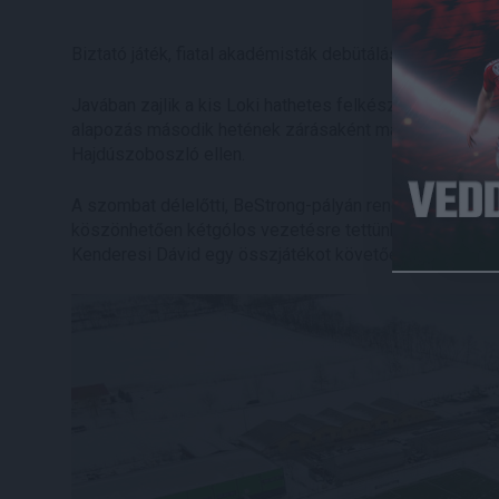
Biztató játék, fiatal akadémisták debütálása, 2-1-es si
Javában zajlik a kis Loki hathetes felkészülése a febr
alapozás második hetének zárásaként már egy edzőmér
Hajdúszoboszló ellen.
A szombat délelőtti, BeStrong-pályán rendezett mérkő
köszönhetően kétgólos vezetésre tettünk szert. Farka
Kenderesi Dávid egy összjátékot követően, Sármány Kri