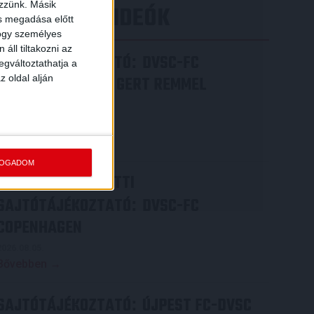
ezzünk. Másik
LEGÚJABB VIDEÓK
ás megadása előtt
hogy személyes
áll tiltakozni az
SAJTÓTÁJÉKOZTATÓ
DVSC-FC
:
egváltoztathatja a
z oldal alján
COPENHAGEN 0-3, GERT REMMEL
ÉRTÉKELÉSE
2026.08.07.
Bővebben →
FOGADOM
VIDEÓ! MECCS ELŐTTI
SAJTÓTÁJÉKOZTATÓ
DVSC-FC
:
COPENHAGEN
2026.08.05.
Bővebben →
SAJTÓTÁJÉKOZTATÓ
ÚJPEST FC-DVSC
: