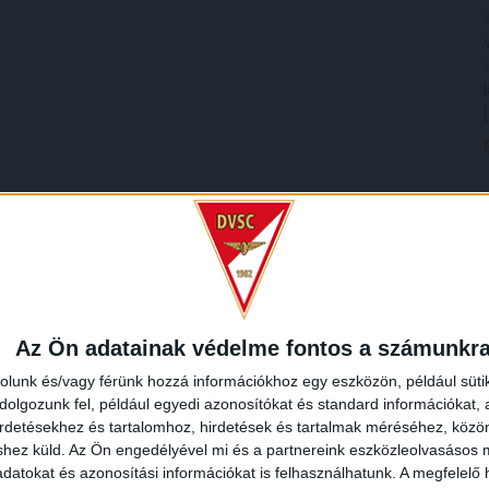
Az Ön adatainak védelme fontos a számunkr
rolunk és/vagy férünk hozzá információkhoz egy eszközön, például süti
olgozunk fel, például egyedi azonosítókat és standard információkat,
irdetésekhez és tartalomhoz, hirdetések és tartalmak méréséhez, kö
shez küld.
Az Ön engedélyével mi és a partnereink eszközleolvasásos m
datokat és azonosítási információkat is felhasználhatunk. A megfelelő h