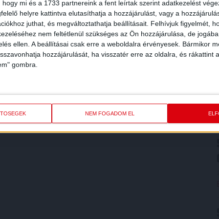
 hogy mi és a 1733 partnereink a fent leírtak szerint adatkezelést vég
elelő helyre kattintva elutasíthatja a hozzájárulást, vagy a hozzájárul
iókhoz juthat, és megváltoztathatja beállításait.
Felhívjuk figyelmét, 
ezeléséhez nem feltétlenül szükséges az Ön hozzájárulása, de jogában 
zelés ellen. A beállításai csak erre a weboldalra érvényesek. Bármikor m
isszavonhatja hozzájárulását, ha visszatér erre az oldalra, és rákattint a
lem" gombra.
ETŐSÉGEK
NEM FOGADOM EL
EL