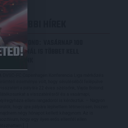
LEGUTÓBBI HÍREK
VAJDA BOTOND
VASÁRNAP 100
:
SZÁZALÉKNÁL IS TÖBBET KELL
BELEADNUNK
2026.08.07.
A DVSC-FC Copenhagen Konferencia Liga mérkőzés
örömteli eseménye volt, hogy sérüléséből felépülve
visszatért a pályára 22 éves szélsőnk, Vajda Botond.
Játékosunkat a visszatérésről és a vasárnapi,
Nyíregyháza elleni rangadóról is kérdeztük. – Nagyon
örülök, hogy újra pályára léphettem tétmeccsen, hiszen
majdnem négy hónapot kellett kihagynom. Az is
pozitívum, hogy egy ilyen erős ellenfél ellen
játszhattam […]