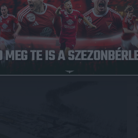
Közzétéve: 2022.01.16.
ker a Hajdúszoboszló ellen.
uárban rajtoló tavaszi szezonra. Szűcs János együttese az
kőzésen is pályára lépett, mégpedig a szintén NB III-as
zésen az első játékrészben nyújtott remek teljesítménynek
s Tamás egy szép átlövésből volt eredményes, míg,
stóf passza után duplázta meg a kis Loki előnyét.