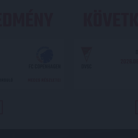
REDMÉNY
KÖVETK
O
2026.08
FC COPENHAGEN
DVSC
DORDULÓ
MECCS RÉSZLETEI