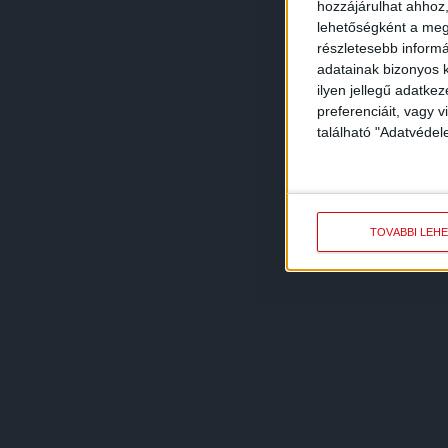
hozzájárulhat ahhoz,
lehetőségként a megf
részletesebb informác
adatainak bizonyos k
ilyen jellegű adatke
preferenciáit, vagy v
található "Adatvéde
TOVÁBBI LEH