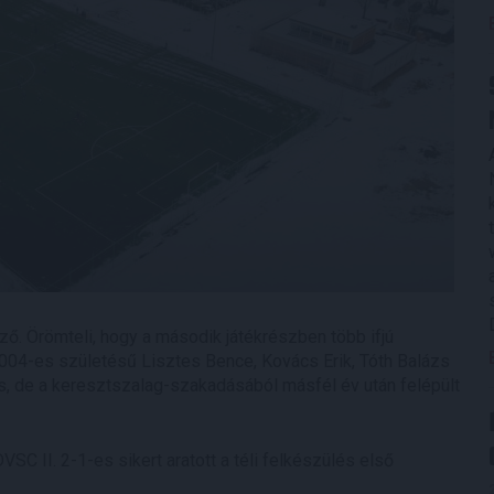
ő. Örömteli, hogy a második játékrészben több ifjú
 2004-es születésű Lisztes Bence, Kovács Erik, Tóth Balázs
s, de a keresztszalag-szakadásából másfél év után felépült
VSC II. 2-1-es sikert aratott a téli felkészülés első