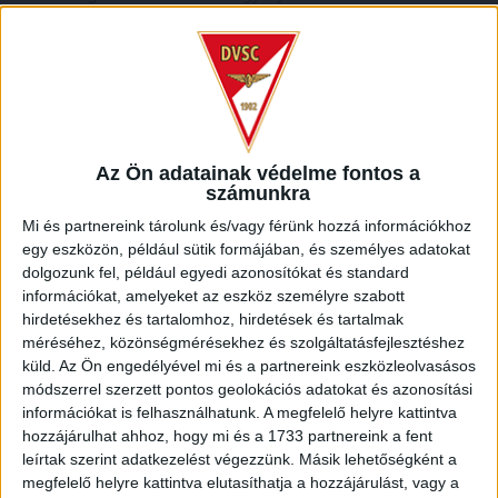
tizenhatoson belül, de nem fújt a bíró, néhány perccel később
viszont a Barcika egy véleményes szituációban újabb
büntetőhöz jutott. A harmadik gólunkat szintén egy érdekes
ítélet előzte meg, ettől függetlenül nincs hiányérzetem, hisz a
játékosok mindent megtettek azért, hogy eredményesek
tudjunk lenni. Tudtuk jól, hogy a hazaiak voltak a találkozó
esélyesei, és ez be is igazolódott –
nyilatkozta honlapunknak
Az Ön adatainak védelme fontos a
Szűcs János.
számunkra
Mi és partnereink tárolunk és/vagy férünk hozzá információkhoz
A DVSC II. jövő vasárnap már hazai pályán játszik, mégpedig
egy eszközön, például sütik formájában, és személyes adatokat
a Békéscsaba II. ellen 11 órától.
dolgozunk fel, például egyedi azonosítókat és standard
információkat, amelyeket az eszköz személyre szabott
NB III Keleti csoport 21. forduló
hirdetésekhez és tartalomhoz, hirdetések és tartalmak
méréséhez, közönségmérésekhez és szolgáltatásfejlesztéshez
küld.
Az Ön engedélyével mi és a partnereink eszközleolvasásos
Kolorcity Kazincbarcika SC – DVSC II. 3–0 (0-0)
módszerrel szerzett pontos geolokációs adatokat és azonosítási
információkat is felhasználhatunk. A megfelelő helyre kattintva
DVSC II:
Kosicky – Tordai, Szujó, Kovács R., Kovács G.,
hozzájárulhat ahhoz, hogy mi és a 1733 partnereink a fent
Korhut (Székelyhidi, 81.) – Balla, (Sármány (68.), Farkas,
leírtak szerint adatkezelést végezzünk. Másik lehetőségként a
Pintér (Gyönyörű, 63.) – Kenderesi (Simon, 63.), Kalafat
megfelelő helyre kattintva elutasíthatja a hozzájárulást, vagy a
(Bökönyi, 81.)