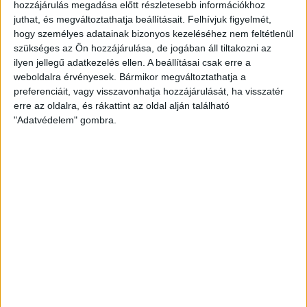
hozzájárulás megadása előtt részletesebb információkhoz
juthat, és megváltoztathatja beállításait.
Felhívjuk figyelmét,
Gól:
Süttő (56., büntetőből), Ádám (73., büntetőből), Ádám
hogy személyes adatainak bizonyos kezeléséhez nem feltétlenül
(80.)
szükséges az Ön hozzájárulása, de jogában áll tiltakozni az
ilyen jellegű adatkezelés ellen. A beállításai csak erre a
LEGUTÓBBI HÍREK
weboldalra érvényesek. Bármikor megváltoztathatja a
preferenciáit, vagy visszavonhatja hozzájárulását, ha visszatér
erre az oldalra, és rákattint az oldal alján található
INFORMÁCIÓK A KOPPENHÁGÁBA UTAZÓ
"Adatvédelem" gombra.
SZURKOLÓKNAK
2026.08.10.
A DVSC szerdán 18 órától Koppenhágában, az FC
Copenhagen (Köbenhavn) ellen lép pályára az UEFA
Konferencia Liga harmadik selejtezőkörének második
mérkőzésén. Az itthoni vereség dacára hűséges szurkolóink
Dániába is elkísérik a csapatot, nekik szeretnénk néhány
információval segíteni. A találkozóra szóló belépők
érdemes beszerezni online, belépők a következő linken
elérhetők: https://billet.fck.dk/Stadium?
eventId=8549&reservationId=145110&secretLinkKey=dd10