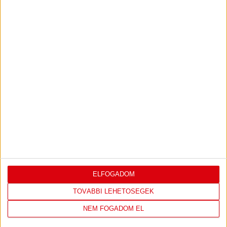
DVSC
NYÍREGYHÁZA
SPARTACUS
1
-
0
2026-08-09
OTP BANK LIGA 3.
MECCS
17:30
FORDULÓ
RÉSZLETEI
ELFOGADOM
TOVÁBBI EREDMÉNYEK
TOVÁBBI LEHETŐSÉGEK
NEM FOGADOM EL