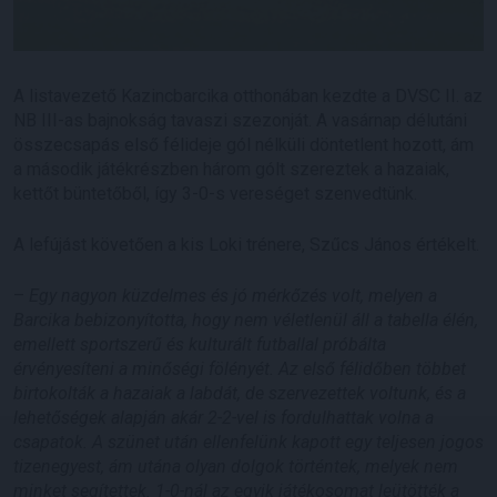
A listavezető Kazincbarcika otthonában kezdte a DVSC II. az
NB III-as bajnokság tavaszi szezonját. A vasárnap délutáni
összecsapás első félideje gól nélküli döntetlent hozott, ám
a második játékrészben három gólt szereztek a hazaiak,
kettőt büntetőből, így 3-0-s vereséget szenvedtünk.
A lefújást követően a kis Loki trénere, Szűcs János értékelt.
–
Egy nagyon küzdelmes és jó mérkőzés volt, melyen a
Barcika bebizonyította, hogy nem véletlenül áll a tabella élén,
emellett sportszerű és kulturált futballal próbálta
érvényesíteni a minőségi fölényét. Az első félidőben többet
birtokolták a hazaiak a labdát, de szervezettek voltunk, és a
lehetőségek alapján akár 2-2-vel is fordulhattak volna a
csapatok. A szünet után ellenfelünk kapott egy teljesen jogos
tizenegyest, ám utána olyan dolgok történtek, melyek nem
minket segítettek. 1-0-nál az egyik játékosomat leütötték a