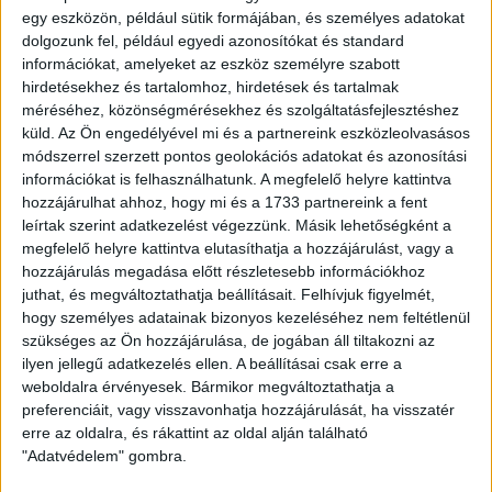
percre volt szüksége ahhoz, hogy megszerezze a szépítést
egy eszközön, például sütik formájában, és személyes adatokat
jelentő találatot.
dolgozunk fel, például egyedi azonosítókat és standard
információkat, amelyeket az eszköz személyre szabott
hirdetésekhez és tartalomhoz, hirdetések és tartalmak
A 76. percben emberhátrányba kerültünk, miután Sármány
méréséhez, közönségmérésekhez és szolgáltatásfejlesztéshez
Kristófot kiállította a játékvezető, a 80. percben pedig újabb
küld.
Az Ön engedélyével mi és a partnereink eszközleolvasásos
gólt kaptunk, így bár nem volt ekkora különbség a két csapat
módszerrel szerzett pontos geolokációs adatokat és azonosítási
között, a rendkívül fiatal csapatunk 4-1-es vereséget
információkat is felhasználhatunk. A megfelelő helyre kattintva
szenvedett.
hozzájárulhat ahhoz, hogy mi és a 1733 partnereink a fent
leírtak szerint adatkezelést végezzünk. Másik lehetőségként a
NB III Keleti csoport 36. forduló
megfelelő helyre kattintva elutasíthatja a hozzájárulást, vagy a
Kisvárda Master Good II. – DVSC II. 4–1 (3-0)
hozzájárulás megadása előtt részletesebb információkhoz
juthat, és megváltoztathatja beállításait.
Felhívjuk figyelmét,
DVSC II:
Lisztes – Tordai (Kenderesi, 84.), Lénárt, Nagy R.,
hogy személyes adatainak bizonyos kezeléséhez nem feltétlenül
Fábián – Balla, Sipos (Bárány (59.), Székelyhidi (Zahuczky,
szükséges az Ön hozzájárulása, de jogában áll tiltakozni az
46.) – Pintér (Kovács G., 46.), Sármány, Kalafat (Bökönyi (78.)
ilyen jellegű adatkezelés ellen. A beállításai csak erre a
Gól: 1-0
Nagy M. (9.),
2-0
Bíró (15.),
3-0
Bíró (20.),
3-1
Bárány
weboldalra érvényesek. Bármikor megváltoztathatja a
(61.),
4-1
Czérna (80.)
preferenciáit, vagy visszavonhatja hozzájárulását, ha visszatér
Kiállítva:
Sármány (76.)
erre az oldalra, és rákattint az oldal alján található
"Adatvédelem" gombra.