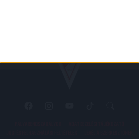
PÁLYARENDSZABÁLYOK
ADATKEZELÉSI TÁJÉKOZATÓ
JOGI ÉS FELHASZNÁLÁSI FELTÉTELEK
LEVÉL A SZERKESZTŐNEK