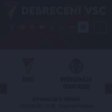
DVSC
NYÍREGYHÁZA
SPARTACUS
OTP BANK LIGA 3. FORDULÓ
2026.08.09. - 17
30
Nagyerdei Stadion
: