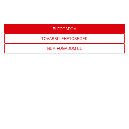
KONFERENCIA LIGÁBAN
Bővebben →
ELFOGADOM
TOVÁBBI LEHETŐSÉGEK
LEGUTÓBBI EREDMÉNY
NEM FOGADOM EL
DVSC
FC
COPENHAGEN