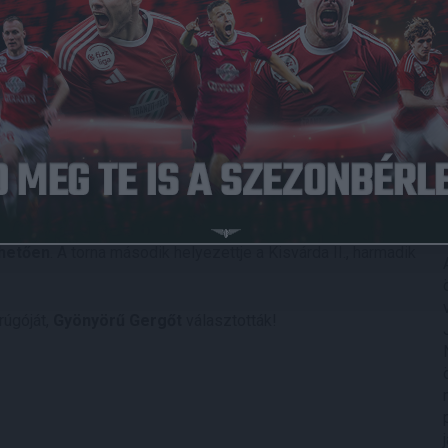
Közzétéve: 2020.01.28.
e az NB III-as bajnokság tavaszi szezonjára.
 vett részt egy hármas tornán, melyen a házigazdák mellett
a szabolcsiaktól, ám a Cigánd elleni találkozójukat
ván és Sárosi Norbert találatával 5-0-ra megnyerték.
 három csapat három ponttal zárt a végén,
ám az élen a
hetően
. A torna második helyezettje a Kisvárda II., harmadik
rúgóját,
Gyönyörű Gergőt
választották!