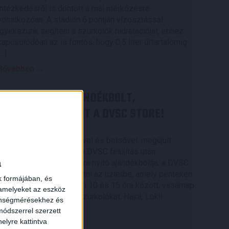
intézkedésről is döntött a mai mérkőzésre
vonatkozóan. A stadion 6 pontján vízosztással
igyekszünk segíteni a szurkolók hidratációját, ehhez
kapcsolódóan az is fontos, hogy 0,5 liter űrtartalomig
[…]
Bővebben →
MEGÚJULT AZ AJÁNDÉKBOLT,
CSÜTÖRTÖKÖN NYIT A DVSC STORE!
2026.08.05.
Ízléses, korszerű külsővel és belsővel, megújult
kínálattal vár mindenkit a DVSC felújítás után
a
csütörtökön 16 órakor újra nyitó ajándékboltja, a DVSC
Store. Érdemes ellátogatni az üzletbe, amely pénteken
k formájában, és
10 és 18 óra, szombaton 10 és 15 óra között, vasárnap
 amelyeket az eszköz
pedig 12 órától várja a szurkolókat. Hajrá, Loki!
zönségmérésekhez és
ódszerrel szerzett
Bővebben →
elyre kattintva