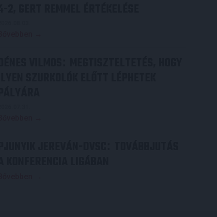
4-2, GERT REMMEL ÉRTÉKELÉSE
2026.08.03.
Bővebben →
DÉNES VILMOS
MEGTISZTELTETÉS, HOGY
:
ILYEN SZURKOLÓK ELŐTT LÉPHETEK
PÁLYÁRA
2026.07.31.
Bővebben →
PJUNYIK JEREVÁN-DVSC
TOVÁBBJUTÁS
:
A KONFERENCIA LIGÁBAN
Bővebben →