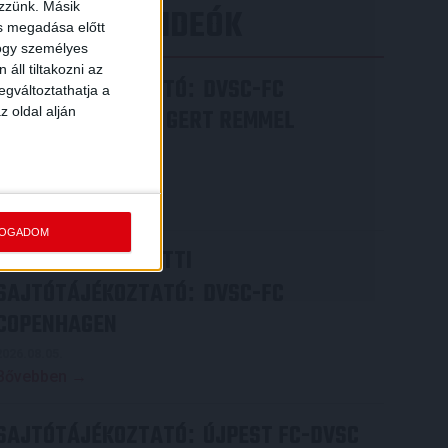
ezzünk. Másik
LEGÚJABB VIDEÓK
ás megadása előtt
hogy személyes
áll tiltakozni az
SAJTÓTÁJÉKOZTATÓ
DVSC-FC
:
egváltoztathatja a
z oldal alján
COPENHAGEN 0-3, GERT REMMEL
ÉRTÉKELÉSE
2026.08.07.
Bővebben →
FOGADOM
VIDEÓ! MECCS ELŐTTI
SAJTÓTÁJÉKOZTATÓ
DVSC-FC
:
COPENHAGEN
2026.08.05.
Bővebben →
SAJTÓTÁJÉKOZTATÓ
ÚJPEST FC-DVSC
: