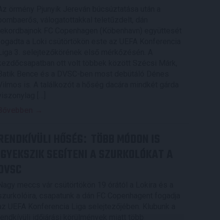
Az örmény Pjunyik Jereván búcsúztatása után a
bombaerős, válogatottakkal teletűzdelt, dán
rekordbajnok FC Copenhagen (Köbenhavn) együttesét
fogadta a Loki csütörtökön este az UEFA Konferencia
Liga 3. selejtezőkörének első mérkőzésén. A
kezdőcsapatban ott volt többek között Szécsi Márk,
Batik Bence és a DVSC-ben most debütáló Dénes
Vilmos is. A találkozót a hőség dacára mindkét gárda
viszonylag […]
Bővebben →
RENDKÍVÜLI HŐSÉG
TÖBB MÓDON IS
:
IGYEKSZIK SEGÍTENI A SZURKOLÓKAT A
DVSC
Nagy meccs vár csütörtökön 19 órától a Lokira és a
szurkolóira, csapatunk a dán FC Copenhagent fogadja
az UEFA Konferencia Liga selejtezőjében. Klubunk a
rendkívüli időjárási körülmények miatt több