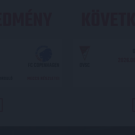
REDMÉNY
KÖVETK
O
2026.08
FC COPENHAGEN
DVSC
DORDULÓ
MECCS RÉSZLETEI