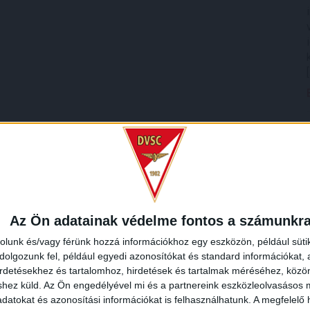
Az Ön adatainak védelme fontos a számunkr
rolunk és/vagy férünk hozzá információkhoz egy eszközön, például süti
olgozunk fel, például egyedi azonosítókat és standard információkat,
irdetésekhez és tartalomhoz, hirdetések és tartalmak méréséhez, kö
shez küld.
Az Ön engedélyével mi és a partnereink eszközleolvasásos m
datokat és azonosítási információkat is felhasználhatunk. A megfelelő h