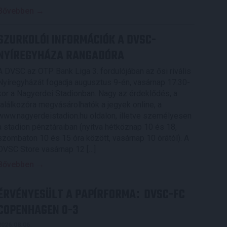
Bővebben →
SZURKOLÓI INFORMÁCIÓK A DVSC-
NYÍREGYHÁZA RANGADÓRA
A DVSC az OTP Bank Liga 3. fordulójában az ősi rivális
Nyíregyházát fogadja augusztus 9-én, vasárnap 17.30-
kor a Nagyerdei Stadionban. Nagy az érdeklődés, a
találkozóra megvásárolhatók a jegyek online, a
www.nagyerdeistadion.hu oldalon, illetve személyesen
a stadion pénztáraiban (nyitva hétköznap 10 és 18,
szombaton 10 és 15 óra között, vasárnap 10 órától). A
DVSC Store vasárnap 12 […]
Bővebben →
ÉRVÉNYESÜLT A PAPÍRFORMA
DVSC-FC
:
COPENHAGEN 0-3
2026.08.06.