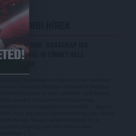
LEGUTÓBBI HÍREK
VAJDA BOTOND
VASÁRNAP 100
:
SZÁZALÉKNÁL IS TÖBBET KELL
BELEADNUNK
2026.08.07.
A DVSC-FC Copenhagen Konferencia Liga mérkőzés
örömteli eseménye volt, hogy sérüléséből felépülve
visszatért a pályára 22 éves szélsőnk, Vajda Botond.
Játékosunkat a visszatérésről és a vasárnapi,
Nyíregyháza elleni rangadóról is kérdeztük. – Nagyon
örülök, hogy újra pályára léphettem tétmeccsen, hiszen
majdnem négy hónapot kellett kihagynom. Az is
pozitívum, hogy egy ilyen erős ellenfél ellen
játszhattam […]