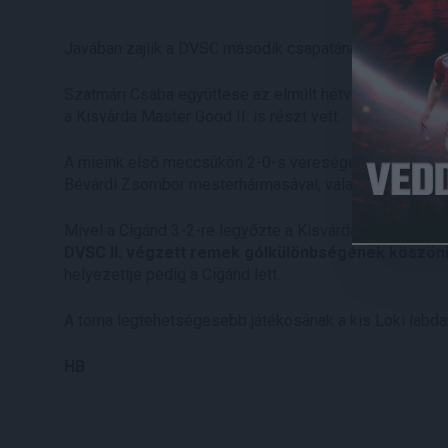
Javában zajlik a DVSC második csapatának felkészülés
Szatmári Csaba együttese az elmúlt hétvégén Cigándon
a Kisvárda Master Good II. is részt vett.
A mieink első meccsükön 2-0-s vereséget szenvedetek 
Bévárdi Zsombor mesterhármasával, valamint Jankleic I
Mivel a Cigánd 3-2-re legyőzte a Kisvárdát, így mind a
DVSC II. végzett remek gólkülönbségének köszön
helyezettje pedig a Cigánd lett.
A torna legtehetségesebb játékosának a kis Loki labda
HB