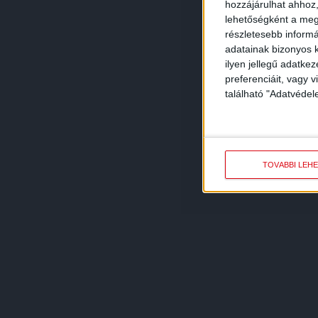
hozzájárulhat ahhoz,
lehetőségként a megf
részletesebb informác
adatainak bizonyos k
ilyen jellegű adatke
preferenciáit, vagy v
található "Adatvéde
TOVÁBBI LEH