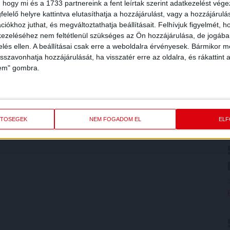
 hogy mi és a 1733 partnereink a fent leírtak szerint adatkezelést vég
elelő helyre kattintva elutasíthatja a hozzájárulást, vagy a hozzájárul
iókhoz juthat, és megváltoztathatja beállításait.
Felhívjuk figyelmét, 
ezeléséhez nem feltétlenül szükséges az Ön hozzájárulása, de jogában 
zelés ellen. A beállításai csak erre a weboldalra érvényesek. Bármikor m
isszavonhatja hozzájárulását, ha visszatér erre az oldalra, és rákattint a
lem" gombra.
ETŐSÉGEK
NEM FOGADOM EL
EL