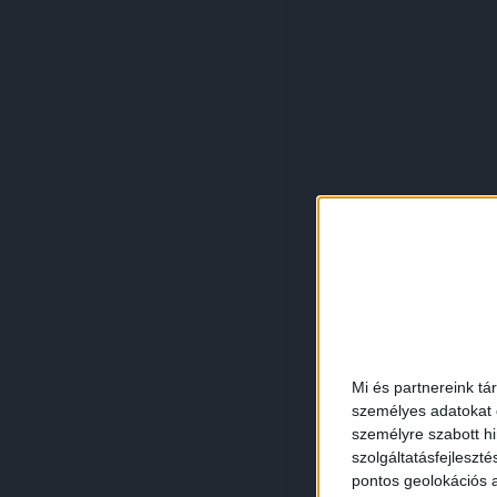
Mi és partnereink tá
személyes adatokat d
személyre szabott h
szolgáltatásfejleszté
pontos geolokációs a