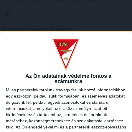
Gól:
Zsóri 4, Nagy K. 3, Gafouroglou 2, Bárány 2
HB
LEGUTÓBBI HÍREK
RENDKÍVÜLI HŐSÉG
TÖBB MÓDON IS
:
IGYEKSZIK SEGÍTENI A SZURKOLÓKAT A DVSC
2026.08.06.
Nagy meccs vár csütörtökön 19 órától a Lokira és a
Az Ön adatainak védelme fontos a
számunkra
szurkolóira, csapatunk a dán FC Copenhagent fogadja az
UEFA Konferencia Liga selejtezőjében. Klubunk a rendkívüli
Mi és partnereink tárolunk és/vagy férünk hozzá információkhoz
időjárási körülmények miatt több intézkedésről is döntött a
egy eszközön, például sütik formájában, és személyes adatokat
mai mérkőzésre vonatkozóan. A stadion 6 pontján
dolgozunk fel, például egyedi azonosítókat és standard
vízosztással igyekszünk segíteni a szurkolók hidratációját,
információkat, amelyeket az eszköz személyre szabott
ehhez kapcsolódóan az is fontos, hogy 0,5 liter űrtartalomig
hirdetésekhez és tartalomhoz, hirdetések és tartalmak
[…]
méréséhez, közönségmérésekhez és szolgáltatásfejlesztéshez
küld.
Az Ön engedélyével mi és a partnereink eszközleolvasásos
Bővebben →