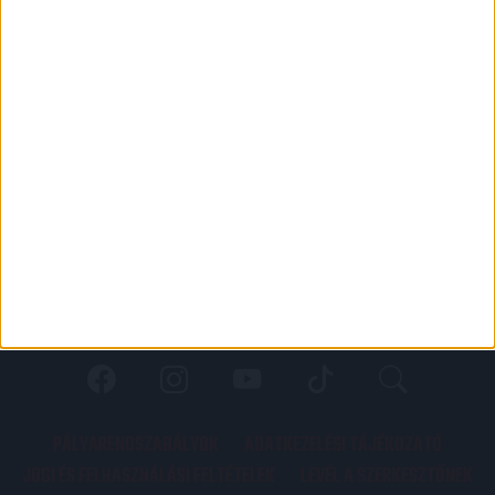
PÁLYARENDSZABÁLYOK
ADATKEZELÉSI TÁJÉKOZATÓ
JOGI ÉS FELHASZNÁLÁSI FELTÉTELEK
LEVÉL A SZERKESZTŐNEK