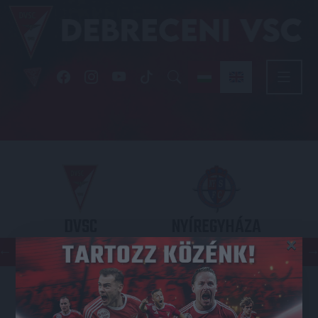
DVSC
NYÍREGYHÁZA
×
SPARTACUS
OTP BANK LIGA 3. FORDULÓ
2026.08.09. - 17
30
Nagyerdei Stadion
: