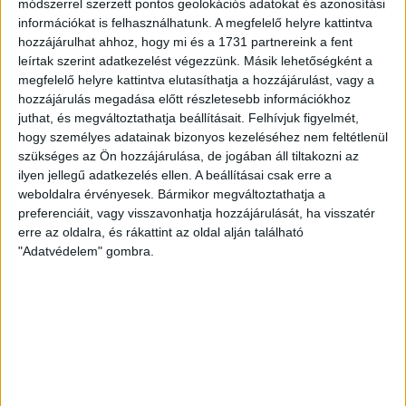
módszerrel szerzett pontos geolokációs adatokat és azonosítási
információkat is felhasználhatunk. A megfelelő helyre kattintva
MEGÚJULT AZ AJÁNDÉKBOLT, CSÜTÖRTÖKÖN
hozzájárulhat ahhoz, hogy mi és a 1731 partnereink a fent
leírtak szerint adatkezelést végezzünk. Másik lehetőségként a
NYIT A DVSC STORE!
megfelelő helyre kattintva elutasíthatja a hozzájárulást, vagy a
2026.08.05.
hozzájárulás megadása előtt részletesebb információkhoz
Ízléses, korszerű külsővel és belsővel, megújult kínálattal
juthat, és megváltoztathatja beállításait.
Felhívjuk figyelmét,
vár mindenkit a DVSC felújítás után csütörtökön 16 órakor
hogy személyes adatainak bizonyos kezeléséhez nem feltétlenül
szükséges az Ön hozzájárulása, de jogában áll tiltakozni az
újra nyitó ajándékboltja, a DVSC Store. Érdemes ellátogatni
ilyen jellegű adatkezelés ellen. A beállításai csak erre a
az üzletbe, amely pénteken 10 és 18 óra, szombaton 10 és
weboldalra érvényesek. Bármikor megváltoztathatja a
15 óra között, vasárnap pedig 12 órától várja a szurkolókat.
preferenciáit, vagy visszavonhatja hozzájárulását, ha visszatér
Hajrá, Loki!
erre az oldalra, és rákattint az oldal alján található
Bővebben →
"Adatvédelem" gombra.
DVSC-COPENHAGEN
ELINDULT
:
JEGYÉRTÉKESÍTÉS, MINDEN TUDNIVALÓ ITT!
2026.08.04.
Az örmény Pjunyik Jereván elleni továbbjutás után a DVSC
folytatja útját az UEFA Konferencia Liga selejtezőjében, a