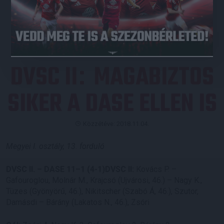
JEGYVÁSÁRLÁS
DVSC II
MAGABIZTOS
:
SIKER A DASE ELLEN IS
Közzétéve: 2018.11.04.
Megyei I. osztály, 13. forduló
DVSC II. – DASE 11–1 (4-1)DVSC II:
Kovács P. –
Gafouroglou, Molnár M., Krajcsó (Ujvárosi, 46.) – Nagy K.,
Tüzes (Gyönyörű, 46.), Nikitscher (Szabó Á, 46.), Szutor,
Damásdi – Bárány (Lakatos N., 46.), Zsóri