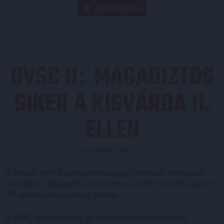
JEGYVÁSÁRLÁS
DVSC II
MAGABIZTOS
:
SIKER A KISVÁRDA II.
ELLEN
Közzétéve: 2021.11.14.
A forduló előtt a pontegyenlőséggel harmadik helyen álló
Kisvárda II. látogatott a kis Lokihoz az NB III Keleti csoport
17. játéknapján vasárnap délután.
A DEAC-pályán napos, de kimondottan hideg időben