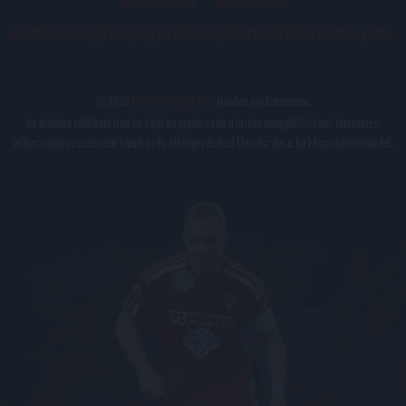
IMPRESSZUM
KAPCSOLAT
BELSŐ VISSZAÉLÉS-BEJELENTÉSI TÁJÉKOZTATÓ DVSC FUTBALL ZRT.
© 2026
DVSC Futball Zrt.
Minden jog fenntartva.
Az oldalon található írott és képi anyagok csak a forrás megjelölésével, internetes
felhasználás esetén élő hivatkozás elhelyezésével (forrás: dvsc.hu) használhatóak fel.