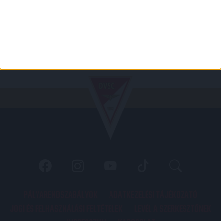
PÁLYARENDSZABÁLYOK
ADATKEZELÉSI TÁJÉKOZATÓ
JOGI ÉS FELHASZNÁLÁSI FELTÉTELEK
LEVÉL A SZERKESZTŐNEK