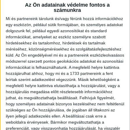
vendégszerepelnek.
Az Ön adatainak védelme fontos a
számunkra
NB II Keleti csoport 17. forduló
Mi és partnereink tárolunk és/vagy férünk hozzá információkhoz
egy eszközön, például sütik formájában, és személyes adatokat
DVSC II. – Kisvárda Master Good II. 2–0 (0-0)
dolgozunk fel, például egyedi azonosítókat és standard
információkat, amelyeket az eszköz személyre szabott
hirdetésekhez és tartalomhoz, hirdetések és tartalmak
DVSC II:
Ecsegi – Lénárt, Gellén, Kovács G. – Kovács R.,
méréséhez, közönségmérésekhez és szolgáltatásfejlesztéshez
Kalafat (Székelyhidi, 92.), Mező, Balla, Fábián – Simon
küld.
Az Ön engedélyével mi és a partnereink eszközleolvasásos
(Kenderesi, 81.), Sármány (Maruscsák, 72.)
módszerrel szerzett pontos geolokációs adatokat és azonosítási
információkat is felhasználhatunk. A megfelelő helyre kattintva
Gól: 1-0
Kovács R. (53.),
2-0
Sármány (58.)
hozzájárulhat ahhoz, hogy mi és a 1733 partnereink a fent
leírtak szerint adatkezelést végezzünk. Másik lehetőségként a
megfelelő helyre kattintva elutasíthatja a hozzájárulást, vagy a
hozzájárulás megadása előtt részletesebb információkhoz
juthat, és megváltoztathatja beállításait.
Felhívjuk figyelmét,
hogy személyes adatainak bizonyos kezeléséhez nem feltétlenül
szükséges az Ön hozzájárulása, de jogában áll tiltakozni az
ilyen jellegű adatkezelés ellen. A beállításai csak erre a
weboldalra érvényesek. Bármikor megváltoztathatja a
preferenciáit, vagy visszavonhatja hozzájárulását, ha visszatér