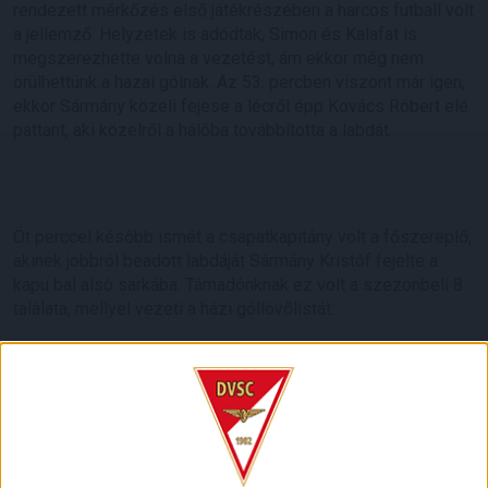
rendezett mérkőzés első játékrészében a harcos futball volt
a jellemző. Helyzetek is adódtak, Simon és Kalafat is
megszerezhette volna a vezetést, ám ekkor még nem
örülhettünk a hazai gólnak. Az 53. percben viszont már igen,
ekkor Sármány közeli fejese a lécről épp Kovács Róbert elé
pattant, aki közelről a hálóba továbbította a labdát.
Öt perccel később ismét a csapatkapitány volt a főszereplő,
akinek jobbról beadott labdáját Sármány Kristóf fejelte a
kapu bal alsó sarkába. Támadónknak ez volt a szezonbeli 8.
találata, mellyel vezeti a házi góllövőlistát.
A szünet utáni remek kezdés tehát elegendő volt ahhoz,
hogy Szűcs János csapata magabiztosan és
megérdemelten tartsa itthon a három pontot. Ezzel az újabb
fontos sikerrel már 19 pontos a DVSC II, jövő vasárnap
viszont komoly rangadó vár Kalafat Álmosékra, akik az
egyetlen egységgel mögöttük álló Eger otthonában