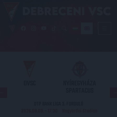
DVSC
NYÍREGYHÁZA
SPARTACUS
OTP BANK LIGA 3. FORDULÓ
2026.08.09. - 17
30
Nagyerdei Stadion
: