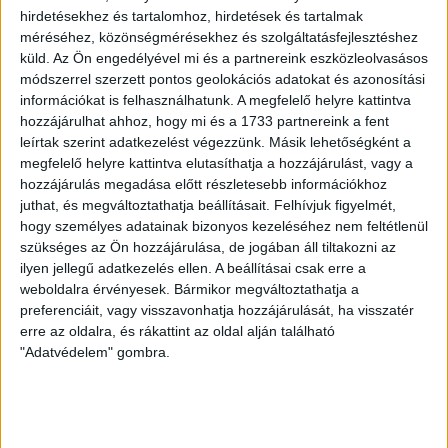
hirdetésekhez és tartalomhoz, hirdetések és tartalmak
méréséhez, közönségmérésekhez és szolgáltatásfejlesztéshez
70 ÉVES LETT KEREKES GYÖRGY, A VALAHA
küld.
Az Ön engedélyével mi és a partnereink eszközleolvasásos
VOLT EGYIK LEGJOBB DEBRECENI CSATÁR
módszerrel szerzett pontos geolokációs adatokat és azonosítási
információkat is felhasználhatunk. A megfelelő helyre kattintva
2026.08.08.
hozzájárulhat ahhoz, hogy mi és a 1733 partnereink a fent
Ma ünnepli 70. születésnapját Kerekes György. A debreceni
leírtak szerint adatkezelést végezzünk. Másik lehetőségként a
születésű támadó a debreceni Titászban, majd a DMTE-ben
megfelelő helyre kattintva elutasíthatja a hozzájárulást, vagy a
kezdte, később játszott Pécsen, az Újpestben, az FTC-ben
hozzájárulás megadása előtt részletesebb információkhoz
és a Videotonban is, ám pályafutása csúcspontját
juthat, és megváltoztathatja beállításait.
Felhívjuk figyelmét,
egyértelműen a Lokiban töltött évek jelentették. A népszerű
hogy személyes adatainak bizonyos kezeléséhez nem feltétlenül
Gurigának hihetetlen érzéke volt a játékhoz és a
szükséges az Ön hozzájárulása, de jogában áll tiltakozni az
gólszerzéshez, amit jól mutat, hogy a DMVSC-ben eltöltött
ilyen jellegű adatkezelés ellen. A beállításai csak erre a
[…]
weboldalra érvényesek. Bármikor megváltoztathatja a
preferenciáit, vagy visszavonhatja hozzájárulását, ha visszatér
Bővebben →
erre az oldalra, és rákattint az oldal alján található
"Adatvédelem" gombra.
VAJDA BOTOND
VASÁRNAP 100
:
SZÁZALÉKNÁL IS TÖBBET KELL BELEADNUNK
2026.08.07.