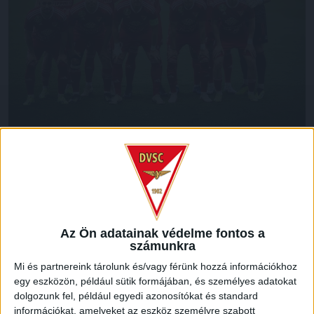
A Kecskemét 1-0 arányú legyőzését követően több
debreceni labdarúgó is bekerült a 28. forduló legjobb
csapataiba. Az M4 sportcsatorna Meldin Dreskovicot jelölte
a hét csapatába, míg a Lukács ziccerét hárító Megyeri
Balázs védését a forduló második legszebb
kapusteljesítményének választotta. A
csakfoci.hu-nál
Az Ön adatainak védelme fontos a
számunkra
Megyeri Balázs mellett Dzsudzsák Balázs is ott van a
hétvége válogatottjában.
Mi és partnereink tárolunk és/vagy férünk hozzá információkhoz
egy eszközön, például sütik formájában, és személyes adatokat
LEGUTÓBBI HÍREK
dolgozunk fel, például egyedi azonosítókat és standard
információkat, amelyeket az eszköz személyre szabott