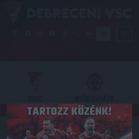
DVSC
NYÍREGYHÁZA
×
SPARTACUS
OTP BANK LIGA 3. FORDULÓ
2026.08.09. - 17
30
Nagyerdei Stadion
: