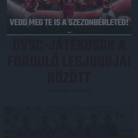
JEGYVÁSÁRLÁS
DVSC-JÁTÉKOSOK A
FORDULÓ LEGJOBBJAI
KÖZÖTT
Közzétéve: 2024.04.16.