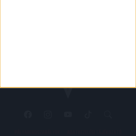
PÁLYARENDSZABÁLYOK
ADATKEZELÉSI TÁJÉKOZATÓ