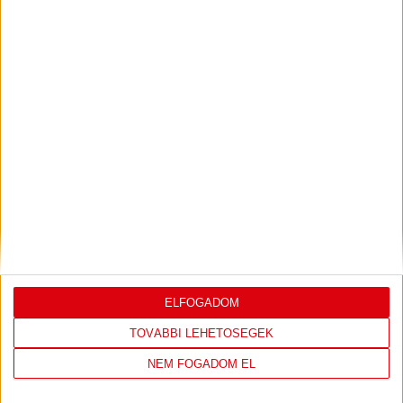
PJUNYIK JEREVÁN-DVSC
TOVÁBBJUTÁS A
:
KONFERENCIA LIGÁBAN
Bővebben →
LEGUTÓBBI EREDMÉNY
ELFOGADOM
TOVÁBBI LEHETŐSÉGEK
DVSC
FC
NEM FOGADOM EL
COPENHAGEN