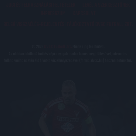
JOGI ÉS FELHASZNÁLÁSI FELTÉTELEK
LEVÉL A SZERKESZTŐNEK
IMPRESSZUM
KAPCSOLAT
BELSŐ VISSZAÉLÉS-BEJELENTÉSI TÁJÉKOZTATÓ DVSC FUTBALL ZRT.
© 2026
DVSC Futball Zrt.
Minden jog fenntartva.
Az oldalon található írott és képi anyagok csak a forrás megjelölésével, internetes
felhasználás esetén élő hivatkozás elhelyezésével (forrás: dvsc.hu) használhatóak fel.