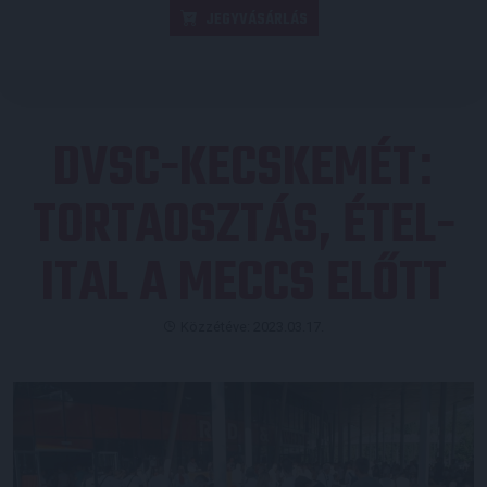
JEGYVÁSÁRLÁS
DVSC-KECSKEMÉT
:
TORTAOSZTÁS, ÉTEL-
ITAL A MECCS ELŐTT
Közzétéve: 2023.03.17.