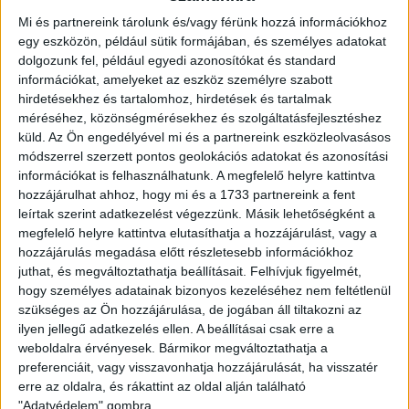
A meccsre szóló belépők már megvásárolhatók
Mi és partnereink tárolunk és/vagy férünk hozzá információkhoz
online, a www.nagyerdeistadion.hu oldalon
, valamint a
egy eszközön, például sütik formájában, és személyes adatokat
dolgozunk fel, például egyedi azonosítókat és standard
DVSC Ajándékboltban és szombaton 10 órától a stadion
információkat, amelyeket az eszköz személyre szabott
pénztáraiban.
hirdetésekhez és tartalomhoz, hirdetések és tartalmak
méréséhez, közönségmérésekhez és szolgáltatásfejlesztéshez
küld.
Az Ön engedélyével mi és a partnereink eszközleolvasásos
módszerrel szerzett pontos geolokációs adatokat és azonosítási
információkat is felhasználhatunk. A megfelelő helyre kattintva
hozzájárulhat ahhoz, hogy mi és a 1733 partnereink a fent
leírtak szerint adatkezelést végezzünk. Másik lehetőségként a
megfelelő helyre kattintva elutasíthatja a hozzájárulást, vagy a
hozzájárulás megadása előtt részletesebb információkhoz
juthat, és megváltoztathatja beállításait.
Felhívjuk figyelmét,
hogy személyes adatainak bizonyos kezeléséhez nem feltétlenül
szükséges az Ön hozzájárulása, de jogában áll tiltakozni az
ilyen jellegű adatkezelés ellen. A beállításai csak erre a
weboldalra érvényesek. Bármikor megváltoztathatja a
preferenciáit, vagy visszavonhatja hozzájárulását, ha visszatér
erre az oldalra, és rákattint az oldal alján található
"Adatvédelem" gombra.