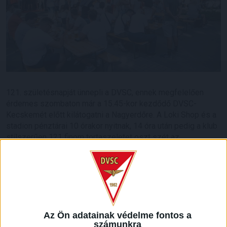
121. születésnapját ünnepli a DVSC, ennek megfelelően
érdemes szombaton már a 15.45-kor kezdődő DVSC-
Kecskemét előtt kilátogatni a Nagyerdőre. A Loki Shop és a
stadion pénztárai 10 órakor nyitnak, 14 óra után pedig a klub
stílszerűen 121 finom tortaszeletet oszt szét az
ajándékbolt közelében.
A szurkolókat a Red&White-nál étkezési lehetőség is várja,
aki megéhezik, többek között gyroshoz, sült kolbászhoz is
hozzájuthat. A szünetben büntetőrúgó-verseny is lesz,
érdemes tehát kilátogatni az amúgy is remeknek ígérkező
Az Ön adatainak védelme fontos a
mérkőzésre.
számunkra