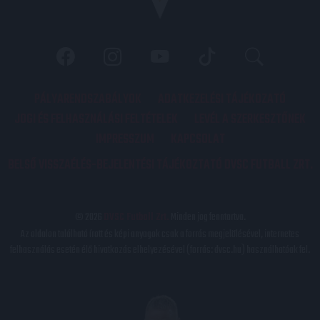
PÁLYARENDSZABÁLYOK
ADATKEZELÉSI TÁJÉKOZATÓ
JOGI ÉS FELHASZNÁLÁSI FELTÉTELEK
LEVÉL A SZERKESZTŐNEK
IMPRESSZUM
KAPCSOLAT
BELSŐ VISSZAÉLÉS-BEJELENTÉSI TÁJÉKOZTATÓ DVSC FUTBALL ZRT.
© 2026
DVSC Futball Zrt.
Minden jog fenntartva.
Az oldalon található írott és képi anyagok csak a forrás megjelölésével, internetes
felhasználás esetén élő hivatkozás elhelyezésével (forrás: dvsc.hu) használhatóak fel.