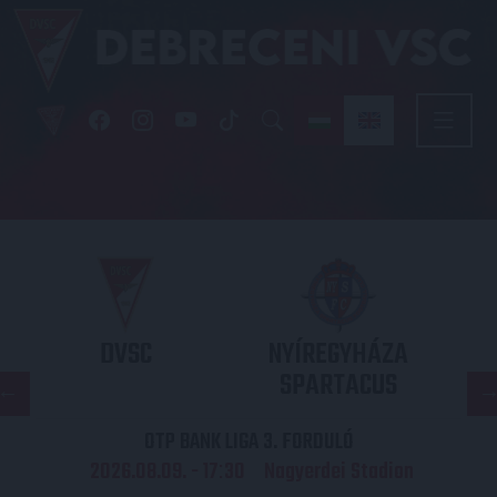
DVSC
NYÍREGYHÁZA
SPARTACUS
OTP BANK LIGA 3. FORDULÓ
2026.08.09. - 17
30
Nagyerdei Stadion
: