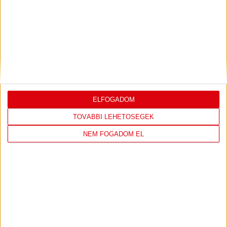
DÉNES VILMOS
MEGTISZTELTETÉS, HOGY
:
ILYEN SZURKOLÓK ELŐTT LÉPHETEK PÁLYÁRA
2026.07.31.
Bővebben →
PJUNYIK JEREVÁN-DVSC
TOVÁBBJUTÁS A
:
ELFOGADOM
KONFERENCIA LIGÁBAN
TOVÁBBI LEHETŐSÉGEK
Bővebben →
NEM FOGADOM EL
LEGUTÓBBI EREDMÉNY