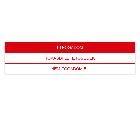
Bővebben →
VIDEÓ! MECCS ELŐTTI SAJTÓTÁJÉKOZTATÓ
:
DVSC-FC COPENHAGEN
2026.08.05.
Bővebben →
ELFOGADOM
TOVÁBBI LEHETŐSÉGEK
NEM FOGADOM EL
LEGUTÓBBI EREDMÉNY