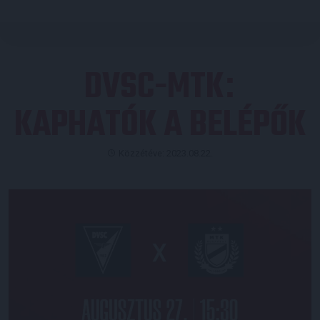
DVSC-MTK
:
KAPHATÓK A BELÉPŐK
Közzétéve: 2023.08.22.