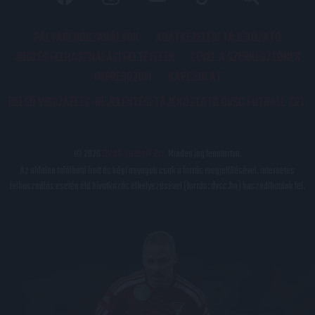
PÁLYARENDSZABÁLYOK
ADATKEZELÉSI TÁJÉKOZATÓ
JOGI ÉS FELHASZNÁLÁSI FELTÉTELEK
LEVÉL A SZERKESZTŐNEK
IMPRESSZUM
KAPCSOLAT
BELSŐ VISSZAÉLÉS-BEJELENTÉSI TÁJÉKOZTATÓ DVSC FUTBALL ZRT.
© 2026
DVSC Futball Zrt.
Minden jog fenntartva.
Az oldalon található írott és képi anyagok csak a forrás megjelölésével, internetes
felhasználás esetén élő hivatkozás elhelyezésével (forrás: dvsc.hu) használhatóak fel.