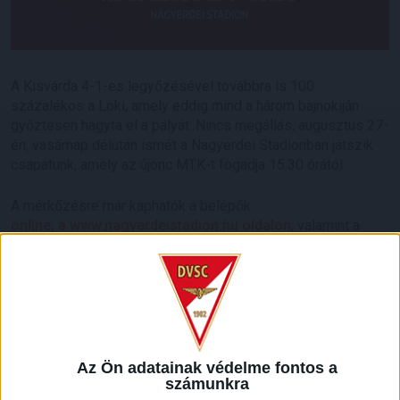
A Kisvárda 4-1-es legyőzésével továbbra is 100
százalékos a Loki, amely eddig mind a három bajnokiján
győztesen hagyta el a pályát. Nincs megállás, augusztus 27-
én, vasárnap délután ismét a Nagyerdei Stadionban játszik
csapatunk, amely az újonc MTK-t fogadja 15.30 órától.
A mérkőzésre már kaphatók a belépők
online, a www.nagyerdeistadion.hu oldalon
, valamint a
DVSC Ajándékboltban, amely péntekig 14 és 18 óra között,
szombaton 10 és 15 óra között, míg vasárnap 10 órától várja
a szurkolókat.
Drukkereink fantasztikus hangulatot varázsoltak az elmúlt
időszakban a Nagyerdőre, és a remek rajtot vett csapat
joggal bízhat a szurkolók támogatásában az MTK ellen is.
Az Ön adatainak védelme fontos a
számunkra