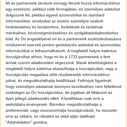
Szeretettel várunk mindenkit! Hajrá, Loki!
Mi és partnereink tárolunk és/vagy férünk hozzá információkhoz
egy eszközön, például sütik formájában, és személyes adatokat
dolgozunk fel, például egyedi azonosítókat és standard
információkat, amelyeket az eszköz személyre szabott
hirdetésekhez és tartalomhoz, hirdetések és tartalmak
méréséhez, közönségmérésekhez és szolgáltatásfejlesztéshez
küld.
Az Ön engedélyével mi és a partnereink eszközleolvasásos
módszerrel szerzett pontos geolokációs adatokat és azonosítási
információkat is felhasználhatunk. A megfelelő helyre kattintva
hozzájárulhat ahhoz, hogy mi és a 1733 partnereink a fent
leírtak szerint adatkezelést végezzünk. Másik lehetőségként a
megfelelő helyre kattintva elutasíthatja a hozzájárulást, vagy a
hozzájárulás megadása előtt részletesebb információkhoz
juthat, és megváltoztathatja beállításait.
Felhívjuk figyelmét,
hogy személyes adatainak bizonyos kezeléséhez nem feltétlenül
szükséges az Ön hozzájárulása, de jogában áll tiltakozni az
ilyen jellegű adatkezelés ellen. A beállításai csak erre a
weboldalra érvényesek. Bármikor megváltoztathatja a
preferenciáit, vagy visszavonhatja hozzájárulását, ha visszatér
erre az oldalra, és rákattint az oldal alján található
"Adatvédelem" gombra.